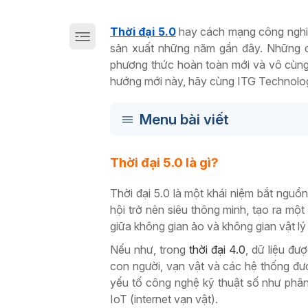
Giải pháp chuyển đổi số sản xuất trên Cloud
Thời đại 5.0
hay cách mạng công nghiệ
sản xuất những năm gần đây. Những cụ
phương thức hoàn toàn mới và vô cùng ư
hướng mới này, hãy cùng ITG Technology 
Menu bài viết
Thời đại 5.0 là gì?
Thời đại 5.0 là một khái niệm bắt nguồ
hội trở nên siêu thông minh, tạo ra một 
giữa không gian ảo và không gian vật l
Nếu như, trong
thời đại 4.0
, dữ liệu đư
con người, vạn vật và các hệ thống đượ
yếu tố công nghệ kỹ thuật số như phân tí
IoT (internet vạn vật).