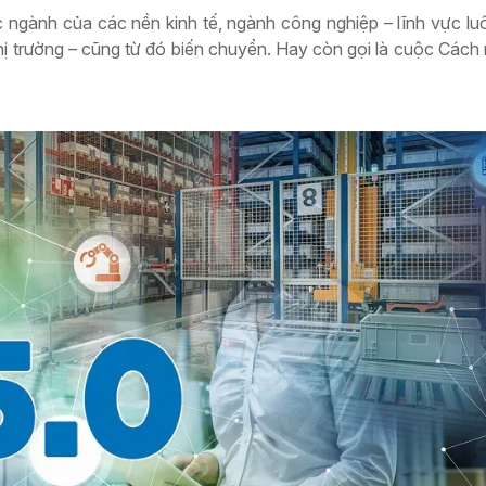
óc ngành của các nền kinh tế, ngành công nghiệp – lĩnh vực lu
hị trường – cũng từ đó biến chuyển. Hay còn gọi là cuộc Các