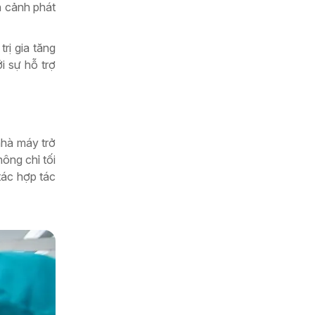
n cảnh phát
rị gia tăng
i sự hỗ trợ
nhà máy trở
ông chỉ tối
tác hợp tác