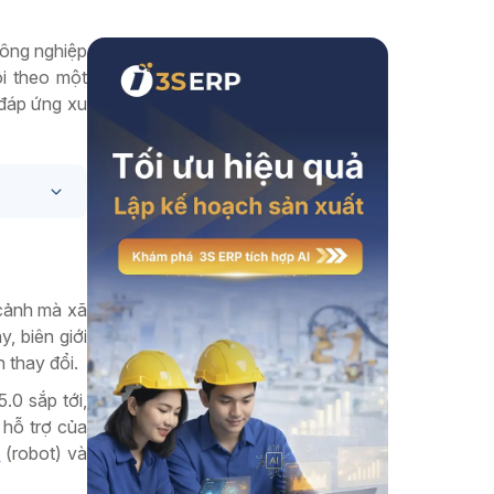
Xem thêm
công nghiệp
i theo một
 đáp ứng xu
 cảnh mà xã
y, biên giới
 thay đổi.
.0 sắp tới,
 hỗ trợ của
a
(robot) và