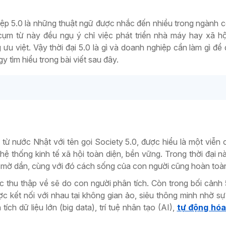
p 5.0 là những thuật ngữ được nhắc đến nhiều trong ngành 
m từ này đều ngụ ý chỉ việc phát triển nhà máy hay xã hộ
u việt. Vậy thời đại 5.0 là gì và doanh nghiệp cần làm gì để
tìm hiểu trong bài viết sau đây.
n từ nước Nhật với tên gọi Society 5.0, được hiểu là một viễn
hệ thống kinh tế xã hội toàn diện, bền vững. Trong thời đại nà
ý mờ dần, cùng với đó cách sống của con người cũng hoàn toàn
ợc thu thập về sẽ do con người phân tích. Còn trong bối cảnh 5
c kết nối với nhau tại không gian ảo, siêu thông minh nhờ sự
ch dữ liệu lớn (big data), trí tuệ nhân tạo (AI),
tự động hó