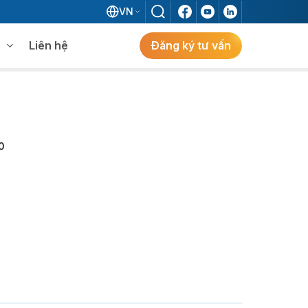
VN
Liên hệ
Đăng ký tư vấn
mềm WMS
Khám phá giải pháp
 MES không khi đã có ERP?
0
ẻ
ng
Khám Phá Giải Pháp
Giải Pháp ERP Chuẩn Nhật Cho Doanh
Nghiệp FDI Kiến Tạo Nhà Máy Thông
Minh, Tối Ưu Vận Hành, Bứt Phá Hiệu Suất
Tại Việt Nam.