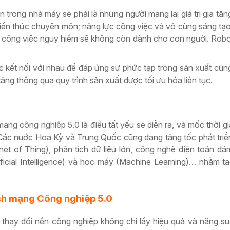
 trong nhà máy sẽ phải là những người mang lại giá trị gia tăn
 kiến thức chuyên môn; năng lực công việc và vô cùng sáng t
ặc công việc nguy hiểm sẽ không còn dành cho con người. Rob
 kết nối với nhau để đáp ứng sự phức tạp trong sản xuất cũn
ăng thông qua quy trình sản xuất được tối ưu hóa liên tục.
ạng công nghiệp 5.0 là điều tất yếu sẽ diễn ra, và mốc thời g
Các nước Hoa Kỳ và Trung Quốc cũng đang tăng tốc phát tri
ernet of Thing), phân tích dữ liệu lớn, công nghệ điện toán đ
ificial Intelligence) và học máy (Machine Learning)… nhằm tạo
ch mạng Công nghiệp 5.0
 thay đổi nền công nghiệp không chỉ lấy hiệu quả và năng s