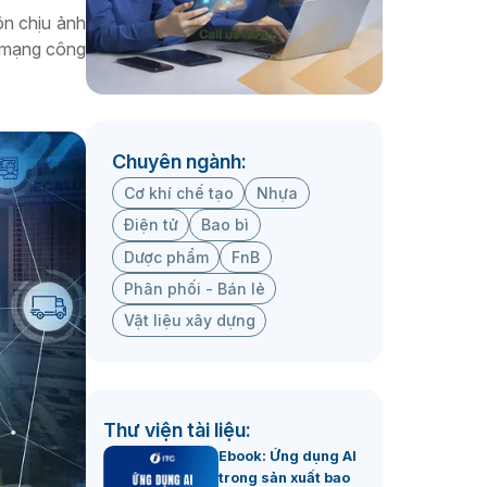
ôn chịu ảnh
h mạng công
Chuyên ngành:
Cơ khí chế tạo
Nhựa
Điện tử
Bao bì
Dược phẩm
FnB
Phân phối - Bán lẻ
Vật liệu xây dựng
Thư viện tài liệu:
Ebook: Ứng dụng AI
trong sản xuất bao