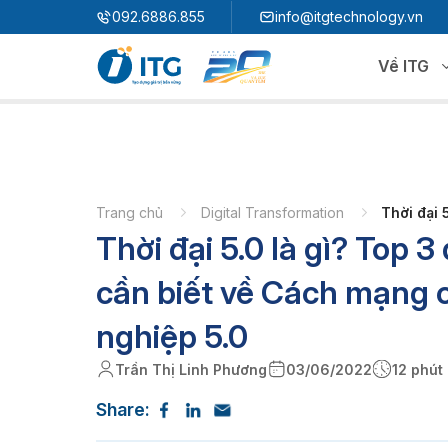
"
"
092.6886.855
info@itgtechnology.vn
Về ITG
Hệ sinh thái
N
3S ERP
Giải pháp quản trị hoạch định nguồn lực
Trang chủ
Digital Transformation
Thời đại 
Thời đại 5.0 là gì? Top 3
3S i​FACTORY
P
Giải pháp nhà máy thông minh
3S WMS
3S MES
cần biết về Cách mạng 
P
3S SPS
3S QMS
nghiệp 5.0
3S MMS
3S EMS
Trần Thị Linh Phương
03/06/2022
12 phút
P
3S F-INSIGHT
Share:
3S SystemX - Cloud Edition​