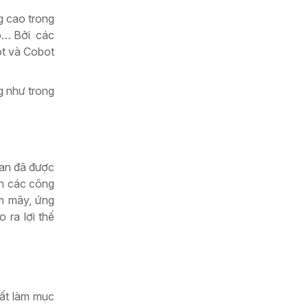
g cao trong
ạo… Bởi các
ot và Cobot
g như trong
ian đã được
ển các công
ám mây, ứng
 ra lợi thế
uất làm mục