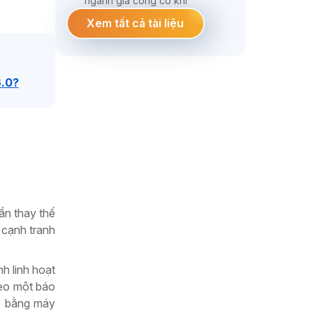
ngành gia công cơ khí
Xem tất cả tài liệu
6.0?
ần thay thế
 cạnh tranh
h linh hoạt
heo một báo
ế bằng máy