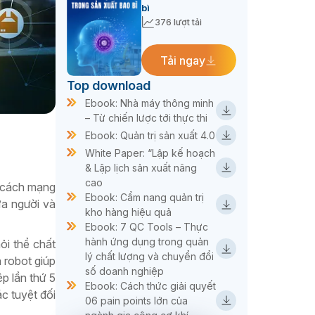
bì
376 lượt tải
Tải ngay
Top download
Ebook: Nhà máy thông minh
– Từ chiến lược tới thực thi
Ebook: Quản trị sản xuất 4.0
White Paper: “Lập kế hoạch
& Lập lịch sản xuất nâng
cao
c cách mạng
Ebook: Cẩm nang quản trị
ữa người và
kho hàng hiệu quả
Ebook: 7 QC Tools – Thực
hành ứng dụng trong quản
ỏi thể chất
lý chất lượng và chuyển đổi
 robot giúp
số doanh nghiệp
p lần thứ 5
Ebook: Cách thức giải quyết
c tuyệt đối
06 pain points lớn của