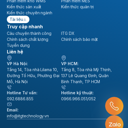
Phần mềm kho WMS
Phần mềm MES
Kiến thức sản xuất
Kiến thức quản trị
Kiến thức chuyên ngành
Tài liệu
Truy cập nhanh
Câu chuyện thành công
ITG DX
Chính sách chất lượng
Chính sách bảo mật
Tuyển dụng
Liên hệ
VP Hà Nội:
VP HCM:
Tầng 14, Tòa nhà Lilama 10,
Tầng 8, Tòa nhà Mỹ Thịnh,
Đường Tố Hữu, Phường Đại
137 Lê Quang Định, Quận
Mỗ, Hà Nội
Bình Thạnh, TP HCM
Hotline Tư vấn:
Hotline kỹ thuật:
092.6886.855
0966.966.051/052
Email:
info@itgtechnology.vn