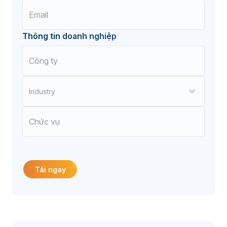
Thông tin doanh nghiệp
Industry
Điện tử
Cơ khí chế tạo
Tải ngay
Bao bì - In ấn
Đúc nhựa