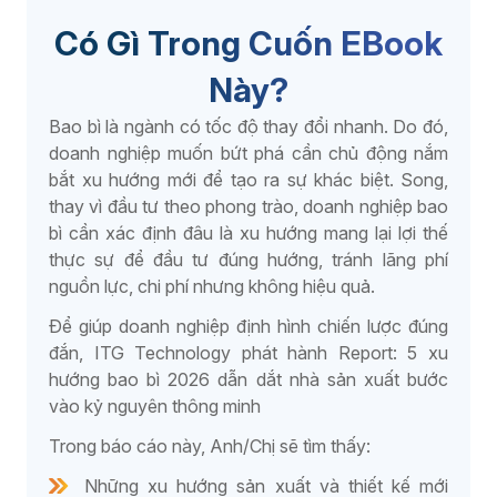
Có Gì Trong Cuốn EBook
Dược phẩm
Này?
Phân phối - Bán lẻ
Bao bì là ngành có tốc độ thay đổi nhanh. Do đó,
doanh nghiệp muốn bứt phá cần chủ động nắm
bắt xu hướng mới để tạo ra sự khác biệt. Song,
F&B
thay vì đầu tư theo phong trào, doanh nghiệp bao
bì cần xác định đâu là xu hướng mang lại lợi thế
Vật liệu xây dựng
thực sự để đầu tư đúng hướng, tránh lãng phí
nguồn lực, chi phí nhưng không hiệu quả.
Khác
Để giúp doanh nghiệp định hình chiến lược đúng
đắn, ITG Technology phát hành Report: 5 xu
hướng bao bì 2026 dẫn dắt nhà sản xuất bước
vào kỷ nguyên thông minh
Trong báo cáo này, Anh/Chị sẽ tìm thấy:
Những xu hướng sản xuất và thiết kế mới