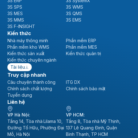
3S ERP
3S SystemX
3S SPS
3S WMS
3S MES
3S QMS
3S MMS
3S EMS
3S F-INSIGHT
Kiến thức
Nhà máy thông minh
Phần mềm ERP
Phần mềm kho WMS
Phần mềm MES
Kiến thức sản xuất
Kiến thức quản trị
Kiến thức chuyên ngành
Tài liệu
Truy cập nhanh
Câu chuyện thành công
ITG DX
Chính sách chất lượng
Chính sách bảo mật
Tuyển dụng
Liên hệ
VP Hà Nội:
VP HCM:
Tầng 14, Tòa nhà Lilama 10,
Tầng 8, Tòa nhà Mỹ Thịnh,
Đường Tố Hữu, Phường Đại
137 Lê Quang Định, Quận
Mỗ, Hà Nội
Bình Thạnh, TP HCM