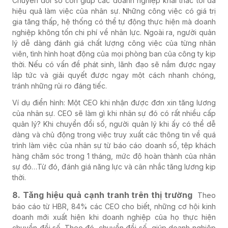
Chuyển đổi số còn giúp các doanh nghiệp khai thác tối đa
hiệu quả làm việc của nhân sự. Những công việc có giá trị
gia tăng thấp, hệ thống có thể tự động thực hiện mà doanh
nghiệp không tốn chi phí về nhân lực. Ngoài ra, người quản
lý dễ dàng đánh giá chất lượng công việc của từng nhân
viên, tình hình hoạt động của mọi phòng ban của công ty kịp
thời. Nếu có vấn đề phát sinh, lãnh đạo sẽ nắm được ngay
lập tức và giải quyết được ngay một cách nhanh chóng,
tránh những rủi ro đáng tiếc.
Ví dụ điển hình: Một CEO khi nhận được đơn xin tăng lương
của nhân sự. CEO sẽ làm gì khi nhân sự đó có rất nhiều cấp
quản lý? Khi chuyển đổi số, người quản lý khi ấy có thể dễ
dàng và chủ động trong việc truy xuất các thông tin về quá
trình làm việc của nhân sự từ báo cáo doanh số, tệp khách
hàng chăm sóc trong 1 tháng, mức độ hoàn thành của nhân
sự đó…Từ đó, đánh giá năng lực và cân nhắc tăng lương kịp
thời.
8. Tăng hiệu quả cạnh tranh trên thị trường
Theo
báo cáo từ HBR, 84% các CEO cho biết, những cơ hội kinh
doanh mới xuất hiện khi doanh nghiệp của họ thực hiện
chuyển đổi số. Theo đó, chuyển đổi số giúp doanh nghiệp