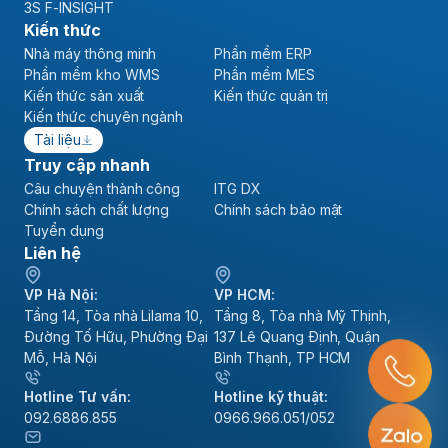
3S F-INSIGHT
Kiến thức
Nhà máy thông minh
Phần mềm ERP
Phần mềm kho WMS
Phần mềm MES
Kiến thức sản xuất
Kiến thức quản trị
Kiến thức chuyên ngành
Tài liệu
Truy cập nhanh
Câu chuyện thành công
ITG DX
Chính sách chất lượng
Chính sách bảo mật
Tuyển dụng
Liên hệ
VP Hà Nội:
VP HCM:
Tầng 14, Tòa nhà Lilama 10,
Tầng 8, Tòa nhà Mỹ Thịnh,
Đường Tố Hữu, Phường Đại
137 Lê Quang Định, Quận
Mỗ, Hà Nội
Bình Thạnh, TP HCM
Hotline Tư vấn:
Hotline kỹ thuật:
092.6886.855
0966.966.051/052