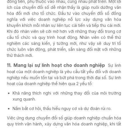
đồng tiền, phụ thuộc vào nhau, cùng nhau phát triển. Một lợi
ích của chuyển đổi số dễ nhận thấy là giúp nuôi dưỡng văn
hóa đổi mới cho tổ chức. Đầu tư vào chuyển đổi số đồng
nghĩa với việc doanh nghiệp nỗ lực xây dựng văn hóa
khuyến khích mỗi nhân sự liên tục cải tiến và tiếp thu cái mới.
Khi đó nhân viên sẽ cởi mở hơn với những thay đổi trong cơ
cấu tổ chức và quy trình hoạt động. Nhân viên có thể thử
nghiệm các sáng kiến, ý tưởng mới, như vậy sẽ duy trì tổ
chức luôn vận động, phát triển, sẵn sàng đối mặt với những
thử thách mới.
11. Mang lại sự linh hoạt cho doanh nghiệp
Sự linh
hoạt của một doanh nghiệp là yêu cầu tất yếu đối với doanh
nghiệp nếu muốn tồn tại và bứt phá trong thời đại số. Sự linh
hoạt của doanh nghiệp thể hiện qua 2 yếu tố:
Khả năng thích nghi với những thay đổi của môi trường
xung quanh.
Nắm bắt cơ hội, thấu hiểu nguy cơ và dự đoán rủi ro.
Việc ứng dụng chuyển đổi số giúp doanh nghiệp chuẩn hóa
quy trình vận hành, xây dựng văn hóa doanh nghiệp, khi tất