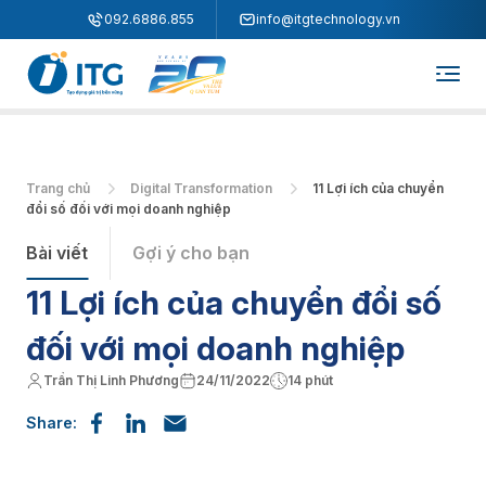
"
"
092.6886.855
info@itgtechnology.vn
Trang chủ
Digital Transformation
11 Lợi ích của chuyển
đổi số đối với mọi doanh nghiệp
Bài viết
Gợi ý cho bạn
11 Lợi ích của chuyển đổi số
đối với mọi doanh nghiệp
Trần Thị Linh Phương
24/11/2022
14 phút
Share: