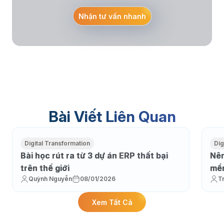
Nhận tư vấn nhanh
Bài Viết Liên Quan
Digital Transformation
Dig
Bài học rút ra từ 3 dự án ERP thất bại
Nên
trên thế giới
mềm
Quỳnh Nguyễn
08/01/2026
T
Xem Tất Cả