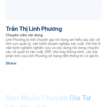
Trần Thị Linh Phương
Chuyên viên nội dung
Linh Phương là một chuyên gia nội dung am hiểu sâu sắc về
lĩnh vực quản lý, vận hành doanh nghiệp sản xuất. Với hơn 8
năm kinh nghiệm nghiên cứu và xây dựng nội dung chuyên
sâu về quản trị sản xuất, ERP, nhà máy thông minh, các bài
phân tích của Linh Phương sẽ mang đến thông tin có giá trị
thực tiễn, giúp doanh nghiệp nâng cao năng lực quản trị và
Share:
thúc đẩy chuyển đổi số. âaaa
Bạn Muốn Chuyên Gia Tư