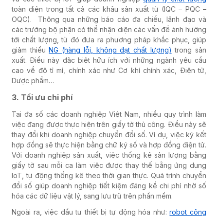
toàn diện trong tất cả các khâu sản xuất từ (IQC – PQC –
OQC). Thông qua những báo cáo đa chiều, lãnh đạo và
các trưởng bộ phận có thể nhận diện các vấn đề ảnh hưởng
tới chất lượng, từ đó đưa ra phương pháp khắc phục, giúp
giảm thiểu
NG (hàng lỗi, không đạt chất lượng)
trong sản
xuất. Điều này đặc biệt hữu ích với những ngành yêu cầu
cao về độ tỉ mỉ, chính xác như Cơ khí chính xác, Điện tử,
Dược phẩm…
3. Tối ưu chi phí
Tại đa số các doanh nghiệp Việt Nam, nhiều quy trình làm
việc đang được thực hiện trên giấy tờ thủ công. Điều này sẽ
thay đổi khi doanh nghiệp chuyển đổi số. Ví dụ, việc ký kết
hợp đồng sẽ thực hiện bằng chữ ký số và hợp đồng điện tử.
Với doanh nghiệp sản xuất, việc thống kê sản lượng bằng
giấy tờ sau mỗi ca làm việc được thay thế bằng ứng dụng
IoT, tự động thống kê theo thời gian thực. Quá trình chuyển
đổi số giúp doanh nghiệp tiết kiệm đáng kể chi phí nhờ số
hóa các dữ liệu vật lý, sang lưu trữ trên phần mềm.
Ngoài ra, việc đầu tư thiết bị tự động hóa như:
robot công