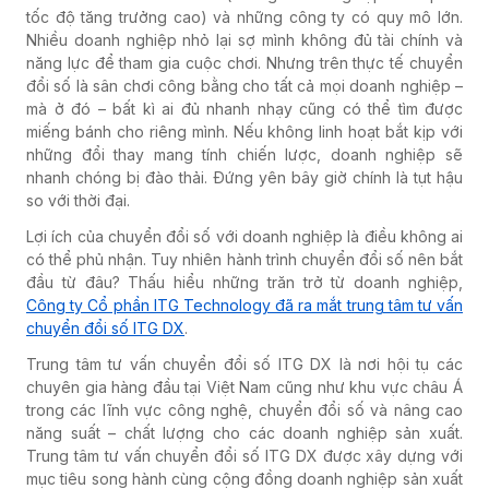
tốc độ tăng trưởng cao)
và những công ty có quy mô lớn.
Nhiều doanh nghiệp nhỏ lại sợ mình không đủ tài chính và
năng lực để tham gia cuộc chơi. Nhưng trên thực tế chuyển
đổi số là sân chơi công bằng cho tất cả mọi doanh nghiệp –
mà ở đó – bất kì ai đủ nhanh nhạy cũng có thể tìm được
miếng bánh cho riêng mình. Nếu không linh hoạt bắt kịp với
những đổi thay mang tính chiến lược, doanh nghiệp sẽ
nhanh chóng bị đào thải. Đứng yên bây giờ chính là tụt hậu
so với thời đại.
Lợi ích của chuyển đổi số với doanh nghiệp là điều không ai
có thể phủ nhận. Tuy nhiên hành trình chuyển đổi số nên bắt
đầu từ đâu? Thấu hiểu những trăn trở từ doanh nghiệp,
Công ty Cổ phần ITG Technology đã ra mắt trung tâm tư vấn
chuyển đổi số ITG DX
.
Trung tâm tư vấn chuyển đổi số ITG DX
là nơi hội tụ các
chuyên gia hàng đầu tại Việt Nam cũng như khu vực châu Á
trong các lĩnh vực công nghệ, chuyển đổi số và nâng cao
năng suất – chất lượng cho các doanh nghiệp sản xuất.
Trung tâm tư vấn chuyển đổi số ITG DX được xây dựng với
mục tiêu song hành cùng cộng đồng doanh nghiệp sản xuất