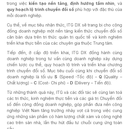
trong việc
kiến tạo nền tảng
,
định hướng tầm nhìn
, và
quy hoạch lộ trình chuyển đổi số
phù hợp với đặc thù của
mỗi doanh nghiệp.
Cụ thể, về mục tiêu nhận thức, ITG DX sẽ trang bị cho cộng
đồng doanh nghiệp một nền tảng kiến thức chuyển đổi số
căn bản dựa trên tri thức quản trị quốc tế và kinh nghiệm
triển khai thực tiễn của các chuyên gia thuộc Trung tâm.
Tiếp đến, ở cấp độ triển khai, ITG DX đồng hành cùng
doanh nghiệp trong tư vấn cùng doanh nghiệp xây dựng
chiến lược cụ thể, quy hoạch lộ trình và triển khai chương
trình chuyển đổi số. Mục tiêu cuối cùng khi chuyển đổi số
doanh nghiệp là tối ưu
S
(Speed -Tốc độ) –
Q
(Quality –
Chất lượng) –
C
(Cost- Chi phí) –
D
(Dilivery – Tiến độ).
Từ những thành quả này, ITG và các đối tác sẽ cùng lan toả
các tri thức, kinh nghiệm thực tiễn và các giá trị Chuyển đổi
số đến cộng đồng doanh nghiệp, góp phần đưa nền công
nghiệp Việt Nam tăng trưởng nhảy vọt cả trong việc cung
ứng những sản phẩm có hàm lượng chất xám và công nghệ
cao trên sân nhà, lẫn thu hút đầu tư chuỗi cung ứng toàn
cầu.