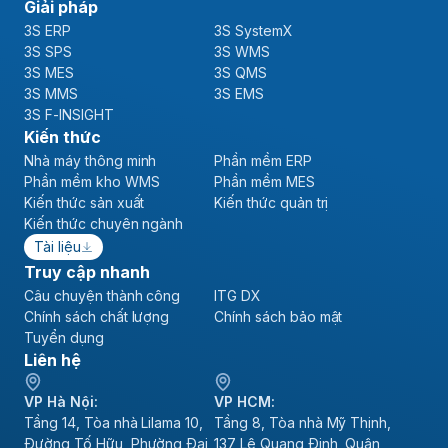
Giải pháp
3S ERP
3S SystemX
3S SPS
3S WMS
3S MES
3S QMS
3S MMS
3S EMS
3S F-INSIGHT
Kiến thức
Nhà máy thông minh
Phần mềm ERP
Phần mềm kho WMS
Phần mềm MES
Kiến thức sản xuất
Kiến thức quản trị
Kiến thức chuyên ngành
Tài liệu
Truy cập nhanh
Câu chuyện thành công
ITG DX
Chính sách chất lượng
Chính sách bảo mật
Tuyển dụng
Liên hệ
VP Hà Nội:
VP HCM:
Tầng 14, Tòa nhà Lilama 10,
Tầng 8, Tòa nhà Mỹ Thịnh,
Đường Tố Hữu, Phường Đại
137 Lê Quang Định, Quận