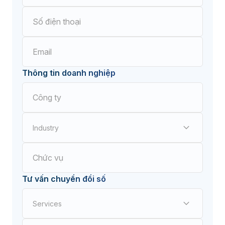
Thông tin doanh nghiệp
Industry
Điện tử
Tư vấn chuyển đổi số
Cơ khí chế tạo
Services