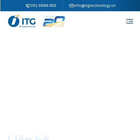
"
"
092.6886.855
info@itgtechnology.vn
Liên hệ