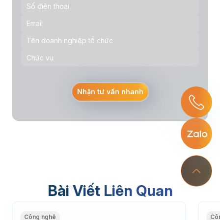
Nhận tư vấn nhanh
Bài Viết Liên Quan
Công nghệ
Cô