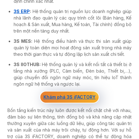
định chính xác nhất.
3S ERP
:
Hệ thống quản trị nguồn lực doanh nghiệp giúp
nhà lãnh đạo quản lý các quy trình cốt lõi (Bán hàng, Kế
hoạch & Sản xuất, Mua hàng, Kế toán, Tài chính) đồng bộ
trên một nền tảng duy nhất.
3S MES:
Hệ thống điều hành và thực thi sản xuất giúp
quản lý toàn diện mọi hoạt động sản xuất trong nhà máy
theo thời gian thực và tự động lập lịch sản xuất chi tiết.
3S IIOTHUB:
Hệ thống quản lý và kết nối tất cả thiết bị ở
tầng nhà xưởng (PLC, Cảm biến, Đèn báo, Thiết bị,…),
giúp chuyển đổi ngôn ngữ máy móc, tín hiệu IoT thành
ngôn ngữ hệ thống và ngược lại.
Khám phá 3S iFACTORY
Bốn tầng kiến trúc này luôn được kết nối chặt chẽ với nhau,
đảm bảo sự liên thông, tính đồng bộ và khả năng cập nhật
thường xuyên giữa các luồng dữ liệu, giúp công tác quản trị
và sản xuất của nhà máy trôi chảy, tự động hơn. Với sự hỗ
trợ của 3S iFACTORY, doanh nghiệp có thể tự động hóa