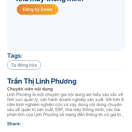
Đăng ký Demo
Tags:
Tự động hóa
Trần Thị Linh Phương
Chuyên viên nội dung
Linh Phương là một chuyên gia nội dung am hiểu sâu sắc về
lĩnh vực quản lý, vận hành doanh nghiệp sản xuất. Với hơn 8
năm kinh nghiệm nghiên cứu và xây dựng nội dung chuyên
sâu về quản trị sản xuất, ERP, nhà máy thông minh, các bài
phân tích của Linh Phương sẽ mang đến thông tin có giá trị
thực tiễn, giúp doanh nghiệp nâng cao năng lực quản trị và
Share:
thúc đẩy chuyển đổi số. âaaa