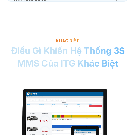
Đúc nhựa
Dược phẩm
KHÁC BIỆT
Điều Gì Khiến Hệ Thống 3S
MMS Của ITG Khác Biệt
F&B
Nhôm và ống thép