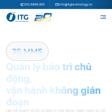
"
"
092.6886.855
info@itgtechnology.vn
Quản lý bảo trì chủ
động,
vận hành không gián
đoạn
Lập kế hoạch và tối ưu bảo trì chủ động, ngăn ngừa sự cố,