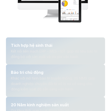
Dây và cáp điện
Phân phối bán lẻ
Tích hợp hệ sinh thái
Kết nối liền mạch ERP – MES – IoT giúp dữ liệu bảo trì
đồng bộ với sản xuất và chi phí vận hành.
Bảo trì chủ động
Khác với mô hình bảo trì truyền thống, 3S MMS giúp
doanh nghiệp chuyển đổi từ xử lý sự cố sang chủ
động kiểm soát độ sẵn sàng vận hành.
20 Năm kinh nghiệm sản xuất
Gia tăng thời gian hoạt động hữu ích của máy móc,