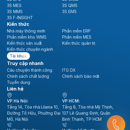
3S MES
3S QMS
3S MMS
3S EMS
3S F-INSIGHT
Kiến thức
Nhà máy thông minh
Phần mềm ERP
Phần mềm kho WMS
Phần mềm MES
Kiến thức sản xuất
Kiến thức quản trị
Kiến thức chuyên ngành
Tài liệu
Truy cập nhanh
Câu chuyện thành công
ITG DX
Chính sách chất lượng
Chính sách bảo mật
Tuyển dụng
Liên hệ
VP Hà Nội:
VP HCM:
Tầng 14, Tòa nhà Lilama 10,
Tầng 8, Tòa nhà Mỹ Thịnh,
Đường Tố Hữu, Phường Đại
137 Lê Quang Định, Quận
Mỗ, Hà Nội
Bình Thạnh, TP HCM