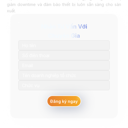
giảm downtime và đảm bảo thiết bị luôn sẵn sàng cho sản
xuất.
Nhận Tư Vấn Với
Chuyên Gia
Đăng ký ngay