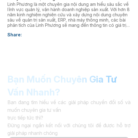
Linh Phương là một chuyên gia nội dung am hiểu sâu sắc về
lĩnh vực quản lý, vận hành doanh nghiệp sản xuất. Với hơn 8
năm kinh nghiệm nghiên cứu và xây dựng nội dung chuyên
sâu về quản trị sản xuất, ERP, nhà máy thông minh, các bài
phân tích của Linh Phương sẽ mang đến thông tin có giá trị
thực tiễn, giúp doanh nghiệp nâng cao năng lực quản trị và
Share:
thúc đẩy chuyển đổi số. âaaa
Bạn Muốn Chuyên Gia Tư
Vấn Nhanh?
Bạn đang tìm hiểu về các giải pháp chuyển đổi số và
muốn chuyên gia tư vấn
trực tiếp tức thì?
Đừng ngại ngần kết nối với chúng tôi để được hỗ trợ
giải pháp nhanh chóng