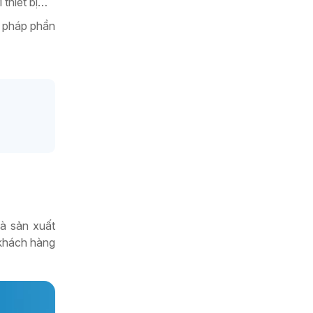
 thiết bị…
i pháp phần
hà sản xuất
 khách hàng