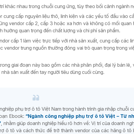
trí khác nhau trong chuỗi cung ứng, tùy theo bối cảnh ngành n
 cung cấp nguyên liệu thô, linh kiện và các yếu tố đầu vào cầ
hững vendor cấp 2, cấp 3 hoặc xa hơn và không có mối quan h
h hưởng quan trọng đến chất lượng và chi phí sản phẩm.
dor cấp 1 làm việc trực tiếp với nhà sản xuất, cung cấp các lin
ác vendor trung nguồn thường đóng vai trò quan trọng trong v
rong giai đoạn này bao gồm các nhà phân phối, đại lý bán lẻ, 
 nhà sản xuất đến tay người tiêu dùng cuối cùng.
ghiệp phụ trợ ô tô Việt Nam trong hành trình gia nhập chuỗi 
soạn Ebook:
“Ngành công nghiệp phụ trợ ô tô Việt – Từ n
”
, nhằm giúp doanh nghiệp hiểu rõ hơn về: Vị trí của doanh ngh
ợ ô tô và cách thức để trở thành vendor của các hãng ô tô 