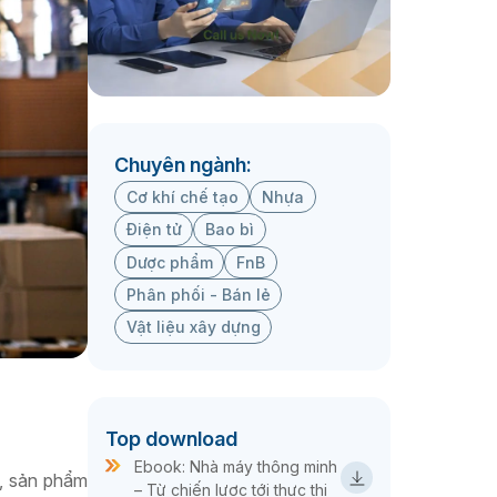
Chuyên ngành:
Cơ khí chế tạo
Nhựa
Điện tử
Bao bì
Dược phẩm
FnB
Phân phối - Bán lẻ
Vật liệu xây dựng
Top download
Ebook: Nhà máy thông minh
u, sản phẩm
– Từ chiến lược tới thực thi