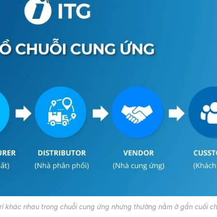
 trí khác nhau trong chuỗi cung ứng nhưng thường nằm ở gần cuối ch