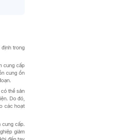
 định trong
m cung cấp
uồn cung ổn
đoạn.
 có thể sản
iện. Do đó,
ào các hoạt
m cung cấp.
nghiệp giảm
khi đến tay