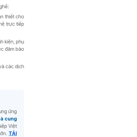
ghề:
n thiết cho
ệ trực tiếp
h kiện, phụ
iệc đảm bảo
và các dịch
cung ứng
hà cung
iệp Việt
lớn.
TẢI