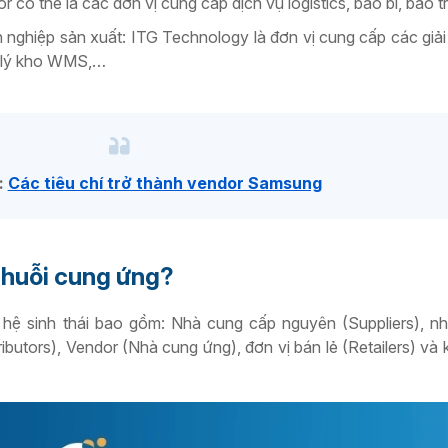
 có thể là các đơn vị cung cấp dịch vụ logistics, bao bì, bảo trì
nghiệp sản xuất: ITG Technology là đơn vị cung cấp các giả
n lý kho WMS,…
:
Các tiêu chí trở thành vendor Samsung
chuỗi cung ứng?
 hệ sinh thái bao gồm: Nhà cung cấp nguyên (Suppliers), n
ributors), Vendor (Nhà cung ứng), đơn vị bán lẻ (Retailers) và