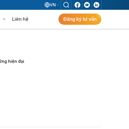
VN
Liên hệ
Đăng ký tư vấn
mềm WMS
Khám phá giải pháp
 MES không khi đã có ERP?
ứng hiện đại
ẻ
ng
Khám Phá Giải Pháp
Giải Pháp ERP Chuẩn Nhật Cho Doanh
Nghiệp FDI Kiến Tạo Nhà Máy Thông
Minh, Tối Ưu Vận Hành, Bứt Phá Hiệu Suất
Tại Việt Nam.