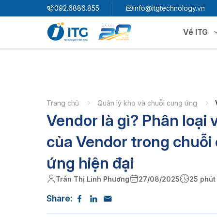
"
"
092.6886.855
info@itgtechnology.vn
Về ITG
Hệ sinh thái
N
3S ERP
Giải pháp quản trị hoạch định nguồn lực
Trang chủ
Quản lý kho và chuỗi cung ứng
Vendor là gì? Phân loại v
3S i​FACTORY
P
Giải pháp nhà máy thông minh
3S WMS
3S MES
của Vendor trong chuỗi
P
3S SPS
3S QMS
ứng hiện đại
3S MMS
3S EMS
Trần Thị Linh Phương
27/08/2025
25 phút
P
3S F-INSIGHT
Share:
3S SystemX - Cloud Edition​