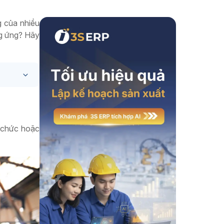
Xem thêm
g của nhiều
ng ứng? Hãy
ổ chức hoặc