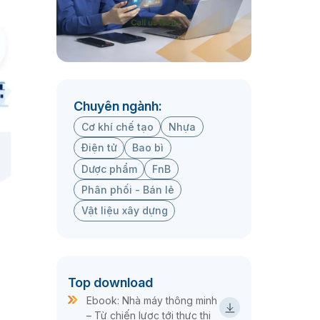
Chuyên ngành:
Cơ khí chế tạo
Nhựa
Điện tử
Bao bì
Dược phẩm
FnB
Phân phối - Bán lẻ
Vật liệu xây dựng
Top download
Ebook: Nhà máy thông minh
– Từ chiến lược tới thực thi