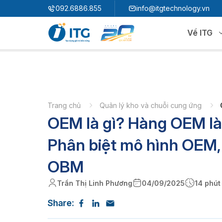
"
"
092.6886.855
info@itgtechnology.vn
Về ITG
Hệ sinh thái
N
3S ERP
Giải pháp quản trị hoạch định nguồn lực
Trang chủ
Quản lý kho và chuỗi cung ứng
OEM là gì? Hàng OEM là
3S i​FACTORY
P
Giải pháp nhà máy thông minh
3S WMS
3S MES
Phân biệt mô hình OEM
P
3S SPS
3S QMS
OBM
3S MMS
3S EMS
Trần Thị Linh Phương
04/09/2025
14 phút
P
3S F-INSIGHT
Share:
3S SystemX - Cloud Edition​