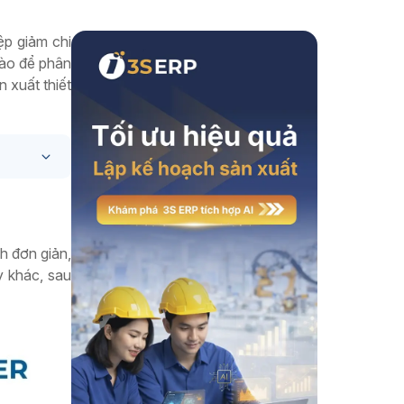
Xem thêm
ệp giảm chi
nào để phân
 xuất thiết
h đơn giản,
y khác, sau