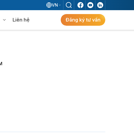
VN
Liên hệ
Đăng ký tư vấn
mềm WMS
Khám phá giải pháp
 MES không khi đã có ERP?
BM
ẻ
ng
Khám Phá Giải Pháp
Giải Pháp ERP Chuẩn Nhật Cho Doanh
Nghiệp FDI Kiến Tạo Nhà Máy Thông
Minh, Tối Ưu Vận Hành, Bứt Phá Hiệu Suất
Tại Việt Nam.