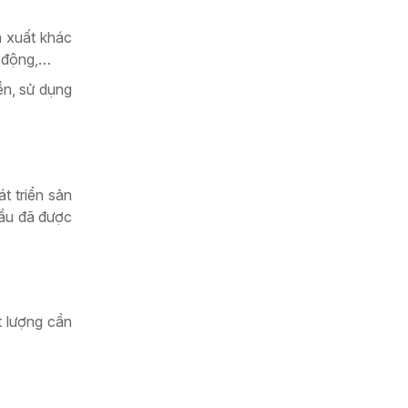
n xuất khác
i động,…
ền, sử dụng
t triển sản
cầu đã được
t lượng cần