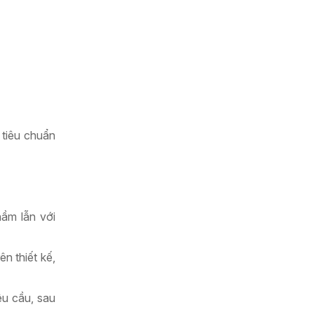
 tiêu chuẩn
ầm lẫn với
n thiết kế,
êu cầu, sau