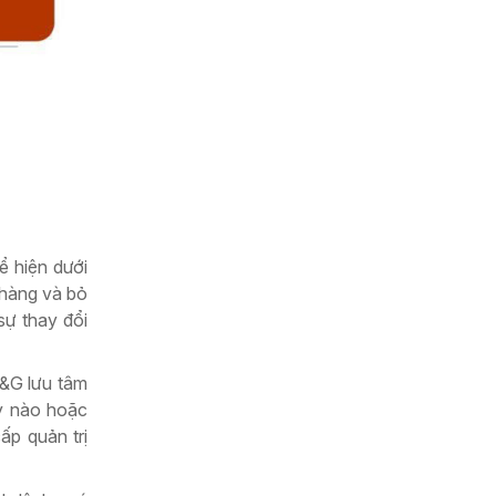
ể hiện dưới
 hàng và bỏ
sự thay đổi
P&G lưu tâm
ày nào hoặc
ấp quản trị