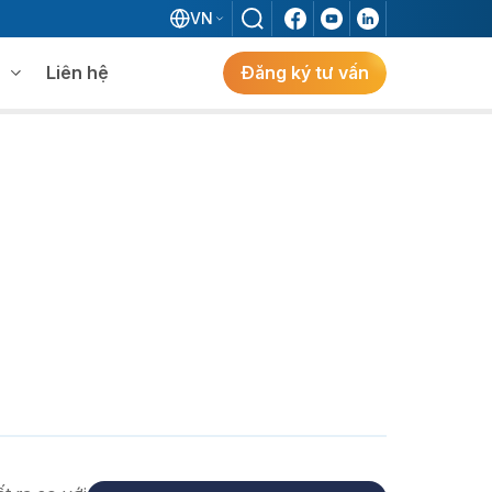
VN
Liên hệ
Đăng ký tư vấn
mềm WMS
Khám phá giải pháp
 MES không khi đã có ERP?
ẻ
ng
Khám Phá Giải Pháp
Giải Pháp ERP Chuẩn Nhật Cho Doanh
Nghiệp FDI Kiến Tạo Nhà Máy Thông
Minh, Tối Ưu Vận Hành, Bứt Phá Hiệu Suất
Tại Việt Nam.