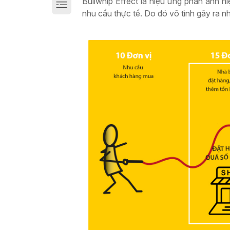
Bullwhip Effect là hiệu ứng phản ánh h
Giải pháp chuyển đổi số sản xuất trên Cloud
nhu cầu thực tế. Do đó vô tình gây ra n