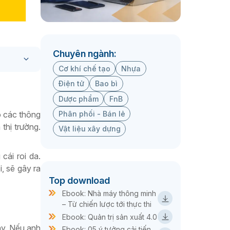
Chuyên ngành:
Cơ khí chế tạo
Nhựa
Điện tử
Bao bì
Dược phẩm
FnB
o các thông
Phân phối - Bán lẻ
thị trường.
Vật liệu xây dựng
cái roi da.
, sẽ gây ra
Top download
Ebook: Nhà máy thông minh
– Từ chiến lược tới thực thi
Ebook: Quản trị sản xuất 4.0
ay. Nếu anh
Ebook: 05 ý tưởng cải tiến