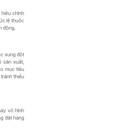
 hiệu chỉnh
ức lệ thuộc
n động.
ệc xung đột
ý sản xuất,
eo mục tiêu
 tránh thiếu
này vô hình
ng đặt hàng