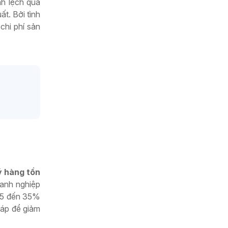
nh lệch quá
t. Bởi tình
chi phí sản
ý hàng tồn
oanh nghiệp
 15 đến 35%
háp để giảm