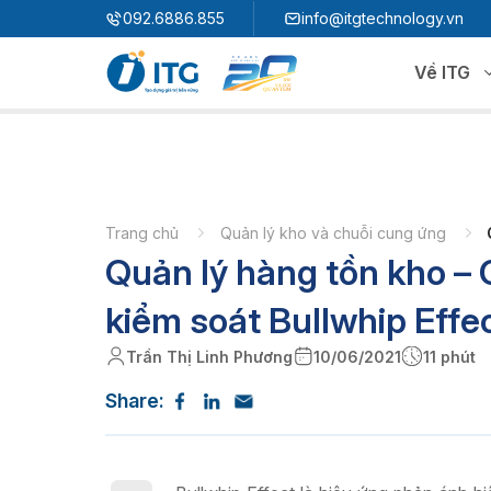
"
"
092.6886.855
info@itgtechnology.vn
Về ITG
Hệ sinh thái
N
3S ERP
Giải pháp quản trị hoạch định nguồn lực
Trang chủ
Quản lý kho và chuỗi cung ứng
Quản lý hàng tồn kho –
3S i​FACTORY
P
Giải pháp nhà máy thông minh
3S WMS
3S MES
kiểm soát Bullwhip Effe
P
3S SPS
3S QMS
Trần Thị Linh Phương
10/06/2021
11 phút
3S MMS
3S EMS
Share:
P
3S F-INSIGHT
3S SystemX - Cloud Edition​