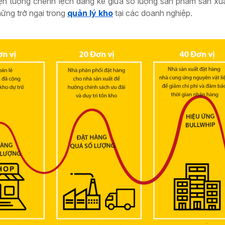
iện tượng chênh lệch đáng kể giữa số lượng sản phẩm sản xuấ
hững trở ngại trong
quản lý kho
tại các doanh nghiệp.