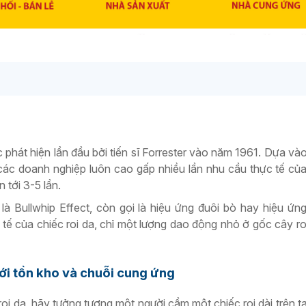
c phát hiện lần đầu bởi tiến sĩ Forrester vào năm 1961. Dựa và
ác doanh nghiệp luôn cao gấp nhiều lần nhu cầu thực tế của 
 tới 3-5 lần.
là Bullwhip Effect, còn gọi là hiệu ứng đuôi bò hay hiệu ứng 
tế của chiếc roi da, chỉ một lượng dao động nhỏ ở gốc cây roi
ới tồn kho và chuỗi cung ứng
roi da, hãy tưởng tượng một người cầm một chiếc roi dài trên t