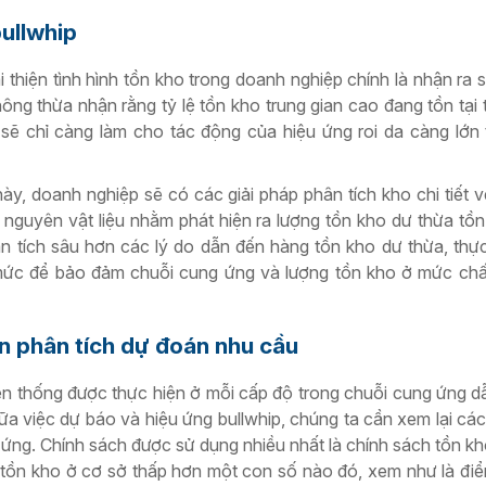
ullwhip
 thiện tình hình tồn kho trong doanh nghiệp chính là nhận ra s
ông thừa nhận rằng tỷ lệ tồn kho trung gian cao đang tồn tại 
sẽ chỉ càng làm cho tác động của hiệu ứng roi da càng lớn
này, doanh nghiệp sẽ có các giải pháp phân tích kho chi tiết 
nguyên vật liệu nhằm phát hiện ra lượng tồn kho dư thừa tồ
n tích sâu hơn các lý do dẫn đến hàng tồn kho dư thừa, thự
 mức để bảo đảm chuỗi cung ứng và lượng tồn kho ở mức ch
n phân tích dự đoán nhu cầu
ền thống được thực hiện ở mỗi cấp độ trong chuỗi cung ứng d
giữa việc dự báo và hiệu ứng bullwhip, chúng ta cần xem lại cá
 ứng. Chính sách được sử dụng nhiều nhất là chính sách tồn k
trí tồn kho ở cơ sở thấp hơn một con số nào đó, xem như là đi