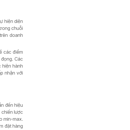
ự hiện diện
trong chuỗi
 trên doanh
về các điểm
n đọng. Các
c hiện hành
ấp nhận với
ẫn đến hiệu
c chiến lược
ho min-max.
ểm đặt hàng