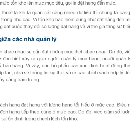
g mức tồn kho lên mức mục tiêu, gọi là đặt hàng đến mức.
thuật là khi ta quan sát càng nhiều dữ liệu thì chúng ta càng
n trong nhu cầu. Vì tồn kho bảo hiểm cũng như đặt hàng đến m
 bắt buộc thay đổi số lượng đặt hàng và vì thế gia tăng sự biế
giữa các nhà quản lý
ận khác nhau sẽ cần đạt những mục đích khác nhau. Do đó, vi
y đặc biệt xảy ra giữa người quản lý mua hàng, người quản l
ý bán hàng. Vì vậy, các bộ phần cần xác định hoạt động th
 tác, chia sẻ thông tin kịp thời và ra các chính sách hợp lý để
gày càng trầm trọng.
ch hàng đặt hàng với lượng hàng tối hiểu ở mức cao. Điều 
đơn hàng tiếp theo cũng ở mức cao. Do đó, việc giảm số lượ
a sự ổn định trong chênh lệch tồn kho.