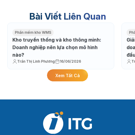
Bài Viết Liên Quan
Phần mềm kho WMS
Ph
Kho truyền thống và kho thông minh:
Giả
Doanh nghiệp nên lựa chọn mô hình
doa
nào?
đầu
Trần Thị Linh Phương
16/06/2026
T
Xem Tất Cả