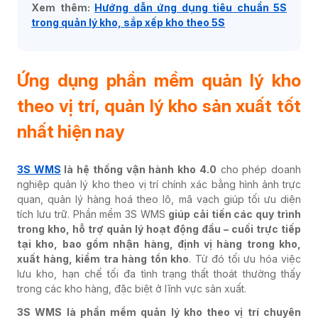
Xem thêm:
Hướng dẫn ứng dụng tiêu chuẩn 5S
trong quản lý kho, sắp xếp kho theo 5S
Ứng dụng phần mềm quản lý kho
theo vị trí, quản lý kho sản xuất tốt
nhất hiện nay
3S WMS
là hệ thống vận hành kho 4.0
cho phép doanh
nghiệp quản lý kho theo vị trí chính xác bằng hình ảnh trực
quan, quản lý hàng hoá theo lô, mã vạch giúp tối ưu diện
tích lưu trữ. Phần mềm 3S WMS
giúp cải tiến các quy trình
trong kho, hỗ trợ quản lý hoạt động đầu – cuối trực tiếp
tại kho, bao gồm nhận hàng, định vị hàng trong kho,
xuất hàng, kiểm tra hàng tồn kho
. Từ đó tối ưu hóa việc
lưu kho, hạn chế tối đa tình trạng thất thoát thường thấy
trong các kho hàng, đặc biệt ở lĩnh vực sản xuất.
3S WMS là
phần mềm quản lý kho theo vị trí chuyên