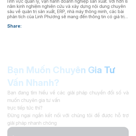
lĩnh vực quản lý, vận hành doanh nghiệp sản xuất. Với hơn 8
năm kinh nghiệm nghiên cứu và xây dựng nội dung chuyên
sâu về quản trị sản xuất, ERP, nhà máy thông minh, các bài
phân tích của Linh Phương sẽ mang đến thông tin có giá trị
thực tiễn, giúp doanh nghiệp nâng cao năng lực quản trị và
Share:
thúc đẩy chuyển đổi số. âaaa
Bạn Muốn Chuyên Gia Tư
Vấn Nhanh?
Bạn đang tìm hiểu về các giải pháp chuyển đổi số và
muốn chuyên gia tư vấn
trực tiếp tức thì?
Đừng ngại ngần kết nối với chúng tôi để được hỗ trợ
giải pháp nhanh chóng