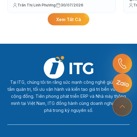
Trần Thị Linh Phương
30/07/2026
T
Xem Tất Cả
Tại ITG, chúng tôi tin rằng sức mạnh công nghệ giúp nâng
tầm quản trị, tối ưu vận hành và kiến tạo giá trị bền vững cho
cộng đồng. Tiên phong phát triển ERP và Nhà máy thông
minh tại Việt Nam, ITG đồng hành cùng doanh nghiệp bứt
phá trong kỷ nguyên số.