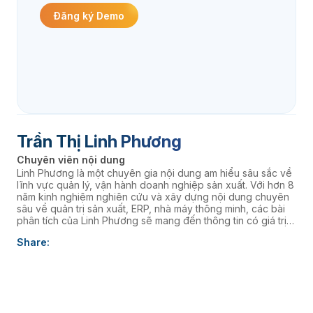
Đăng ký Demo
Trần Thị Linh Phương
Chuyên viên nội dung
Linh Phương là một chuyên gia nội dung am hiểu sâu sắc về
lĩnh vực quản lý, vận hành doanh nghiệp sản xuất. Với hơn 8
năm kinh nghiệm nghiên cứu và xây dựng nội dung chuyên
sâu về quản trị sản xuất, ERP, nhà máy thông minh, các bài
phân tích của Linh Phương sẽ mang đến thông tin có giá trị
thực tiễn, giúp doanh nghiệp nâng cao năng lực quản trị và
Share:
thúc đẩy chuyển đổi số. âaaa