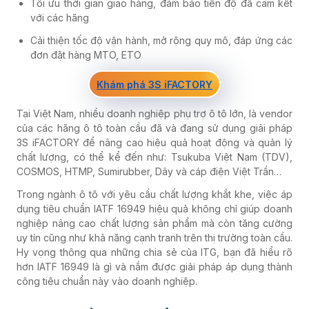
Tối ưu thời gian giao hàng, đảm bảo tiến độ đã cam kết
với các hãng
Cải thiện tốc độ vận hành, mở rộng quy mô, đáp ứng các
đơn đặt hàng MTO, ETO
Khám phá 3S iFACTORY
Tại Việt Nam, nhiều doanh nghiệp phụ trợ ô tô lớn, là vendor
của các hãng ô tô toàn cầu đã và đang sử dụng giải pháp
3S iFACTORY để nâng cao hiệu quả hoạt động và quản lý
chất lượng, có thể kể đến như: Tsukuba Việt Nam (TDV),
COSMOS, HTMP, Sumirubber, Dây và cáp điện Việt Trần…
Trong ngành ô tô với yêu cầu chất lượng khắt khe, việc áp
dụng tiêu chuẩn IATF 16949 hiệu quả không chỉ giúp doanh
nghiệp nâng cao chất lượng sản phẩm mà còn tăng cường
uy tín cũng như khả năng cạnh tranh trên thị trường toàn cầu.
Hy vọng thông qua những chia sẻ của ITG, bạn đã hiểu rõ
hơn IATF 16949 là gì và nắm được giải pháp áp dụng thành
công tiêu chuẩn này vào doanh nghiệp.