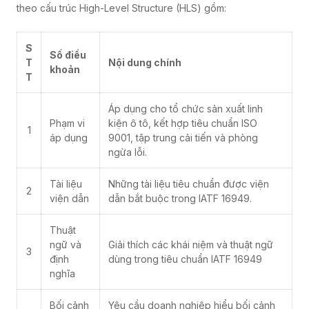
theo cấu trúc High-Level Structure (HLS) gồm:
S
Số điều
T
Nội dung chính
khoản
T
Áp dụng cho tổ chức sản xuất linh
Phạm vi
kiện ô tô, kết hợp tiêu chuẩn ISO
1
áp dụng
9001, tập trung cải tiến và phòng
ngừa lỗi.
Tài liệu
Những tài liệu tiêu chuẩn được viện
2
viện dẫn
dẫn bắt buộc trong IATF 16949.
Thuật
ngữ và
Giải thích các khái niệm và thuật ngữ
3
định
dùng trong tiêu chuẩn
IATF 16949
nghĩa
Bối cảnh
Yêu cầu doanh nghiệp hiểu bối cảnh