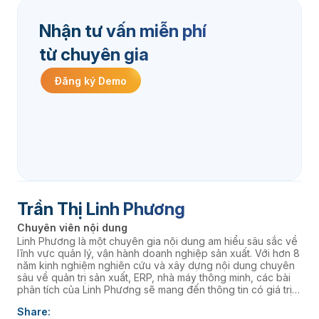
Nhận tư vấn miễn phí
từ chuyên gia
Đăng ký Demo
Trần Thị Linh Phương
Chuyên viên nội dung
Linh Phương là một chuyên gia nội dung am hiểu sâu sắc về
lĩnh vực quản lý, vận hành doanh nghiệp sản xuất. Với hơn 8
năm kinh nghiệm nghiên cứu và xây dựng nội dung chuyên
sâu về quản trị sản xuất, ERP, nhà máy thông minh, các bài
phân tích của Linh Phương sẽ mang đến thông tin có giá trị
thực tiễn, giúp doanh nghiệp nâng cao năng lực quản trị và
Share:
thúc đẩy chuyển đổi số. âaaa