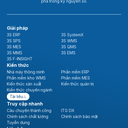
phá trong kỷ nguyên số.
Giải pháp
3S ERP
3S SystemX
3S SPS
3S WMS
3S MES
3S QMS
3S MMS
3S EMS
3S F-INSIGHT
Kiến thức
Nhà máy thông minh
Phần mềm ERP
Phần mềm kho WMS
Phần mềm MES
Kiến thức sản xuất
Kiến thức quản trị
Kiến thức chuyên ngành
Tài liệu
Truy cập nhanh
Câu chuyện thành công
ITG DX
Chính sách chất lượng
Chính sách bảo mật
Tuyển dụng