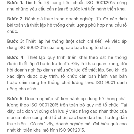
Bước 1:
Tìm hiểu kỹ càng tiêu chuẩn ISO 9001:2015 cũng
như những yêu cầu cần nắm rõ trước khi tiến hành triển khai.
Bước 2:
Đánh giá thực trạng doanh nghiệp. Từ đó xác định
bài toán và thiết lập hệ thống chất lượng phù hợp nhu cầu tổ
chức.
Bước 3:
Thiết lập hệ thống (một cách chi tiết) về việc áp
dụng ISO 9001:2015 của từng cấp bậc trong tổ chức.
Bước 4:
Thiết lập quy trình triển khai theo sát hệ thống
được thiết lập ở bước trước đó. Đây là khâu quan trọng, đòi
hỏi doanh nghiệp dành nhiều sức lực để thiết lập. Sau khi đã
xác định được quy trình, tổ chức cần ban hành văn bản
hoặc cẩm nang hệ thống chất lượng theo ISO 9001 dành
riêng cho mình.
Bước 5:
Doanh nghiệp sẽ tiến hành áp dụng hệ thống chất
lượng theo ISO 9001:2015 trên toàn bộ quy mô tổ chức. Tại
đây, các đơn vị cũng cần lưu ý việc nâng cao nhận thức của
mọi cá nhân cũng như tổ chức các buổi đào tạo, hướng dẫn
thực hiện… Có như vậy, doanh nghiệp mới đạt hiệu quả cao
nhất khi triển khai mô hình ISO 901:2015.