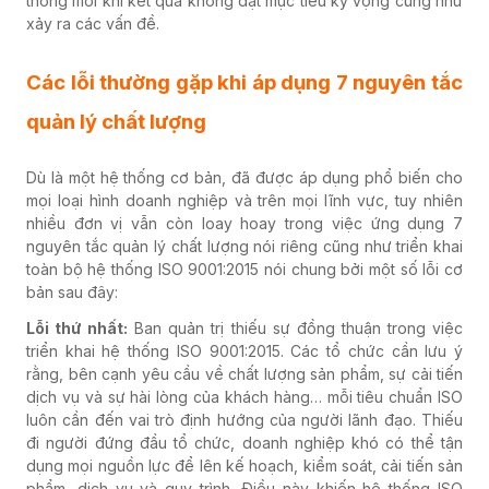
thống mỗi khi kết quả không đạt mục tiêu kỳ vọng cũng như
xảy ra các vấn đề.
Các lỗi thường gặp khi áp dụng 7 nguyên tắc
quản lý chất lượng
Dù là một hệ thống cơ bản, đã được áp dụng phổ biến cho
mọi loại hình doanh nghiệp và trên mọi lĩnh vực, tuy nhiên
nhiều đơn vị vẫn còn loay hoay trong việc ứng dụng 7
nguyên tắc quản lý chất lượng nói riêng cũng như triển khai
toàn bộ hệ thống ISO 9001:2015 nói chung bởi một số lỗi cơ
bản sau đây:
Lỗi thứ nhất:
Ban quản trị thiếu sự đồng thuận trong việc
triển khai hệ thống ISO 9001:2015. Các tổ chức cần lưu ý
rằng, bên cạnh yêu cầu về chất lượng sản phẩm, sự cải tiến
dịch vụ và sự hài lòng của khách hàng… mỗi tiêu chuẩn ISO
luôn cần đến vai trò định hướng của người lãnh đạo. Thiếu
đi người đứng đầu tổ chức, doanh nghiệp khó có thể tận
dụng mọi nguồn lực để lên kế hoạch, kiểm soát, cải tiến sản
phẩm, dịch vụ và quy trình. Điều này khiến hệ thống ISO