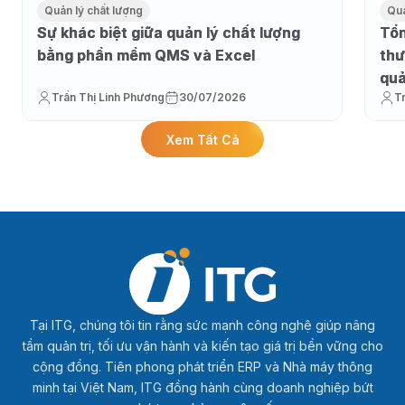
Quản lý chất lượng
Quả
Sự khác biệt giữa quản lý chất lượng
Tổn
bằng phần mềm QMS và Excel
thư
qu
Trần Thị Linh Phương
30/07/2026
T
Xem Tất Cả
Tại ITG, chúng tôi tin rằng sức mạnh công nghệ giúp nâng
tầm quản trị, tối ưu vận hành và kiến tạo giá trị bền vững cho
cộng đồng. Tiên phong phát triển ERP và Nhà máy thông
minh tại Việt Nam, ITG đồng hành cùng doanh nghiệp bứt