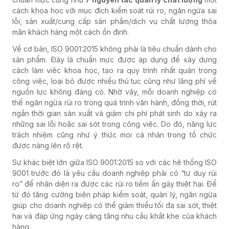
cách khoa học với mục đích kiểm soát rủi ro, ngăn ngừa sai
lỗi, sản xuất/cung cấp sản phẩm/dịch vụ chất lượng thỏa
mãn khách hàng một cách ổn định.
Về cơ bản, ISO 9001:2015 không phải là tiêu chuẩn dành cho
sản phẩm. Đây là chuẩn mực được áp dụng để xây dựng
cách làm việc khoa học, tạo ra quy trình nhất quán trong
công việc, loại bỏ được nhiều thủ tục cũng như lãng phí về
nguồn lực không đáng có. Nhờ vậy, mỗi doanh nghiệp có
thể ngăn ngừa rủi ro trong quá trình vận hành, đồng thời, rút
ngắn thời gian sản xuất và giảm chi phí phát sinh do xảy ra
những sai lỗi hoặc sai sót trong công việc. Do đó, năng lực
trách nhiệm cũng như ý thức mọi cá nhân trong tổ chức
được nâng lên rõ rệt.
Sự khác biệt lớn giữa ISO 9001:2015 so với các hệ thống ISO
9001 trước đó là yêu cầu doanh nghiệp phải có “tư duy rủi
ro” để nhận diện ra được các rủi ro tiềm ẩn gây thiệt hại. Để
từ đó tăng cường biện pháp kiểm soát, quản lý, ngăn ngừa
giúp cho doanh nghiệp có thể giảm thiểu tối đa sai sót, thiệt
hại và đáp ứng ngày càng tăng nhu cầu khắt khe của khách
hàng.