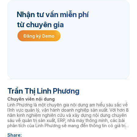
Nhận tư vấn miễn phí
từ chuyên gia
Đăng ký Demo
Trần Thị Linh Phương
Chuyên viên nội dung
Linh Phương là một chuyên gia nội dung am hiểu sâu sắc về
lĩnh vực quản lý, vận hành doanh nghiệp sản xuất. Với hơn 8
năm kinh nghiệm nghiên cứu và xây dựng nội dung chuyên
sâu về quản trị sản xuất, ERP, nhà máy thông minh, các bài
phân tích của Linh Phương sẽ mang đến thông tin có giá trị
thực tiễn, giúp doanh nghiệp nâng cao năng lực quản trị và
Share:
thúc đẩy chuyển đổi số. âaaa