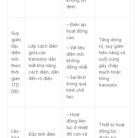
không ổn
định.
– Điện áp
hoạt động
Suy
cao
giảm
Tăng dòng
lớp
Lớp cách điện
rò, suy giảm
– Vật liệu
điện
giữa các
hiệu năng và
điện môi
môi
transistor dần
cuối cùng
không
theo
mất khả năng
gây chập
đồng nhất
thời
cách điện, dẫn
mạch hoặc
– Sai lệch
gian
đến rò điện
hỏng
trong quá
(TD
transistor.
trình chế
DB)
tạo.
– Hoạt
động liên
Thiết bị hoạt
tục ở nhiệt
Lão
động lúc
độ cao và
Đặc tính điện
hóa
được lúc