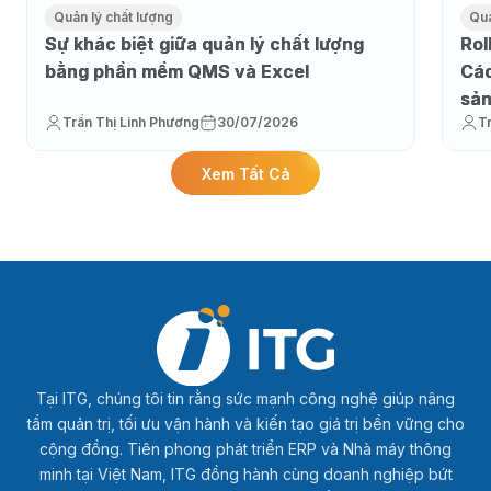
Quản lý chất lượng
Quả
Sự khác biệt giữa quản lý chất lượng
Rol
bằng phần mềm QMS và Excel
Các
sản
Trần Thị Linh Phương
30/07/2026
T
Xem Tất Cả
Tại ITG, chúng tôi tin rằng sức mạnh công nghệ giúp nâng
tầm quản trị, tối ưu vận hành và kiến tạo giá trị bền vững cho
cộng đồng. Tiên phong phát triển ERP và Nhà máy thông
minh tại Việt Nam, ITG đồng hành cùng doanh nghiệp bứt