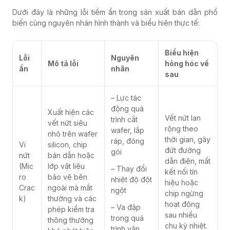
Dưới đây là những lỗi tiềm ẩn trong sản xuất bán dẫn phổ
biến cùng nguyên nhân hình thành và biểu hiện thực tế:
Biểu hiện
Lỗi
Nguyên
Mô tả lỗi
hỏng hóc về
ẩn
nhân
sau
– Lực tác
động quá
Xuất hiện các
Vết nứt lan
trình cắt
vết nứt siêu
rộng theo
wafer, lắp
nhỏ trên wafer
thời gian, gây
ráp, đóng
Vi
silicon, chip
đứt đường
gói
nứt
bán dẫn hoặc
dẫn điện, mất
(Mic
lớp vật liệu
– Thay đổi
kết nối tín
ro
bảo vệ bên
nhiệt độ đột
hiệu hoặc
Crac
ngoài mà mắt
ngột
chip ngừng
k)
thường và các
hoạt động
– Va đập
phép kiểm tra
sau nhiều
trong quá
thông thường
chu kỳ nhiệt.
trình vận