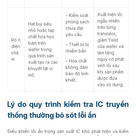
Xuất hiện lỗi
– Kiểm soát
ngẫu nhiên
phòng sạch
Hạt bụi siêu
trên từng
chưa đạt
nhỏ hoặc tạp
transistor,
yêu cầu
chất hóa học
Rò rỉ
giảm Yield
bám trên
– Thiết bị bị
điện
của wafer và
wafer trong
nhiễm bẩn
chậ
làm tăng
quá trình sản
m
nguy cơ phát
– Hóa chất
xuất tạo ra các
sinh lỗi sau
không đảm
khuyết tật vi
khi sản phẩm
bảo độ tinh
mô.
được đưa
khiết.
vào sử dụng.
Lý do quy trình kiểm tra IC truyền
thống thường bỏ sót lỗi ẩn
Điều khiến lỗi ẩn trong sản xuất IC khó phát hiện và kiểm