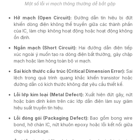
Một số lỗi vi mạch thông thường dễ bắt gặp
Hở mạch (Open Circuit):
Đường dẫn tín hiệu bị đứt
khiến dòng điện không thể truyền giữa các thành phần
của IC, làm chip không hoạt động hoặc hoạt động không
ổn định.
Ngắn mạch (Short Circuit):
Hai đường dẫn điện tiếp
xúc ngoài ý muốn tạo ra dòng điện bất thường, gây chập
mạch hoặc làm hỏng toàn bộ vi mạch.
Sai kích thước cấu trúc (Critical Dimension Error):
Sai
lệch trong quá trình quang khắc khiến transistor hoặc
đường dẫn có kích thước không đạt yêu cầu thiết kế.
Lỗi lớp kim loại (Metal Defect):
Xuất hiện đứt gãy, nứt
hoặc bám dính kém trên các lớp dẫn điện làm suy giảm
hiệu suất truyền tín hiệu.
Lỗi đóng gói (Packaging Defect):
Bao gồm bong wire
bond, hở chân IC, nứt khuôn epoxy hoặc lỗi kết nối giữa
chip và package.