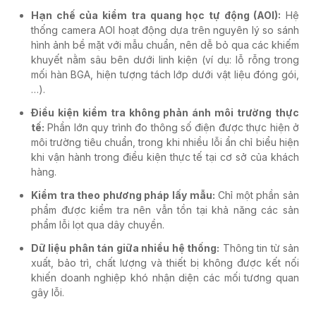
Hạn chế của kiểm tra quang học tự động (AOI):
Hệ
thống camera AOI hoạt động dựa trên nguyên lý so sánh
hình ảnh bề mặt với mẫu chuẩn, nên dễ bỏ qua các khiếm
khuyết nằm sâu bên dưới linh kiện (ví dụ: lỗ rỗng trong
mối hàn BGA, hiện tượng tách lớp dưới vật liệu đóng gói,
…).
Điều kiện kiểm tra không phản ánh môi trường thực
tế:
Phần lớn quy trình đo thông số điện được thực hiện ở
môi trường tiêu chuẩn, trong khi nhiều lỗi ẩn chỉ biểu hiện
khi vận hành trong điều kiện thực tế tại cơ sở của khách
hàng.
Kiểm tra theo phương pháp lấy mẫu:
Chỉ một phần sản
phẩm được kiểm tra nên vẫn tồn tại khả năng các sản
phẩm lỗi lọt qua dây chuyền.
Dữ liệu phân tán giữa nhiều hệ thống:
Thông tin từ sản
xuất, bảo trì, chất lượng và thiết bị không được kết nối
khiến doanh nghiệp khó nhận diện các mối tương quan
gây lỗi.