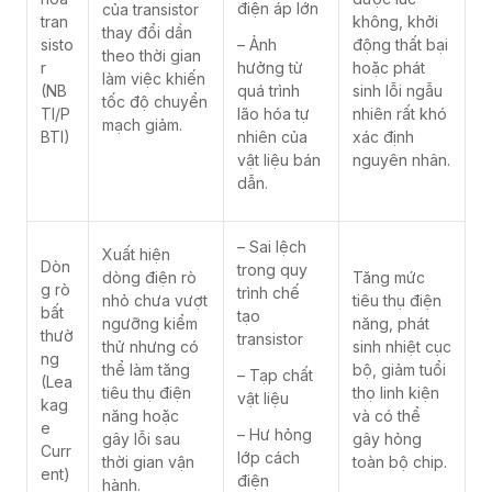
điện áp lớn
của transistor
tran
không, khởi
thay đổi dần
sisto
– Ảnh
động thất bại
theo thời gian
r
hưởng từ
hoặc phát
làm việc khiến
(NB
quá trình
sinh lỗi ngẫu
tốc độ chuyển
TI/P
lão hóa tự
nhiên rất khó
mạch giảm.
BTI)
nhiên của
xác định
vật liệu bán
nguyên nhân.
dẫn.
– Sai lệch
Xuất hiện
Dòn
trong quy
dòng điện rò
Tăng mức
g rò
trình chế
nhỏ chưa vượt
tiêu thụ điện
bất
tạo
ngưỡng kiểm
năng, phát
thườ
transistor
thử nhưng có
sinh nhiệt cục
ng
thể làm tăng
bộ, giảm tuổi
– Tạp chất
(Lea
tiêu thụ điện
thọ linh kiện
vật liệu
kag
năng hoặc
và có thể
e
– Hư hỏng
gây lỗi sau
gây hỏng
Curr
lớp cách
thời gian vận
toàn bộ chip.
ent)
điện
hành.