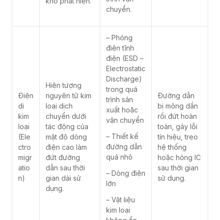
khó phát hiện.
chuyển.
– Phóng
điện tĩnh
điện (ESD –
Electrostatic
Discharge)
Hiện tượng
trong quá
Điện
nguyên tử kim
Đường dẫn
trình sản
di
loại dịch
bị mỏng dần
xuất hoặc
kim
chuyển dưới
rồi đứt hoàn
vận chuyển
loại
tác động của
toàn, gây lỗi
– Thiết kế
(Ele
mật độ dòng
tín hiệu, treo
đường dẫn
ctro
điện cao làm
hệ thống
quá nhỏ
migr
đứt đường
hoặc hỏng IC
atio
dẫn sau thời
sau thời gian
– Dòng điện
n)
gian dài sử
sử dụng.
lớn
dụng.
– Vật liệu
kim loại