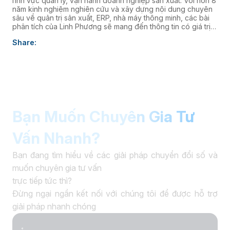
lĩnh vực quản lý, vận hành doanh nghiệp sản xuất. Với hơn 8
năm kinh nghiệm nghiên cứu và xây dựng nội dung chuyên
sâu về quản trị sản xuất, ERP, nhà máy thông minh, các bài
phân tích của Linh Phương sẽ mang đến thông tin có giá trị
thực tiễn, giúp doanh nghiệp nâng cao năng lực quản trị và
Share:
thúc đẩy chuyển đổi số. âaaa
Bạn Muốn Chuyên Gia Tư
Vấn Nhanh?
Bạn đang tìm hiểu về các giải pháp chuyển đổi số và
muốn chuyên gia tư vấn
trực tiếp tức thì?
Đừng ngại ngần kết nối với chúng tôi để được hỗ trợ
giải pháp nhanh chóng