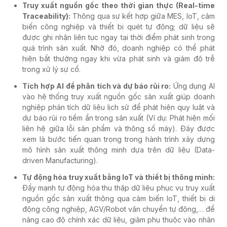
Truy xuất nguồn gốc theo thời gian thực (Real-time
Traceability):
Thông qua sự kết hợp giữa MES, IoT, cảm
biến công nghiệp và thiết bị quét tự động; dữ liệu sẽ
được ghi nhận liên tục ngay tại thời điểm phát sinh trong
quá trình sản xuất. Nhờ đó, doanh nghiệp có thể phát
hiện bất thường ngay khi vừa phát sinh và giảm độ trễ
trong xử lý sự cố.
Tích hợp AI để phân tích và dự báo rủi ro:
Ứng dụng AI
vào hệ thống truy xuất nguồn gốc sản xuất giúp doanh
nghiệp phân tích dữ liệu lịch sử để phát hiện quy luật và
dự báo rủi ro tiềm ẩn trong sản xuất (Ví dụ: Phát hiện mối
liên hệ giữa lỗi sản phẩm và thông số máy). Đây được
xem là bước tiến quan trọng trong hành trình xây dựng
mô hình sản xuất thông minh dựa trên dữ liệu (Data-
driven Manufacturing).
Tự động hóa truy xuất bằng IoT và thiết bị thông minh:
Đẩy mạnh tự động hóa thu thập dữ liệu phục vụ truy xuất
nguồn gốc sản xuất thông qua cảm biến IoT, thiết bị di
động công nghiệp, AGV/Robot vận chuyển tự động,… để
nâng cao độ chính xác dữ liệu, giảm phụ thuộc vào nhân