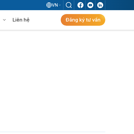
VN
Liên hệ
Đăng ký tư vấn
mềm WMS
Khám phá giải pháp
 MES không khi đã có ERP?
ẻ
ng
Khám Phá Giải Pháp
Giải Pháp ERP Chuẩn Nhật Cho Doanh
Nghiệp FDI Kiến Tạo Nhà Máy Thông
Minh, Tối Ưu Vận Hành, Bứt Phá Hiệu Suất
Tại Việt Nam.