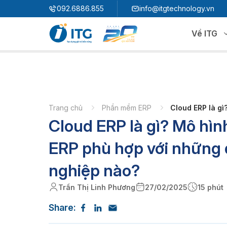
"
"
092.6886.855
info@itgtechnology.vn
Về ITG
Hệ sinh thái
N
3S ERP
Giải pháp quản trị hoạch định nguồn lực
Trang chủ
Phần mềm ERP
Cloud ERP là g
Cloud ERP là gì? Mô hìn
3S i​FACTORY
P
Giải pháp nhà máy thông minh
3S WMS
3S MES
ERP phù hợp với những
P
3S SPS
3S QMS
nghiệp nào?
3S MMS
3S EMS
Trần Thị Linh Phương
27/02/2025
15 phút
P
3S F-INSIGHT
Share:
3S SystemX - Cloud Edition​