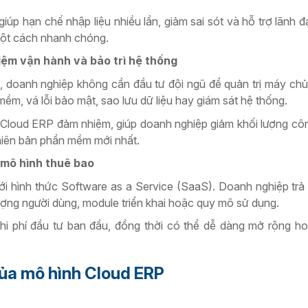
 giúp hạn chế nhập liệu nhiều lần, giảm sai sót và hỗ trợ lãnh 
một cách nhanh chóng.
iệm vận hành và bảo trì hệ thống
ỗ, doanh nghiệp không cần đầu tư đội ngũ để quản trị máy ch
m, vá lỗi bảo mật, sao lưu dữ liệu hay giám sát hệ thống.
Cloud ERP đảm nhiệm, giúp doanh nghiệp giảm khối lượng cô
iên bản phần mềm mới nhất.
 mô hình thuê bao
 hình thức Software as a Service (SaaS). Doanh nghiệp trả 
ợng người dùng, module triển khai hoặc quy mô sử dụng.
hi phí đầu tư ban đầu, đồng thời có thể dễ dàng mở rộng h
ủa mô hình Cloud ERP