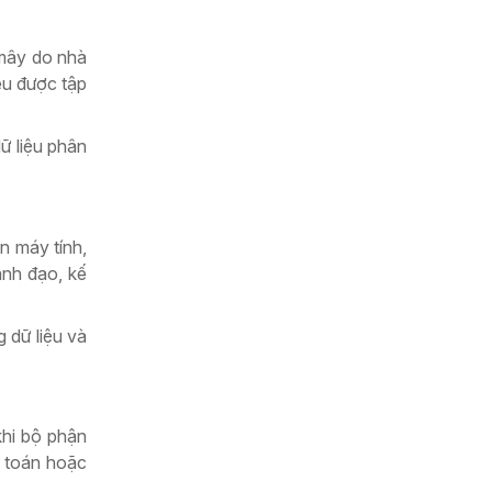
 mây do nhà
ều được tập
ữ liệu phân
n máy tính,
ãnh đạo, kế
 dữ liệu và
khi bộ phận
ế toán hoặc