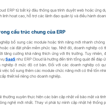
loud ERP từ bất kỳ đâu thông qua trình duyệt web hoặc ứng d
ính linh hoạt cao, hỗ trợ các lãnh đạo quản lý và điều hành doa
rong cấu trúc chung của ERP
ghiệp bổ sung các module hoặc tính năng mới nhanh chóng 
oặc cài đặt phần mềm phức tạp. Nhờ đó, doanh nghiệp có th
hời tăng cường khả năng thích ứng với thị trường. Tuy nhiên, 
h vụ
SaaS
như ERP Cloud là hướng đến tính tổng quát để đáp 
h nghiệp ở mức độ cơ bản. Đối với các doanh nghiệp có quy
hì việc bổ sung thêm các module chức năng mới có thể tốn nhiề
cấp thiết kế riêng cho doanh nghiệp.
 thường xuyên thực hiện các bản cập nhật về bảo mật và tính
ng nghệ mới nhất. Thay vì phải tự mình cập nhật hệ thống 