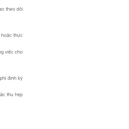
đạo theo dõi
ủ hoặc thực
ng việc cho
phí định kỳ
oặc thu hẹp