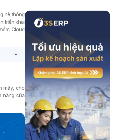
Xem thêm
ng hệ thống
 triển khai
n mềm Cloud
ám mây, cho
nh năng của