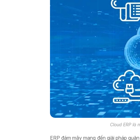
Cloud ERP là 
ERP đám mây mang đến giải pháp quản lý 