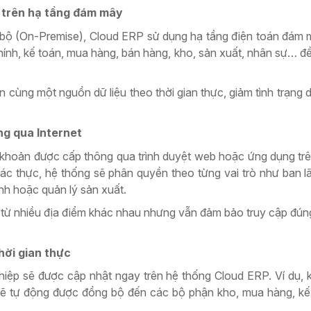
lý trên hạ tầng đám mây
ội bộ (On-Premise), Cloud ERP sử dụng hạ tầng điện toán đám
 chính, kế toán, mua hàng, bán hàng, kho, sản xuất, nhân sự… đ
 cùng một nguồn dữ liệu theo thời gian thực, giảm tình trạng d
ng qua Internet
 khoản được cấp thông qua trình duyệt web hoặc ứng dụng trê
xác thực, hệ thống sẽ phân quyền theo từng vai trò như ban l
nh hoặc quản lý sản xuất.
c từ nhiều địa điểm khác nhau nhưng vẫn đảm bảo truy cập đúng
hời gian thực
hiệp sẽ được cập nhật ngay trên hệ thống Cloud ERP. Ví dụ, 
 sẽ tự động được đồng bộ đến các bộ phận kho, mua hàng, k