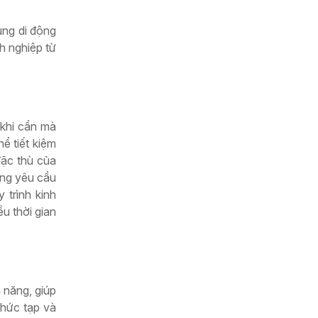
ụng di động
nh nghiệp từ
khi cần mà
ể tiết kiệm
đặc thù của
ứng yêu cầu
 trình kinh
u thời gian
 năng, giúp
phức tạp và