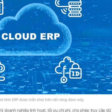
mô hình ERP được triển khai trên nền tảng đám mây
doanh nghiệp linh hoạt, tối ưu chi phí, cho phép truy cập dữ l