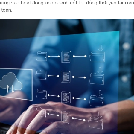
 trung vào hoạt động kinh doanh cốt lõi, đồng thời yên tâm rằ
 toàn.