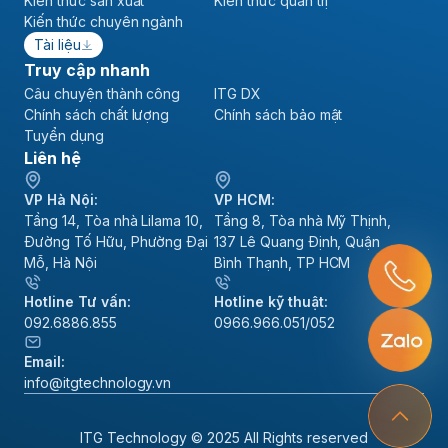
Kiến thức sản xuất
Kiến thức quản trị
Kiến thức chuyên ngành
Tài liệu
Truy cập nhanh
Câu chuyện thành công
ITG DX
Chính sách chất lượng
Chính sách bảo mật
Tuyển dụng
Liên hệ
VP Hà Nội:
VP HCM:
Tầng 14, Tòa nhà Lilama 10,
Tầng 8, Tòa nhà Mỹ Thịnh,
Đường Tố Hữu, Phường Đại
137 Lê Quang Định, Quận
Mỗ, Hà Nội
Bình Thạnh, TP HCM
Hotline Tư vấn:
Hotline kỹ thuật:
092.6886.855
0966.966.051/052
Email:
info@itgtechnology.vn
ITG Technology © 2025 All Rights reserved