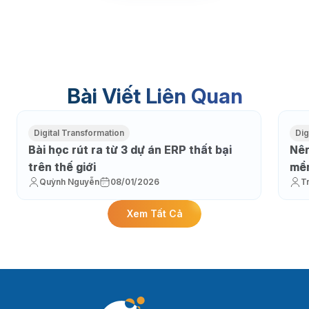
Bài Viết Liên Quan
Digital Transformation
Dig
Bài học rút ra từ 3 dự án ERP thất bại
Nên
trên thế giới
mềm
Quỳnh Nguyễn
08/01/2026
T
Xem Tất Cả