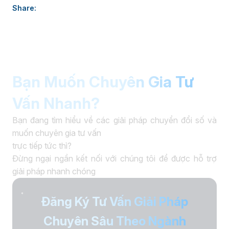
thực tiễn, giúp doanh nghiệp nâng cao năng lực quản trị và
Share:
thúc đẩy chuyển đổi số. âaaa
Bạn Muốn Chuyên Gia Tư
Vấn Nhanh?
Bạn đang tìm hiểu về các giải pháp chuyển đổi số và
muốn chuyên gia tư vấn
trực tiếp tức thì?
Đừng ngại ngần kết nối với chúng tôi để được hỗ trợ
giải pháp nhanh chóng
Đăng Ký Tư Vấn Giải Pháp
Chuyên Sâu Theo Ngành