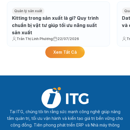
Quản lý sản xuất
Quả
Kitting trong sản xuất là gì? Quy trình
Dat
chuẩn bị vật tư giúp tối ưu năng suất
và 
sản xuất
Trần Thị Linh Phương
22/07/2026
T
Xem Tất Cả
Tại ITG, chúng tôi tin rằng sức mạnh công nghệ giúp nâng
tầm quản trị, tối ưu vận hành và kiến tạo giá trị bền vững cho
cộng đồng. Tiên phong phát triển ERP và Nhà máy thông