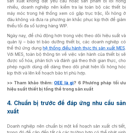
sản xuất không đạt yêu cầu hoặc sản phẩm bị lỗi hỏng
nhiều, doanh nghiệp nên kiểm tra lại toàn bộ các thiết bị
máy móc trong hệ thống xem có gặp trục trặc, lỗi hỏng ở
đâu không và đưa ra phương án khắc phục kịp thời để giảm
thiểu tối đa số lượng hàng WIP.
Ngày nay, để chủ động hơn trong việc theo dõi hiệu suất và
quản lý – bảo trì bảo dưỡng thiết bị, các doanh nghiệp có
thể thử ứng dụng
hệ thống điều hành thực thi sản xuất MES
.
Với MES, toàn bộ thông tin về việc vận hành của thiết bị sẽ
được số hóa, phân tích và đánh giá theo thời gian thực, cho
phép người dùng dễ dàng theo dõi phát hiện lỗi hỏng hóc
kịp thời và lên kế hoạch bảo trì phù hợp.
>> Tham khảo thêm:
OEE là gì
? 6 Phương pháp tối ưu
hiệu suất thiết bị tổng thể trong sản xuất
4. Chuẩn bị trước để đáp ứng nhu cầu sản
xuất
Doanh nghiệp nên chuẩn bị một kế hoạch sản xuất chi tiết,
trong đó đề cập đến tất cả các trường hợp có thể phát sinh