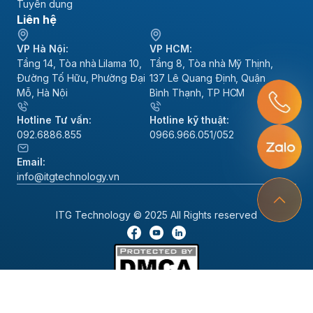
Tuyển dụng
Liên hệ
VP Hà Nội:
VP HCM:
Tầng 14, Tòa nhà Lilama 10,
Tầng 8, Tòa nhà Mỹ Thịnh,
Đường Tố Hữu, Phường Đại
137 Lê Quang Định, Quận
Mỗ, Hà Nội
Bình Thạnh, TP HCM
Hotline Tư vấn:
Hotline kỹ thuật:
092.6886.855
0966.966.051/052
Email:
info@itgtechnology.vn
ITG Technology © 2025 All Rights reserved