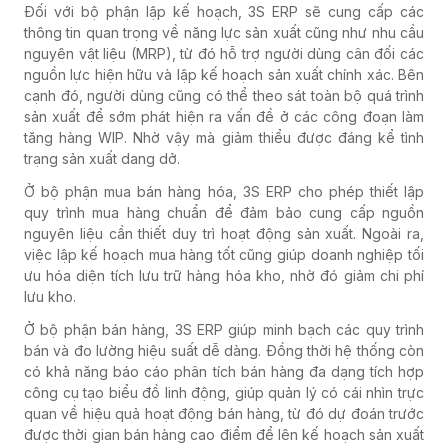
Đối với bộ phận lập kế hoạch, 3S ERP sẽ cung cấp các
thông tin quan trọng về năng lực sản xuất cũng như nhu cầu
nguyên vật liệu (MRP), từ đó hỗ trợ người dùng cân đối các
nguồn lực hiện hữu và lập kế hoạch sản xuất chính xác. Bên
cạnh đó, người dùng cũng có thể theo sát toàn bộ quá trình
sản xuất để sớm phát hiện ra vấn đề ở các công đoạn làm
tăng hàng WIP.
Nhờ vậy mà giảm thiểu được đáng kể tình
trạng sản xuất dang dở.
Ở bộ phận mua bán hàng hóa, 3S ERP cho phép thiết lập
quy trình mua hàng chuẩn để đảm bảo cung cấp nguồn
nguyên liệu cần thiết duy trì hoạt động sản xuất. Ngoài ra,
việc lập kế hoạch mua hàng tốt cũng giúp doanh nghiệp tối
ưu hóa diện tích lưu trữ hàng hóa kho, nhờ đó giảm chi phí
lưu kho.
Ở bộ phận bán hàng, 3S ERP giúp minh bạch các quy trình
bán và đo lường hiệu suất dễ dàng. Đồng thời hệ thống còn
có khả năng báo cáo phân tích bán hàng đa dạng tích hợp
công cụ tạo biểu đồ linh động, giúp quản lý có cái nhìn trực
quan về hiệu quả hoạt động bán hàng, từ đó dự đoán trước
được thời gian bán hàng cao điểm để lên kế hoạch sản xuất