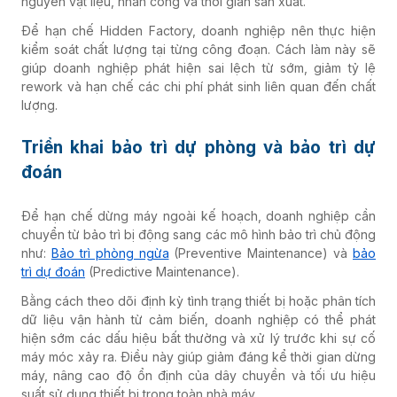
nguyên vật liệu, nhân công và thời gian sản xuất.
Để hạn chế Hidden Factory, doanh nghiệp nên thực hiện
kiểm soát chất lượng tại từng công đoạn. Cách làm này sẽ
giúp doanh nghiệp phát hiện sai lệch từ sớm, giảm tỷ lệ
rework và hạn chế các chi phí phát sinh liên quan đến chất
lượng.
Triển khai bảo trì dự phòng và bảo trì dự
đoán
Để hạn chế dừng máy ngoài kế hoạch, doanh nghiệp cần
chuyển từ bảo trì bị động sang các mô hình bảo trì chủ động
như:
Bảo trì phòng ngừa
(Preventive Maintenance) và
bảo
trì dự đoán
(Predictive Maintenance).
Bằng cách theo dõi định kỳ tình trạng thiết bị hoặc phân tích
dữ liệu vận hành từ cảm biến, doanh nghiệp có thể phát
hiện sớm các dấu hiệu bất thường và xử lý trước khi sự cố
máy móc xảy ra. Điều này giúp giảm đáng kể thời gian dừng
máy, nâng cao độ ổn định của dây chuyền và tối ưu hiệu
suất sử dụng thiết bị trong toàn nhà máy.