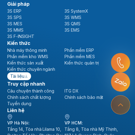
Giải pháp
3S ERP
3S SystemX
3S SPS
3S WMS
3S MES
3S QMS
3S MMS
3S EMS
3S F-INSIGHT
Kiến thức
Nhà máy thông minh
Phần mềm ERP
Phần mềm kho WMS
Phần mềm MES
Kiến thức sản xuất
Kiến thức quản trị
Kiến thức chuyên ngành
Tài liệu
Truy cập nhanh
Câu chuyện thành công
ITG DX
Chính sách chất lượng
Chính sách bảo mật
Tuyển dụng
Liên hệ
VP Hà Nội:
VP HCM:
Tầng 14, Tòa nhà Lilama 10,
Tầng 8, Tòa nhà Mỹ Thịnh,