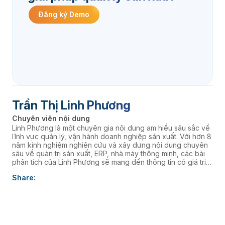
Đăng ký Demo
Trần Thị Linh Phương
Chuyên viên nội dung
Linh Phương là một chuyên gia nội dung am hiểu sâu sắc về
lĩnh vực quản lý, vận hành doanh nghiệp sản xuất. Với hơn 8
năm kinh nghiệm nghiên cứu và xây dựng nội dung chuyên
sâu về quản trị sản xuất, ERP, nhà máy thông minh, các bài
phân tích của Linh Phương sẽ mang đến thông tin có giá trị
thực tiễn, giúp doanh nghiệp nâng cao năng lực quản trị và
Share:
thúc đẩy chuyển đổi số. âaaa