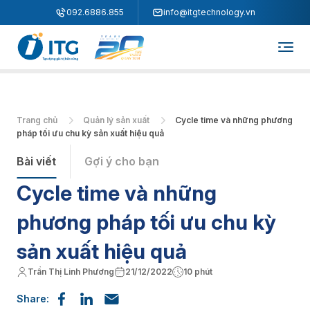
"
"
092.6886.855
info@itgtechnology.vn
Trang chủ
Quản lý sản xuất
Cycle time và những phương
pháp tối ưu chu kỳ sản xuất hiệu quả
Bài viết
Gợi ý cho bạn
Cycle time và những
phương pháp tối ưu chu kỳ
sản xuất hiệu quả
Trần Thị Linh Phương
21/12/2022
10 phút
Share: