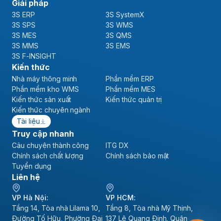
Giải pháp
3S ERP
3S SystemX
3S SPS
3S WMS
3S MES
3S QMS
3S MMS
3S EMS
3S F-INSIGHT
Kiến thức
Nhà máy thông minh
Phần mềm ERP
Phần mềm kho WMS
Phần mềm MES
Kiến thức sản xuất
Kiến thức quản trị
Kiến thức chuyên ngành
Tài liệu
Truy cập nhanh
Câu chuyện thành công
ITG DX
Chính sách chất lượng
Chính sách bảo mật
Tuyển dụng
Liên hệ
VP Hà Nội:
VP HCM:
Tầng 14, Tòa nhà Lilama 10,
Tầng 8, Tòa nhà Mỹ Thịnh,
Đường Tố Hữu, Phường Đại
137 Lê Quang Định, Quận