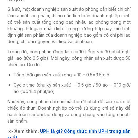
Giả sử, một doanh nghiệp sản xuất áo phông cần biết chi phí
làm ra một sản phẩm, thì họ cần tính toán doanh nghiệp mình
có thể sản xuất tổng cộng bao nhiêu áo phông trong một
khoảng thời gian nhất định. Trong trường hợp này, mô hình
định giá sản phẩm của doanh nghiệp bao gồm có chi phí lao
động, chi phí nguyên vật liệu và lợi nhuận.
Trong đó, công nhân đang làm ca 10 tiếng với 30 phút nghỉ
giải lao (tức 0.5 giờ). Mỗi ngày, công nhân sản xuất được 50
chiếc áo. Do đó:
Tổng thời gian sản xuất ròng = 10 – 0.5=9.5 giờ
Cycle time (chu kỳ sản xuất) = 9.5 giờ / 50 áo = 0.19 giờ/
áo (tức 11.4 phút/áo)
Như vậy, công nhân chỉ cần mất hơn 11 phút để sản xuất một
chiếc áo thun. Doanh nghiệp có thể sử dụng chỉ số này để
hạch toán chi phí lao động và cộng chúng vào tổng chi phí
sản phẩm.
>> Xem thêm:
UPH là gì? Công thức tính UPH trong sản
xuất