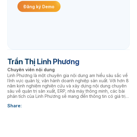
Đăng ký Demo
Trần Thị Linh Phương
Chuyên viên nội dung
Linh Phương là một chuyên gia nội dung am hiểu sâu sắc về
lĩnh vực quản lý, vận hành doanh nghiệp sản xuất. Với hơn 8
năm kinh nghiệm nghiên cứu và xây dựng nội dung chuyên
sâu về quản trị sản xuất, ERP, nhà máy thông minh, các bài
phân tích của Linh Phương sẽ mang đến thông tin có giá trị
thực tiễn, giúp doanh nghiệp nâng cao năng lực quản trị và
Share:
thúc đẩy chuyển đổi số. âaaa