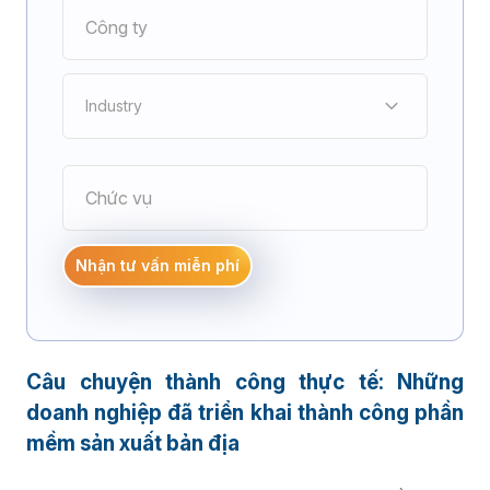
Industry
Điện tử
Nhận tư vấn miễn phí
Cơ khí chế tạo
Câu chuyện thành công thực tế: Những
Bao bì - In ấn
doanh nghiệp đã triển khai thành công phần
mềm sản xuất bản địa
Đúc nhựa