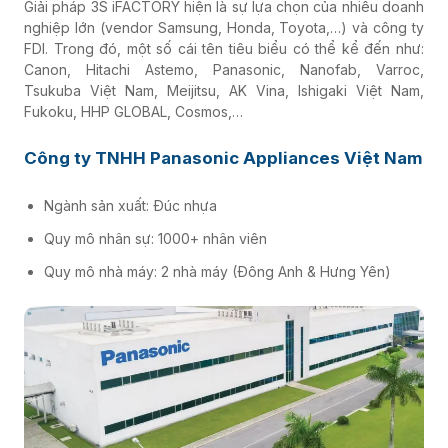
Giải pháp 3S iFACTORY hiện là sự lựa chọn của nhiều doanh
nghiệp lớn (vendor Samsung, Honda, Toyota,…) và công ty
Dược phẩm
FDI. Trong đó, một số cái tên tiêu biểu có thể kể đến như:
Canon, Hitachi Astemo, Panasonic, Nanofab, Varroc,
Tsukuba Việt Nam, Meijitsu, AK Vina, Ishigaki Việt Nam,
Phân phối - Bán lẻ
Fukoku, HHP GLOBAL, Cosmos,…
Công ty TNHH Panasonic Appliances Việt Nam
F&B
Ngành sản xuất: Đúc nhựa
Quy mô nhân sự: 1000+ nhân viên
Vật liệu xây dựng
Quy mô nhà máy: 2 nhà máy (Đông Anh & Hưng Yên)
Khác