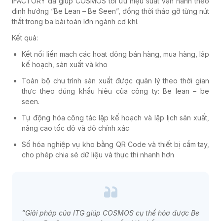
iFACTORY đã giúp COSMOS tối ưu hiệu suất vận hành theo
định hướng “Be Lean – Be Seen”, đồng thời tháo gỡ từng nút
thắt trong ba bài toán lớn ngành cơ khí.
Kết quả:
Kết nối liền mạch các hoạt động bán hàng, mua hàng, lập
kế hoạch, sản xuất và kho
Toàn bộ chu trình sản xuất được quản lý theo thời gian
thực theo đúng khẩu hiệu của công ty: Be lean – be
seen.
Tự động hóa công tác lập kế hoạch và lập lịch sản xuất,
nâng cao tốc độ và độ chính xác
Số hóa nghiệp vụ kho bằng QR Code và thiết bị cầm tay,
cho phép chia sẻ dữ liệu và thực thi nhanh hơn
“Giải pháp của ITG giúp COSMOS cụ thể hóa được Be