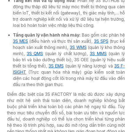
Tầng kết nối và tự động hóa:
Phân hệ 3S IIOTHUB tự
động thu thập dữ liệu từ máy móc thiết bị thông qua cảm
biến IoT, thiết bị kết nối (gateway), thị giác máy tính,… hỗ
trợ doanh nghiệp kết nối và xử lý dữ liệu tại hiện trường,
loại bỏ hoàn toàn việc nhập liệu thủ công.
Tầng quản lý vận hành nhà máy:
Bao gồm các phân hệ
3S MES
(điều hành và thực thi sản xuất),
3S SPS
(trục kế
hoạch sản xuất thông minh),
3S WMS
(quản lý kho thông
minh),
3S QMS
(quản lý chất lượng),
3S MMS
(quản lý
bảo trì và bảo dưỡng thiết bị), 3S OEE (quản lý hiệu suất
thiết bị tổng thể),
3S EMS
(quản lý năng lượng) và
3S F-
ISIGHT
(Trực quan hóa nhà máy) giúp kiểm soát toàn
diện các hoạt động cốt lõi trong nhà máy từ đầu vào đến
đầu ra theo thời gian thực.
Điểm đặc biệt của 3S iFACTORY là mặc dù được xây dựng
như một hệ sinh thái toàn diện, doanh nghiệp không bắt
buộc phải triển khai toàn bộ các phân hệ ngay từ đầu. Tùy
theo mục tiêu chuyển đổi số, bài toán ưu tiên và nguồn lực
đầu tư, doanh nghiệp có thể lựa chọn triển khai từng phân
hệ theo lộ trình phù hợp, sau đó mở rộng dần trên cùng một
nền tảng thống nhất mà không làm gián đoạn hoạt động sản