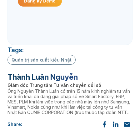
Đăng ký Demo
Tags:
Quản trị sản xuất kiểu Nhật
Thành Luân Nguyễn
Giám đốc Trung tâm Tư vấn chuyển đổi số
Ông Nguyễn Thành Luân có trên 15 năm kinh nghiệm tư vấn
và triển khai đa dạng giải pháp số về Smart Factory, ERP,
MES, PLM khi làm việc trong các nhà máy lớn như Samsung,
Vinsmart, Nokia cũng như khi làm việc tại công ty tư vấn
Nhật Bản QUNIE CORPORATION (trực thuộc tập đoàn NTT
Data). Đặc biệt, khi giữ vị trí là giám đốc Trung tâm tư vấn
chuyển đổi số ITG DX, ông đã hỗ trợ nhiều doanh nghiệp
Share:
chuyển đổi số thành công.