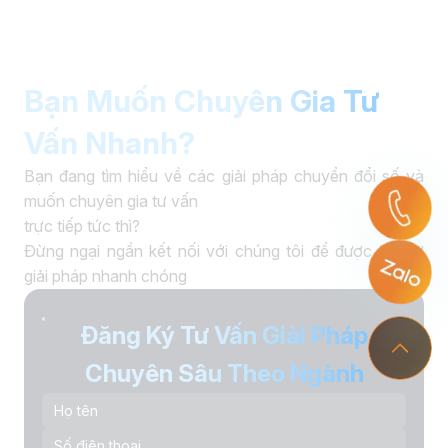
Bạn Muốn Chuyên Gia Tư
Vấn Nhanh?
Bạn đang tìm hiểu về các giải pháp chuyển đổi số và
muốn chuyên gia tư vấn
trực tiếp tức thì?
Đừng ngại ngần kết nối với chúng tôi để được hỗ trợ
giải pháp nhanh chóng
Đăng Ký Tư Vấn Giải Pháp
Chuyên Sâu Theo Ngành