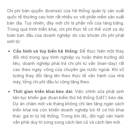
Chi phí bản quyền (license) của hệ thống quản lý sản xuất
quốc tế thường cao hơn rất nhiều so với phần mềm sản xuất
bản địa. Tuy nhiên, đây mới chỉ là phần nổi của tảng băng.
Trong quá trình triển khai, chi phí thực tế có thể vượt xa dự
toán ban đầu của doanh nghiệp do các khoản chi phí phát
sinh từ:
Cấu hình và tùy biến hệ thống:
Để thực hiện một thay
đổi nhỏ trong quy trình nghiệp vụ hoặc thêm trường dữ
liệu, doanh nghiệp phải trả chi phí tư vấn (man-day) rất
cao theo ngày công của chuyên gia nước ngoài. Khi số
lượng thay đổi tăng lên theo thực tế vận hành của nhà
máy, tổng chi phí đầu tư cũng tăng theo.
Thời gian triển khai kéo dài:
Việc chỉnh sửa phát sinh
liên tục khiến giai đoạn kiểm thử hệ thống (UAT) kéo dài.
Dự án chậm một vài tháng không chỉ làm tăng ngân sách
triển khai mà còn khiến doanh nghiệp bỏ lỡ cơ hội khai
thác giá trị từ hệ thống. Trong khi đó, đội ngũ vận hành
vẫn phải duy trì song song cách làm cũ và cách làm mới.