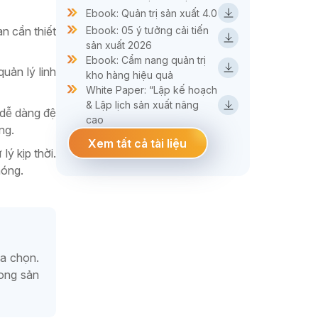
Ebook: Quản trị sản xuất 4.0
n cần thiết
Ebook: 05 ý tưởng cải tiến
sản xuất 2026
Ebook: Cẩm nang quản trị
uản lý linh
kho hàng hiệu quả
White Paper: “Lập kế hoạch
& Lập lịch sản xuất nâng
 dễ dàng đệ
cao
ng.
Xem tất cả tài liệu
ý kịp thời.
hóng.
a chọn.
rong sản