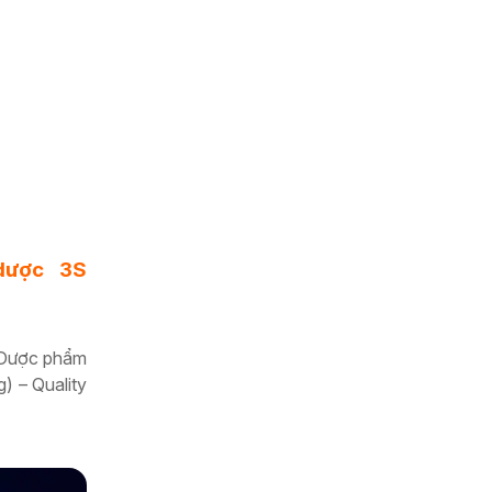
dược 3S
p Dược phẩm
) – Quality