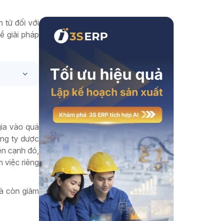
Xem thêm
 tử đối với
ề giải pháp
gia vào quá
ông ty dược
ên cạnh đó,
 việc riêng
mà còn giảm