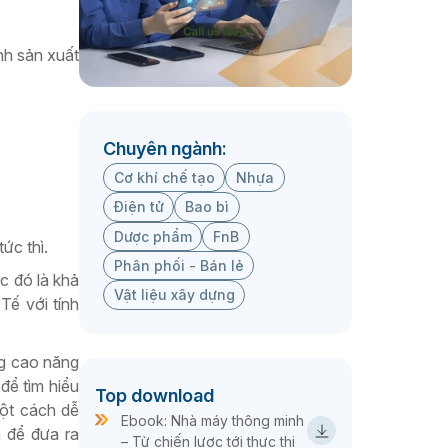
ình sản xuất
Chuyên ngành:
Cơ khí chế tạo
Nhựa
Điện tử
Bao bì
Dược phẩm
FnB
ức thì.
Phân phối - Bán lẻ
c đó là khả
Vật liệu xây dựng
ế với tính
ng cao năng
để tìm hiểu
Top download
một cách dễ
Ebook: Nhà máy thông minh
n để đưa ra
– Từ chiến lược tới thực thi