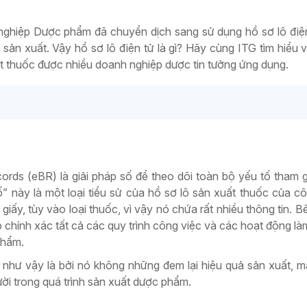
 nghiệp Dược phẩm đã chuyển dịch sang sử dụng hồ sơ lô điện
 sản xuất. Vậy hồ sơ lô điện tử là gì? Hãy cùng ITG tìm hiểu v
t thuốc được nhiều doanh nghiệp dược tin tưởng ứng dụng.
cords (eBR) là giải pháp số để theo dõi toàn bộ yếu tố tham 
số” này là một loại tiểu sử của hồ sơ lô sản xuất thuốc của c
giấy, tùy vào loại thuốc, vì vậy nó chứa rất nhiều thông tin. B
 chính xác tất cả các quy trình công việc và các hoạt động làm
phẩm.
 như vậy là bởi nó không những đem lại hiệu quả sản xuất, 
ời trong quá trình sản xuất dược phẩm.