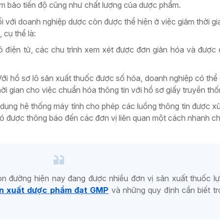
ảm bảo tiến độ cũng như chất lượng của dược phẩm.
i với doanh nghiệp dược còn được thể hiện ở việc giảm thời gia
 cụ thể là:
lô điện tử, các chu trình xem xét được đơn giản hóa và được q
 Với hồ sơ lô sản xuất thuốc được số hóa, doanh nghiệp có thể
 thời gian cho việc chuẩn hóa thông tin với hồ sơ giấy truyền thố
ử dụng hệ thống máy tính cho phép các luồng thông tin được xử l
đó được thông báo đến các đơn vị liên quan một cách nhanh c
 đường hiện nay đang được nhiều đơn vị sản xuất thuốc lự
ản xuất dược phẩm đạt GMP
và những quy định cần biết t