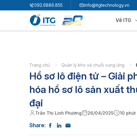
"
"
092.6886.855
info@itgtechnology.vn
Về ITG
Hệ sinh thái
N
3S ERP
Giải pháp quản trị hoạch định nguồn lực
Trang chủ
Quản lý kho và chuỗi cung ứng
Hồ sơ lô điện tử – Giải 
3S i​FACTORY
P
Giải pháp nhà máy thông minh
3S WMS
3S MES
hóa hồ sơ lô sản xuất t
P
3S SPS
3S QMS
đại
3S MMS
3S EMS
Trần Thị Linh Phương
26/04/2025
10 phút
P
3S F-INSIGHT
Share:
3S SystemX - Cloud Edition​