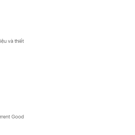
iệu và thiết
urrent Good