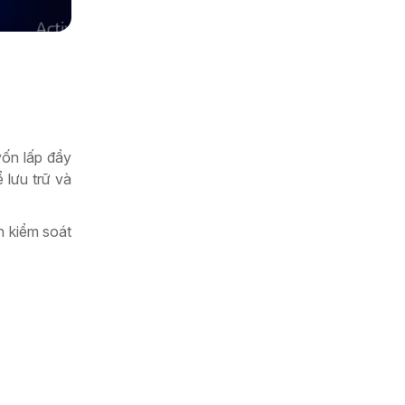
vốn lấp đầy
 lưu trữ và
n kiểm soát