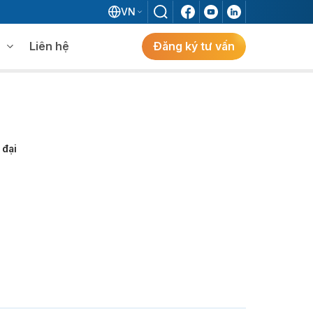
VN
Liên hệ
Đăng ký tư vấn
mềm WMS
Khám phá giải pháp
 MES không khi đã có ERP?
 đại
ẻ
ng
Khám Phá Giải Pháp
Giải Pháp ERP Chuẩn Nhật Cho Doanh
Nghiệp FDI Kiến Tạo Nhà Máy Thông
Minh, Tối Ưu Vận Hành, Bứt Phá Hiệu Suất
Tại Việt Nam.