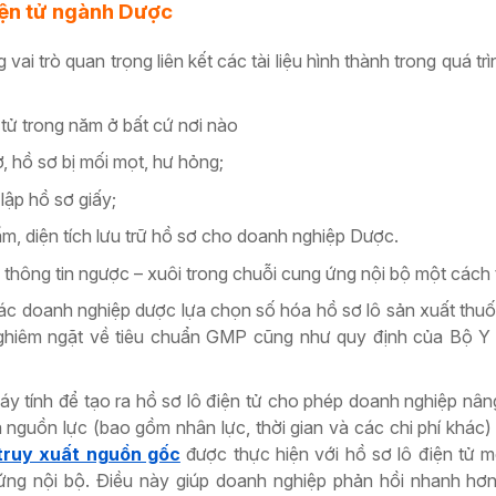
iện tử ngành Dược
i trò quan trọng liên kết các tài liệu hình thành trong quá tr
n tử trong năm ở bất cứ nơi nào
ơ, hồ sơ bị mối mọt, hư hỏng;
lập hồ sơ giấy;
, diện tích lưu trữ hồ sơ cho doanh nghiệp Dược.
u, thông tin ngược – xuôi trong chuỗi cung ứng nội bộ một cách t
ác doanh nghiệp dược lựa chọn số hóa hồ sơ lô sản xuất thuố
hiêm ngặt về tiêu chuẩn GMP cũng như quy định của Bộ Y T
áy tính để tạo ra hồ sơ lô điện tử cho phép doanh nghiệp nâ
ra nguồn lực (bao gồm nhân lực, thời gian và các chi phí khác) 
truy xuất nguồn gốc
được thực hiện với hồ sơ lô điện tử 
 ứng nội bộ. Điều này giúp doanh nghiệp phản hồi nhanh hơ