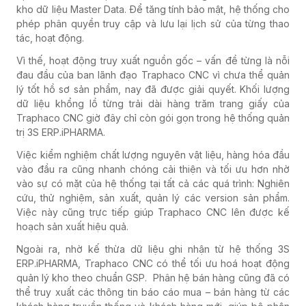
kho dữ liệu Master Data. Để tăng tính bảo mật, hệ thống cho
phép phân quyền truy cập và lưu lại lịch sử của từng thao
tác, hoạt động.
Vì thế, hoạt động truy xuất nguồn gốc – vấn đề từng là nỗi
đau đầu của ban lãnh đạo Traphaco CNC vì chưa thể quản
lý tốt hồ sơ sản phẩm, nay đã được giải quyết. Khối lượng
dữ liệu khổng lồ từng trải dài hàng trăm trang giấy của
Traphaco CNC giờ đây chỉ còn gói gọn trong hệ thống quản
trị 3S ERP.iPHARMA.
Việc kiểm nghiệm chất lượng nguyên vật liệu, hàng hóa đầu
vào đầu ra cũng nhanh chóng cải thiện và tối ưu hơn nhờ
vào sự có mặt của hệ thống tại tất cả các quá trình: Nghiên
cứu, thử nghiệm, sản xuất, quản lý các version sản phẩm.
Việc này cũng trực tiếp giúp Traphaco CNC lên được kế
hoạch sản xuất hiệu quả.
Ngoài ra, nhờ kế thừa dữ liệu ghi nhận từ hệ thống 3S
ERP.iPHARMA, Traphaco CNC có thể tối ưu hoá hoạt động
quản lý kho theo chuẩn GSP. Phân hệ bán hàng cũng đã có
thể truy xuất các thông tin báo cáo mua – bán hàng từ các
khách hàng truyền thống và khách hàng mới, giúp bộ phận