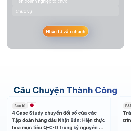
Nhận tư vấn nhanh
Câu Chuyện Thành Công
Bao bì
F&
4 Case Study chuyển đổi số của các
Trá
Tập đoàn hàng đầu Nhật Bản: Hiện thực
trì
hóa mục tiêu Q-C-D trong kỷ nguyên dữ