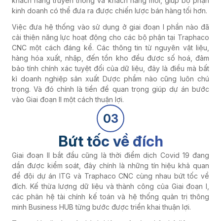
kinh doanh có thể đưa ra được chiến lược bán hàng tối hơn.
Việc đưa hệ thống vào sử dụng ở giai đoạn I phần nào đã
cải thiện năng lực hoạt động cho các bộ phận tại Traphaco
CNC một cách đáng kể. Các thông tin từ nguyên vật liệu,
hàng hóa xuất, nhập, đến tồn kho đều được số hoá, đảm
bảo tính chính xác tuyệt đối của dữ liệu, đây là điều mà bất
kì doanh nghiệp sản xuất Dược phẩm nào cũng luôn chú
trọng. Và đó chính là tiền đề quan trọng giúp dự án bước
vào Giai đoạn II một cách thuận lợi.
03
Bứt tốc về đích
Giai đoạn II bắt đầu cũng là thời điểm dịch Covid 19 đang
dần được kiểm soát, đây chính là những tín hiệu khả quan
để đội dự án ITG và Traphaco CNC cùng nhau bứt tốc về
đích. Kế thừa lượng dữ liệu và thành công của Giai đoạn I,
các phân hệ tài chính kế toán và hệ thống quản trị thông
minh Business HUB từng bước được triển khai thuận lợi.
Trong đó, đi vào vận hành hiệu quả các phân hệ liên quan