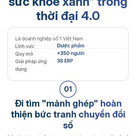
thời đại 4.0
Là doanh nghiệp số 1 Việt Nam
Dược phẩm
Lĩnh vực
+350 người
Quy mô
3S ERP
Giải pháp ứng
dụng
01
Đi tìm "mảnh ghép" hoàn
thiện bức tranh chuyển đổi
số
Để đảm bảo chuỗi giá trị xanh, bên cạnh các yếu tố về