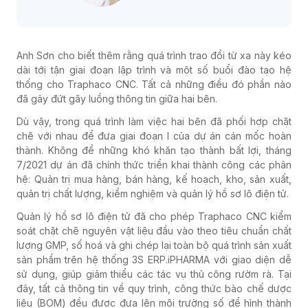
Anh Sơn cho biết thêm rằng quá trình trao đổi từ xa này kéo
dài tới tận giai đoạn lập trình và một số buổi đào tạo hệ
thống cho Traphaco CNC. Tất cả những điều đó phần nào
đã gây đứt gãy luồng thông tin giữa hai bên.
Dù vậy, trong quá trình làm việc hai bên đã phối hợp chặt
chẽ với nhau để đưa giai đoạn I của dự án cán mốc hoàn
thành. Không để những khó khăn tạo thành bất lợi, tháng
7/2021 dự án đã chính thức triển khai thành công các phân
hệ: Quản trị mua hàng, bán hàng, kế hoạch, kho, sản xuất,
quản trị chất lượng, kiểm nghiệm và quản lý hồ sơ lô điện tử.
Quản lý hồ sơ lô điện tử đã cho phép Traphaco CNC kiểm
soát chặt chẽ nguyên vật liệu đầu vào theo tiêu chuẩn chất
lượng GMP, số hoá và ghi chép lại toàn bộ quá trình sản xuất
sản phẩm trên hệ thống 3S ERP.iPHARMA với giao diện dễ
sử dụng, giúp giảm thiểu các tác vụ thủ công rườm rà. Tại
đây, tất cả thông tin về quy trình, công thức bào chế dược
liệu (BOM) đều được đưa lên môi trường số để hình thành