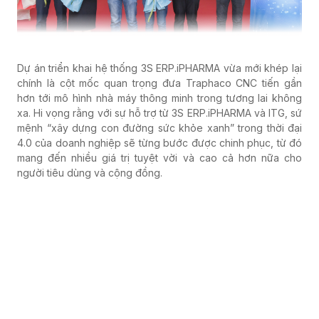
Dự án triển khai hệ thống 3S ERP.iPHARMA vừa mới khép lại
chính là cột mốc quan trọng đưa Traphaco CNC tiến gần
hơn tới mô hình nhà máy thông minh trong tương lai không
xa. Hi vọng rằng với sự hỗ trợ từ 3S ERP.iPHARMA và ITG, sứ
mệnh “xây dựng con đường sức khỏe xanh” trong thời đại
4.0 của doanh nghiệp sẽ từng bước được chinh phục, từ đó
mang đến nhiều giá trị tuyệt vời và cao cả hơn nữa cho
người tiêu dùng và cộng đồng.