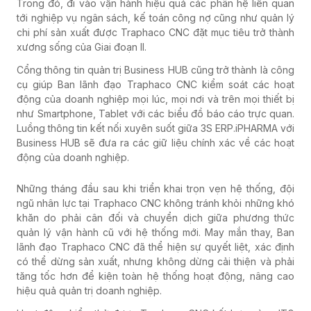
tới nghiệp vụ ngân sách, kế toán công nợ cũng như quản lý
chi phí sản xuất được Traphaco CNC đặt mục tiêu trở thành
xương sống của Giai đoạn II.
Cổng thông tin quản trị Business HUB cũng trở thành là công
cụ giúp Ban lãnh đạo Traphaco CNC kiểm soát các hoạt
động của doanh nghiệp mọi lúc, mọi nơi và trên mọi thiết bị
như Smartphone, Tablet với các biểu đồ báo cáo trực quan.
Luồng thông tin kết nối xuyên suốt giữa 3S ERP.iPHARMA với
Business HUB sẽ đưa ra các giữ liệu chính xác về các hoạt
động của doanh nghiệp.
Những tháng đầu sau khi triển khai trọn vẹn hệ thống, đội
ngũ nhân lực tại Traphaco CNC không tránh khỏi những khó
khăn do phải cân đối và chuyển dịch giữa phương thức
quản lý vận hành cũ với hệ thống mới. May mắn thay, Ban
lãnh đạo Traphaco CNC đã thể hiện sự quyết liệt, xác định
có thể dừng sản xuất, nhưng không dừng cải thiện và phải
tăng tốc hơn để kiện toàn hệ thống hoạt động, nâng cao
hiệu quả quản trị doanh nghiệp.
Hoạt động kiểm thử được Traphaco CNC kết hợp cùng ITG