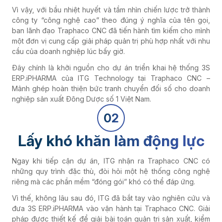
Vì vậy, với bầu nhiệt huyết và tầm nhìn chiến lược trở thành
công ty “công nghệ cao” theo đúng ý nghĩa của tên gọi,
ban lãnh đạo Traphaco CNC đã tiến hành tìm kiếm cho mình
một đơn vị cung cấp giải pháp quản trị phù hợp nhất với nhu
cầu của doanh nghiệp lúc bấy giờ.
Đây chính là khởi nguồn cho dự án triển khai hệ thống 3S
ERP.iPHARMA của ITG Technology tại Traphaco CNC –
Mảnh ghép hoàn thiện bức tranh chuyển đối số cho doanh
nghiệp sản xuất Đông Dược số 1 Việt Nam.
02
Lấy khó khăn làm động lực
Ngay khi tiếp cận dự án, ITG nhận ra Traphaco CNC có
những quy trình đặc thù, đòi hỏi một hệ thống công nghệ
riêng mà các phần mềm “đóng gói” khó có thể đáp ứng.
Vì thế, không lâu sau đó, ITG đã bắt tay vào nghiên cứu và
đưa 3S ERP.iPHARMA vào vận hành tại Traphaco CNC. Giải
pháp được thiết kế để giải bài toán quản trị sản xuất, kiểm