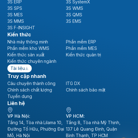
3S SPS
3S WMS
3S MES
3S QMS
3S MMS
3S EMS
3S F-INSIGHT
Kiến thức
Nhà máy thông minh
Phần mềm ERP
Phần mềm kho WMS
Phần mềm MES
Kiến thức sản xuất
Kiến thức quản trị
Kiến thức chuyên ngành
Tài liệu
Truy cập nhanh
Câu chuyện thành công
ITG DX
Chính sách chất lượng
Chính sách bảo mật
Tuyển dụng
Liên hệ
VP Hà Nội:
VP HCM:
Tầng 14, Tòa nhà Lilama 10,
Tầng 8, Tòa nhà Mỹ Thịnh,
Đường Tố Hữu, Phường Đại
137 Lê Quang Định, Quận
Mỗ, Hà Nội
Bình Thạnh, TP HCM