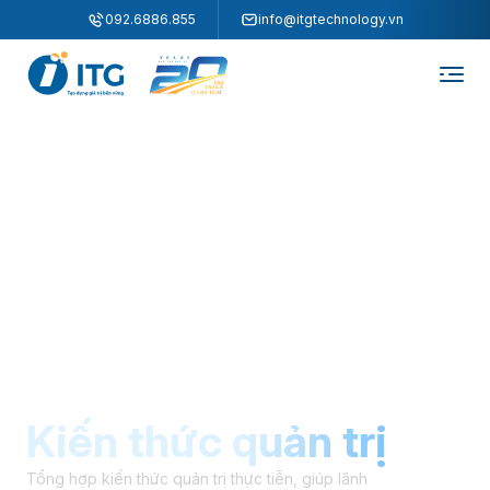
"
"
092.6886.855
info@itgtechnology.vn
Kiến thức quản trị
Tổng hợp kiến thức quản trị thực tiễn, giúp lãnh