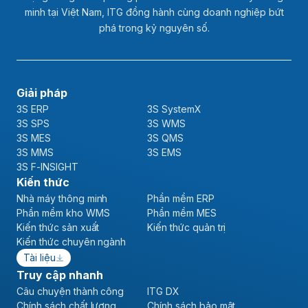
minh tại Việt Nam, ITG đồng hành cùng doanh nghiệp bứt
phá trong kỷ nguyên số.
Giải pháp
3S ERP
3S SystemX
3S SPS
3S WMS
3S MES
3S QMS
3S MMS
3S EMS
3S F-INSIGHT
Kiến thức
Nhà máy thông minh
Phần mềm ERP
Phần mềm kho WMS
Phần mềm MES
Kiến thức sản xuất
Kiến thức quản trị
Kiến thức chuyên ngành
Tài liệu
Truy cập nhanh
Câu chuyện thành công
ITG DX
Chính sách chất lượng
Chính sách bảo mật