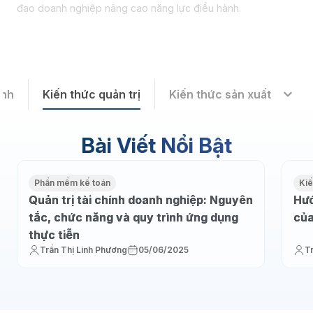
đạo doanh nghiệp nâng cao năng lực điều hành.
ành
Kiến thức quản trị
Kiến thức sản xuất
Bài Viết Nổi Bật
Phần mềm kế toán
Kiế
Quản trị tài chính doanh nghiệp: Nguyên
Hướ
tắc, chức năng và quy trình ứng dụng
của
thực tiễn
Trần Thị Linh Phương
05/06/2025
T