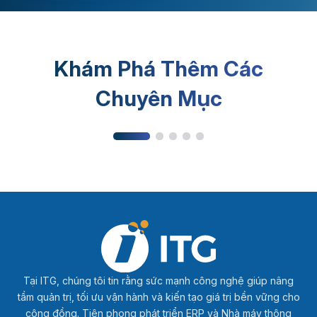
Khám Phá Thêm Các
Kiến thức sản xuất
Chuyên Mục
Tại ITG, chúng tôi tin rằng sức mạnh công nghệ giúp nâng
tầm quản trị, tối ưu vận hành và kiến tạo giá trị bền vững cho
cộng đồng. Tiên phong phát triển ERP và Nhà máy thông