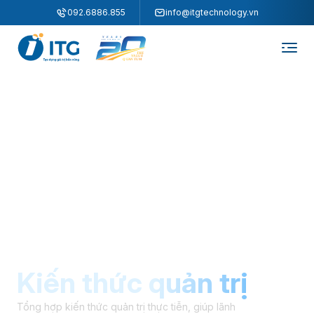
"
"
092.6886.855
info@itgtechnology.vn
Kiến thức quản trị
Tổng hợp kiến thức quản trị thực tiễn, giúp lãnh