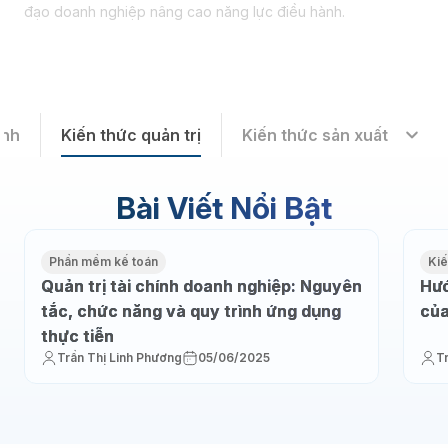
đạo doanh nghiệp nâng cao năng lực điều hành.
ành
Kiến thức quản trị
Kiến thức sản xuất
Bài Viết Nổi Bật
Phần mềm kế toán
Kiế
Quản trị tài chính doanh nghiệp: Nguyên
Hướ
tắc, chức năng và quy trình ứng dụng
của
thực tiễn
Trần Thị Linh Phương
05/06/2025
T