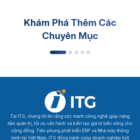
Khám Phá Thêm Các
Kiến thức sản xuất
Chuyên Mục
Tại ITG, chúng tôi tin rằng sức mạnh công nghệ giúp nâng
tầm quản trị, tối ưu vận hành và kiến tạo giá trị bền vững cho
cộng đồng. Tiên phong phát triển ERP và Nhà máy thông
minh tại Việt Nam, ITG đồng hành cùng doanh nghiệp bứt