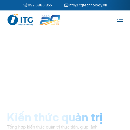
"
"
092.6886.855
info@itgtechnology.vn
Kiến thức quản trị
Tổng hợp kiến thức quản trị thực tiễn, giúp lãnh