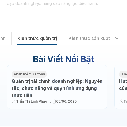
đạo doanh nghiệp nâng cao năng lực điều hành.
ành
Kiến thức quản trị
Kiến thức sản xuất
Bài Viết Nổi Bật
Phần mềm kế toán
Kiế
Quản trị tài chính doanh nghiệp: Nguyên
Hướ
tắc, chức năng và quy trình ứng dụng
của
thực tiễn
Trần Thị Linh Phương
05/06/2025
T