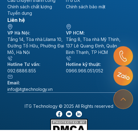
Câu chuyện thành công
ITG DX
Chính sách chất lượng
Chính sách bảo mật
Tuyển dụng
Liên hệ
VP Hà Nội:
VP HCM:
Tầng 14, Tòa nhà Lilama 10,
Tầng 8, Tòa nhà Mỹ Thịnh,
Đường Tố Hữu, Phường Đại
137 Lê Quang Định, Quận
Mỗ, Hà Nội
Bình Thạnh, TP HCM
Hotline Tư vấn:
Hotline kỹ thuật:
092.6886.855
0966.966.051/052
Email:
info@itgtechnology.vn
ITG Technology © 2025 All Rights reserved