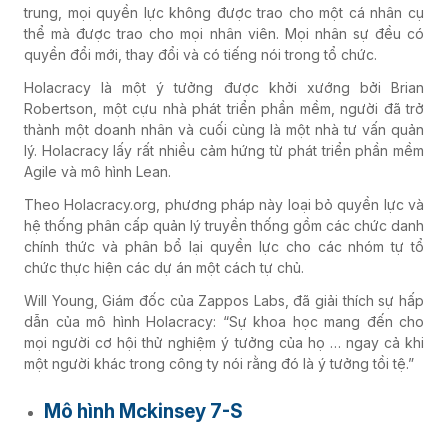
trung, mọi quyền lực không được trao cho một cá nhân cụ
thể mà được trao cho mọi nhân viên. Mọi nhân sự đều có
quyền đổi mới, thay đổi và có tiếng nói trong tổ chức.
Holacracy là một ý tưởng được khởi xướng bởi Brian
Robertson, một cựu nhà phát triển phần mềm, người đã trở
thành một doanh nhân và cuối cùng là một nhà tư vấn quản
lý. Holacracy lấy rất nhiều cảm hứng từ phát triển phần mềm
Agile và mô hình Lean.
Theo Holacracy.org, phương pháp này loại bỏ quyền lực và
hệ thống phân cấp quản lý truyền thống gồm các chức danh
chính thức và phân bổ lại quyền lực cho các nhóm tự tổ
chức thực hiện các dự án một cách tự chủ.
Will Young, Giám đốc của Zappos Labs, đã giải thích sự hấp
dẫn của mô hình Holacracy: “Sự khoa học mang đến cho
mọi người cơ hội thử nghiệm ý tưởng của họ … ngay cả khi
một người khác trong công ty nói rằng đó là ý tưởng tồi tệ.”
Mô hình Mckinsey 7-S