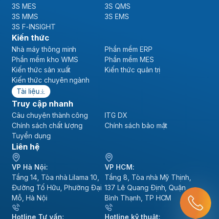
3S MES
3S QMS
3S MMS
3S EMS
3S F-INSIGHT
Kiến thức
Nhà máy thông minh
Phần mềm ERP
Phần mềm kho WMS
Phần mềm MES
Kiến thức sản xuất
Kiến thức quản trị
Kiến thức chuyên ngành
Tài liệu
Truy cập nhanh
Câu chuyện thành công
ITG DX
Chính sách chất lượng
Chính sách bảo mật
Tuyển dụng
Liên hệ
VP Hà Nội:
VP HCM:
Tầng 14, Tòa nhà Lilama 10,
Tầng 8, Tòa nhà Mỹ Thịnh,
Đường Tố Hữu, Phường Đại
137 Lê Quang Định, Quận
Mỗ, Hà Nội
Bình Thạnh, TP HCM
Hotline Tư vấn:
Hotline kỹ thuật: