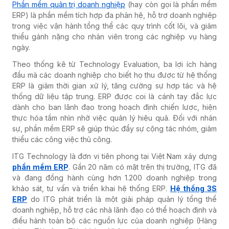
Phần mềm quản trị doanh nghiệp
(hay còn gọi là phần mềm
ERP) là phần mềm tích hợp đa phân hệ, hỗ trợ doanh nghiệp
trong việc vận hành tổng thể các quy trình cốt lõi, và giảm
thiểu gánh nặng cho nhân viên trong các nghiệp vụ hàng
ngày.
Theo thống kê từ Technology Evaluation, ba lợi ích hàng
đầu mà các doanh nghiệp cho biết họ thu được từ hệ thống
ERP
là giảm thời gian xử lý, tăng cường sự hợp tác và hệ
thống dữ liệu tập trung.
ERP được coi là cánh tay đắc lực
dành cho ban lãnh đạo trong hoạch định chiến lược, hiện
thực hóa tầm nhìn nhờ việc quản lý hiệu quả. Đối với nhân
sự, phần mềm ERP sẽ giúp thúc đẩy sự cộng tác nhóm, giảm
thiểu các công việc thủ công.
ITG Technology là đơn vị tiên phong tại Việt Nam xây dựng
phần mềm ERP
.
Gần 20 năm có mặt trên thị trường, ITG đã
và đang đồng hành cùng hơn 1.200 doanh nghiệp trong
khảo sát, tư vấn và triển khai hệ thống ERP.
Hệ thống 3S
ERP
do ITG phát triển là một giải pháp quản lý tổng thể
doanh nghiệp, hỗ trợ các nhà lãnh đạo có thể hoạch định và
điều hành toàn bộ các nguồn lực của doanh nghiệp (Hàng