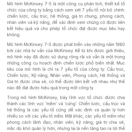
Mô hình McKinsey 7-S là một công cụ phân tích, thiết kế tổ
chức của công ty bằng cách xem xét 7 yếu tố nội bộ chính:
chiến lược, cấu trúc, hệ thống, giá trị chung, phong cách,
nhân viên và kỹ năng, để xác định xem chúng có được liên
kết hiệu quả và cho phép tổ chức đạt được mục tiêu hay
không.
Mô hình McKinsey 7-S được phát triển vào những năm 1980
bởi các nhà tư vấn của McKinsey. Kể từ khi được giới thiệu,
mô hình này đã được sử dụng rộng rãi và vẫn là một trong
những công cụ hoạch định chiến lược phổ biến nhất. Mục
tiêu của mô hình là chỉ ra 7 yếu tố của công ty: Cấu trúc,
Chiến lược, Kỹ năng, Nhân viên, Phong cách, Hệ thống và
Giá trị được chia sẻ, có thể được liên kết với nhau như thế
nào để đạt được hiệu quả trong một công ty.
Trong mô hình McKinsey, bảy lĩnh vực tổ chức được chia
thành các lĩnh vực ‘mềm’ và ‘cứng’. Chiến lược, cấu trúc và
hệ thống là các yếu tố cứng dễ xác định và quản lý hơn
nhiều so với các yếu tố mềm. Mặt khác, các yếu tố mềm như
phong cách lãnh đạo, nhân viên, kỹ năng, giá trị chia sẻ,
mặc dù khó quản lý hơn, nhưng lại là nền tảng tạo ra lợi thế