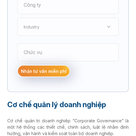
Industry
Điện tử
Nhận tư vấn miễn phí
Cơ khí chế tạo
Cơ chế quản lý doanh nghiệp
Bao bì - In ấn
Cơ chế quản trị doanh nghiệp “Corporate Governance” là
Đúc nhựa
một hệ thống các thiết chế, chính sách, luật lệ nhằm định
hướng, vận hành và kiểm soát toàn bộ doanh nghiệp.