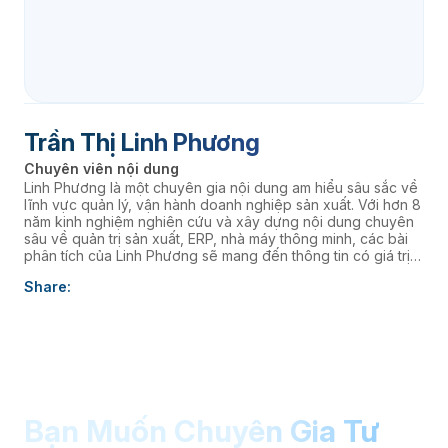
Trần Thị Linh Phương
Chuyên viên nội dung
Linh Phương là một chuyên gia nội dung am hiểu sâu sắc về
lĩnh vực quản lý, vận hành doanh nghiệp sản xuất. Với hơn 8
năm kinh nghiệm nghiên cứu và xây dựng nội dung chuyên
sâu về quản trị sản xuất, ERP, nhà máy thông minh, các bài
phân tích của Linh Phương sẽ mang đến thông tin có giá trị
thực tiễn, giúp doanh nghiệp nâng cao năng lực quản trị và
Share:
thúc đẩy chuyển đổi số. âaaa
Bạn Muốn Chuyên Gia Tư