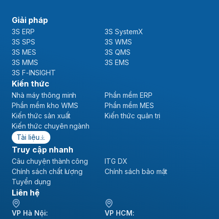
Giải pháp
3S ERP
3S SystemX
3S SPS
3S WMS
3S MES
3S QMS
3S MMS
3S EMS
3S F-INSIGHT
Kiến thức
Nhà máy thông minh
Phần mềm ERP
Phần mềm kho WMS
Phần mềm MES
Kiến thức sản xuất
Kiến thức quản trị
Kiến thức chuyên ngành
Tài liệu
Truy cập nhanh
Câu chuyện thành công
ITG DX
Chính sách chất lượng
Chính sách bảo mật
Tuyển dụng
Liên hệ
VP Hà Nội:
VP HCM: