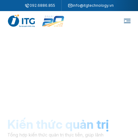
"
"
092.6886.855
info@itgtechnology.vn
Kiến thức quản trị
Tổng hợp kiến thức quản trị thực tiễn, giúp lãnh