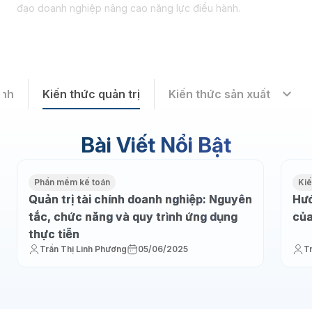
đạo doanh nghiệp nâng cao năng lực điều hành.
ành
Kiến thức quản trị
Kiến thức sản xuất
Bài Viết Nổi Bật
Phần mềm kế toán
Kiế
Quản trị tài chính doanh nghiệp: Nguyên
Hướ
tắc, chức năng và quy trình ứng dụng
của
thực tiễn
Trần Thị Linh Phương
05/06/2025
T