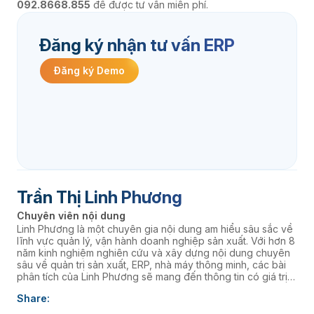
092.8668.855
để được tư vấn miễn phí.
Đăng ký nhận tư vấn ERP
Đăng ký Demo
Trần Thị Linh Phương
Chuyên viên nội dung
Linh Phương là một chuyên gia nội dung am hiểu sâu sắc về
lĩnh vực quản lý, vận hành doanh nghiệp sản xuất. Với hơn 8
năm kinh nghiệm nghiên cứu và xây dựng nội dung chuyên
sâu về quản trị sản xuất, ERP, nhà máy thông minh, các bài
phân tích của Linh Phương sẽ mang đến thông tin có giá trị
thực tiễn, giúp doanh nghiệp nâng cao năng lực quản trị và
Share:
thúc đẩy chuyển đổi số. âaaa