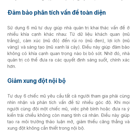
Đảm bảo phân tích vấn đề toàn diện
Sử dụng 6 mũ tư duy giúp nhà quản trị khai thác vấn đề ở
nhiều khía cạnh khác nhau: Từ dữ liệu khách quan (mũ
trắng), cảm xúc (mũ đỏ) đến rủi ro (mũ đen), lợi ích (mũ
vàng) và sáng tạo (mũ xanh lá cây). Điều này giúp đảm bảo
không có khía cạnh quan trọng nào bị bỏ sót. Nhờ đó, nhà
quản trị có thể đưa ra các quyết định sáng suốt, chính xác
hơn.
Giảm xung đột nội bộ
Tư duy 6 chiếc mũ yêu cầu tất cả người tham gia phải cùng
nhìn nhận và phân tích vấn đề từ nhiều góc độ. Khi mọi
người cùng đội một chiếc mũ, việc phê bình hoặc đưa ra ý
kiến trái chiều không còn mang tính cá nhân. Điều này giúp
tạo ra môi trường thảo luận mở, giảm thiểu căng thẳng và
xung đột không cần thiết trong nội bộ.