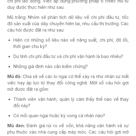
chi phí lao động. Việc áp dụng phương pháp 6 chiếc mũ tư
duy được thực hiện như sau:
Mũ trắng: Nhóm sẽ phân tích dữ liệu về chi phí đầu tư, tốc
độ sản xuất của dây chuyền hiện tại, nhu cầu thị trường. Các
câu hỏi được đặt ra như sau:
Hiện có những số liệu nào về năng suất, chi phí, độ lỗi,
thời gian chu kỳ?
Dự tính chi phí đầu tư và chi phí vận hành là bao nhiêu?
Những giả định nào cần kiểm chứng?
Mũ đỏ:
Chia sẻ về các lo ngại có thể xảy ra như nhân sự mất
việc hay áp lực từ thay đổi công nghệ. Một số câu hỏi gợi
mở được đặt ra gồm:
Thành viên vận hành, quản lý cảm thấy thế nào về thay
đổi này?
Có mối quan ngại hoặc kỳ vọng cá nhân nào?
Mũ đen:
Đánh giá rủi ro về vốn, khả năng vận hành và sự
phụ thuộc vào nhà cung cấp máy móc. Các câu hỏi gợi mở