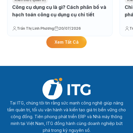
Công cụ dụng cụ là gì? Cách phân bổ và
Chi
hạch toán công cụ dụng cụ chi tiết
phá
Trần Thị Linh Phương
20/07/2026
T
Xem Tất Cả
Tại ITG, chúng tôi tin rằng sức mạnh công nghệ giúp nâng
tầm quản trị, tối ưu vận hành và kiến tạo giá trị bền vững cho
cộng đồng. Tiên phong phát triển ERP và Nhà máy thông
minh tại Việt Nam, ITG đồng hành cùng doanh nghiệp bứt
phá trong kỷ nguyên số.