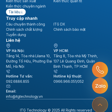
Kiến thức sản xuất
Kiến thức quản trị
Kiến thức chuyên ngành
Tài liệu
Truy cập nhanh
Câu chuyện thành công
ITG DX
Chính sách chất lượng
Chính sách bảo mật
Tuyển dụng
Liên hệ
VP Hà Nội:
VP HCM:
Tầng 14, Tòa nhà Lilama 10,
Tầng 8, Tòa nhà Mỹ Thịnh,
Đường Tố Hữu, Phường Đại
137 Lê Quang Định, Quận
Mỗ, Hà Nội
Bình Thạnh, TP HCM
Hotline Tư vấn:
Hotline kỹ thuật:
092.6886.855
0966.966.051/052
Email:
info@itgtechnology.vn
ITG Technology © 2025 All Rights reserved