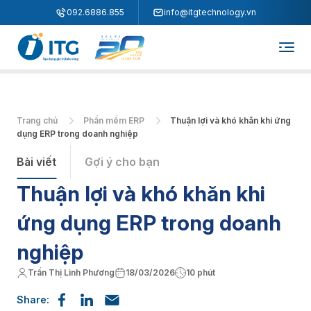
"
"
092.6886.855
info@itgtechnology.vn
Trang chủ
Phần mềm ERP
Thuận lợi và khó khăn khi ứng
dụng ERP trong doanh nghiệp
Bài viết
Gợi ý cho bạn
Thuận lợi và khó khăn khi
ứng dụng ERP trong doanh
nghiệp
Trần Thị Linh Phương
18/03/2026
10 phút
Share: