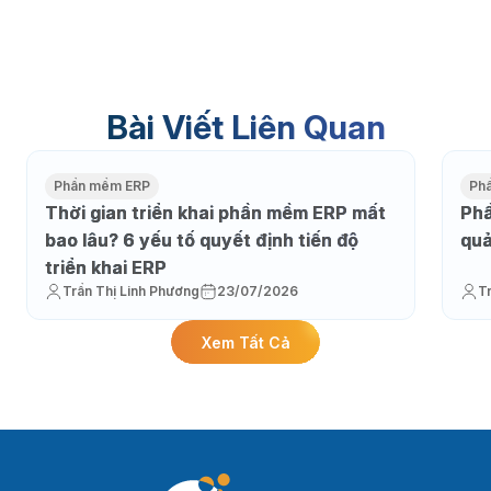
Bài Viết Liên Quan
Phần mềm ERP
Ph
Thời gian triển khai phần mềm ERP mất
Phầ
bao lâu? 6 yếu tố quyết định tiến độ
quả
triển khai ERP
Trần Thị Linh Phương
23/07/2026
T
Xem Tất Cả