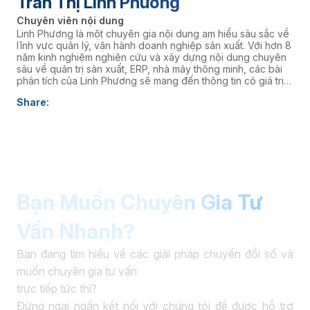
Trần Thị Linh Phương
Chuyên viên nội dung
Linh Phương là một chuyên gia nội dung am hiểu sâu sắc về
lĩnh vực quản lý, vận hành doanh nghiệp sản xuất. Với hơn 8
năm kinh nghiệm nghiên cứu và xây dựng nội dung chuyên
sâu về quản trị sản xuất, ERP, nhà máy thông minh, các bài
phân tích của Linh Phương sẽ mang đến thông tin có giá trị
thực tiễn, giúp doanh nghiệp nâng cao năng lực quản trị và
Share:
thúc đẩy chuyển đổi số. âaaa
Bạn Muốn Chuyên Gia Tư
Vấn Nhanh?
Bạn đang tìm hiểu về các giải pháp chuyển đổi số và
muốn chuyên gia tư vấn
trực tiếp tức thì?
Đừng ngại ngần kết nối với chúng tôi để được hỗ trợ