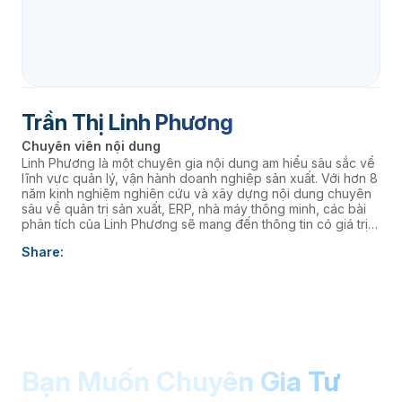
Trần Thị Linh Phương
Chuyên viên nội dung
Linh Phương là một chuyên gia nội dung am hiểu sâu sắc về
lĩnh vực quản lý, vận hành doanh nghiệp sản xuất. Với hơn 8
năm kinh nghiệm nghiên cứu và xây dựng nội dung chuyên
sâu về quản trị sản xuất, ERP, nhà máy thông minh, các bài
phân tích của Linh Phương sẽ mang đến thông tin có giá trị
thực tiễn, giúp doanh nghiệp nâng cao năng lực quản trị và
Share:
thúc đẩy chuyển đổi số. âaaa
Bạn Muốn Chuyên Gia Tư