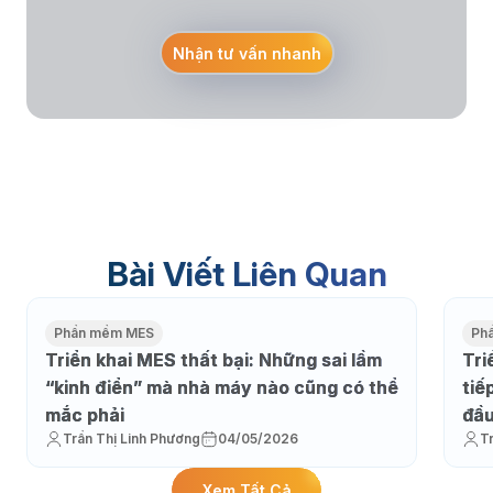
Nhận tư vấn nhanh
Bài Viết Liên Quan
Phần mềm MES
Ph
Triển khai MES thất bại: Những sai lầm
Tri
“kinh điển” mà nhà máy nào cũng có thể
tiế
mắc phải
đầu
Trần Thị Linh Phương
04/05/2026
T
Xem Tất Cả