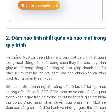
Nhận tư vấn miễn phí
Cơ khí chế tạo
Bao bì - In ấn
2. Đảm bảo tính nhất quán và bảo mật trong
quy trình
Đúc nhựa
Hệ thống MES cải thiện khả năng bảo mật và tính nhất quán
trong hoạt động sản xuất bằng cách thay thế các quy trình
Dược phẩm
giấy tờ thủ công bằng hệ thống số hóa, giúp doanh nghiệp
giảm rủi ro thất lạc hồ sơ, đảm bảo tính chính xác và minh
bạch trong quản lý sản xuất.
Phân phối - Bán lẻ
Bên cạnh đó, doanh nghiệp cũng có thể lưu trữ tài liệu như:
Hướng dẫn sản xuất, SOP, BOM, phả hệ và các dữ liệu quan
trọng khác ngay trên hệ thống để rút ngắn thời gian tìm kiếm
F&B
thủ công. Chức năng phân quyền của phần mềm MES sẽ
đảm bảo rằng chỉ nhà điều hành và những người thực thi sản