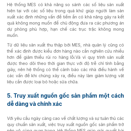
Hệ thống MES có khả năng so sánh các số liệu sản xuất
hiện tại với các số liệu trong quá khứ giúp người làm sản
xuất xác định những vấn đề tiềm ẩn có khả năng gây ra kết
quả không mong muốn để chủ động đưa ra các phương án
dự phòng phù hợp, hạn chế các trục trặc không mong
muốn.
Từ dữ liệu sản xuất thu thập bởi MES, nhà quản lý cũng có
thể
xác định được kiểu đơn hàng nào cần nghiên cứu nhiều
hơn để giảm thiểu rủi ro hàng lỗi.
Và vì quy trình sản xuất
được theo dõi theo thời gian thực với độ trễ chỉ tính bằng
giây, nên hệ thống có thể cảnh báo các nhà điều hành về
các vấn đề khi chúng xảy ra, điều này làm giảm lượng vật
liệu cần được loại bỏ hoặc sửa chữa.
5. Truy xuất nguồn gốc sản phẩm một cách
dễ dàng và chính xác
Với yêu cầu ngày càng cao về chất lượng và sự tuân thủ các
quy chuẩn sản xuất, việc truy xuất nguồn gốc sản phẩm trở
nên vô cùng quan trọng. Hệ thống MES giúp giải quyết bài