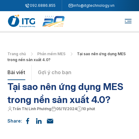
"
"
092.6886.855
info@itgtechnology.vn
Trang chủ
Phần mềm MES
Tại sao nên ứng dụng MES
trong nền sản xuất 4.0?
Bài viết
Gợi ý cho bạn
Tại sao nên ứng dụng MES
trong nền sản xuất 4.0?
Trần Thị Linh Phương
05/11/2024
10 phút
Share: