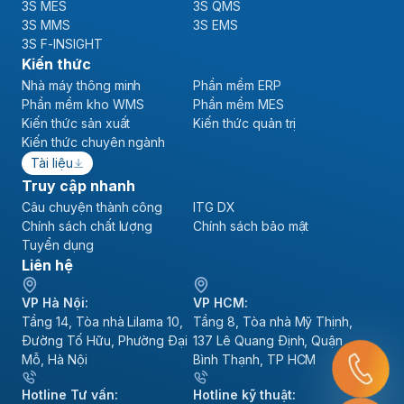
3S MES
3S QMS
3S MMS
3S EMS
3S F-INSIGHT
Kiến thức
Nhà máy thông minh
Phần mềm ERP
Phần mềm kho WMS
Phần mềm MES
Kiến thức sản xuất
Kiến thức quản trị
Kiến thức chuyên ngành
Tài liệu
Truy cập nhanh
Câu chuyện thành công
ITG DX
Chính sách chất lượng
Chính sách bảo mật
Tuyển dụng
Liên hệ
VP Hà Nội:
VP HCM:
Tầng 14, Tòa nhà Lilama 10,
Tầng 8, Tòa nhà Mỹ Thịnh,
Đường Tố Hữu, Phường Đại
137 Lê Quang Định, Quận
Mỗ, Hà Nội
Bình Thạnh, TP HCM
Hotline Tư vấn:
Hotline kỹ thuật: