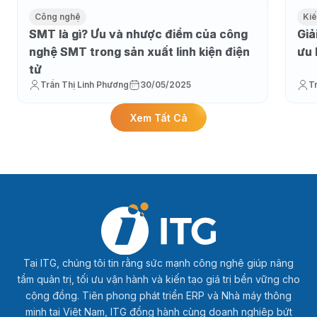
Công nghệ
Kiế
SMT là gì? Ưu và nhược điểm của công
Giả
nghệ SMT trong sản xuất linh kiện điện
ưu 
tử
Trần Thị Linh Phương
30/05/2025
T
Xem Tất Cả
Tại ITG, chúng tôi tin rằng sức mạnh công nghệ giúp nâng
tầm quản trị, tối ưu vận hành và kiến tạo giá trị bền vững cho
cộng đồng. Tiên phong phát triển ERP và Nhà máy thông
minh tại Việt Nam, ITG đồng hành cùng doanh nghiệp bứt