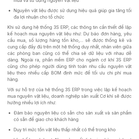
mua và sử dụng nguyên vật liệu
Nguyên vật liệu được sử dụng hiệu quả giúp gia tăng tối
đa lợi nhuận cho tổ chức
Khi sử dụng
hệ thống 3S ERP
, các thông tin cần thiết để lập
kế hoạch mua nguyên vật liệu như: Dự báo đơn hàng, yêu
cầu mua, số lượng hàng tồn kho,… sẽ được thống kê và
cung cấp đầy đủ trên một hệ thống duy nhất, nhân viên giữa
các phòng ban cũng có thể chia sẻ dữ liệu với nhau dễ
dàng. Ngoài ra, phần mềm ERP cho ngành cơ khí 3S ERP
cũng cho phép người dùng tính toán nhu cầu nguyên vật
liệu theo nhiều cấp BOM định mức để tối ưu chi phí mua
hàng.
Với sự hỗ trợ của hệ thống 3S ERP trong việc lập kế hoạch
mua nguyên vật liệu, doanh nghiệp sản xuất Cơ khí sẽ được
hưởng nhiều lợi ích như:
Đảm bảo nguyên liệu có sẵn cho sản xuất và sản phẩm
có sẵn để giao cho khách hàng
Duy trì mức tồn vật liệu thấp nhất có thể trong kho