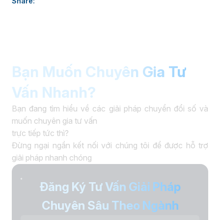
Share:
thúc đẩy chuyển đổi số. âaaa
Bạn Muốn Chuyên Gia Tư
Vấn Nhanh?
Bạn đang tìm hiểu về các giải pháp chuyển đổi số và
muốn chuyên gia tư vấn
trực tiếp tức thì?
Đừng ngại ngần kết nối với chúng tôi để được hỗ trợ
giải pháp nhanh chóng
Đăng Ký Tư Vấn Giải Pháp
Chuyên Sâu Theo Ngành