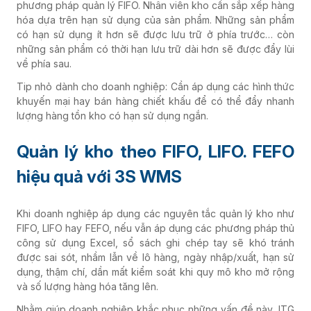
phương pháp quản lý FIFO. Nhân viên kho cần
sắp xếp hàng
hóa dựa trên hạn sử dụng của sản phẩm. Những sản phẩm
có hạn sử dụng ít hơn sẽ được lưu trữ ở phía trước… còn
những sản phẩm có thời hạn lưu trữ dài hơn sẽ được đẩy lùi
về phía sau.
Tip nhỏ dành cho doanh nghiệp: Cần áp dụng các hình thức
khuyến mại hay bán hàng chiết khấu để có thể đẩy nhanh
lượng hàng tồn kho có hạn sử dụng ngắn.
Quản lý kho theo FIFO, LIFO. FEFO
hiệu quả với 3S WMS
Khi doanh nghiệp áp dụng các nguyên tắc quản lý kho như
FIFO, LIFO hay FEFO, nếu vẫn áp dụng các phương pháp thủ
công sử dụng Excel, sổ sách ghi chép tay sẽ khó tránh
được sai sót, nhầm lẫn về lô hàng, ngày nhập/xuất, hạn sử
dụng, thậm chí, dần mất kiểm soát khi quy mô kho mở rộng
và số lượng hàng hóa tăng lên.
Nhằm giúp doanh nghiệp khắc phục những vấn đề này, ITG