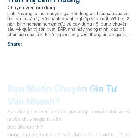
Chuyên viên nội dung
Linh Phương là một chuyên gia nội dung am hiểu sâu sắc về
lĩnh vực quản lý, vận hành doanh nghiệp sản xuất. Với hơn 8
năm kinh nghiệm nghiên cứu và xây dựng nội dung chuyên
sâu về quản trị sản xuất, ERP, nhà máy thông minh, các bài
phân tích của Linh Phương sẽ mang đến thông tin có giá trị
thực tiễn, giúp doanh nghiệp nâng cao năng lực quản trị và
Share:
thúc đẩy chuyển đổi số. âaaa
Bạn Muốn Chuyên Gia Tư
Vấn Nhanh?
Bạn đang tìm hiểu về các giải pháp chuyển đổi số và
muốn chuyên gia tư vấn
trực tiếp tức thì?
Đừng ngại ngần kết nối với chúng tôi để được hỗ trợ