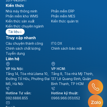
3S F-INSIGHT
Kiến thức
Nhà máy thông minh
Phần mềm ERP
Phần mềm kho WMS
Phần mềm MES
Kiến thức sản xuất
Kiến thức quản trị
Kiến thức chuyên ngành
Tài liệu
Truy cập nhanh
Câu chuyện thành công
ITG DX
Chính sách chất lượng
Chính sách bảo mật
Tuyển dụng
Liên hệ
VP Hà Nội:
VP HCM:
Tầng 14, Tòa nhà Lilama 10,
Tầng 8, Tòa nhà Mỹ Thịnh,
Đường Tố Hữu, Phường Đại
137 Lê Quang Định, Quận
Mỗ, Hà Nội
Bình Thạnh, TP HCM
Hotline Tư vấn:
Hotline kỹ thuật:
092.6886.855
0966.966.051/052