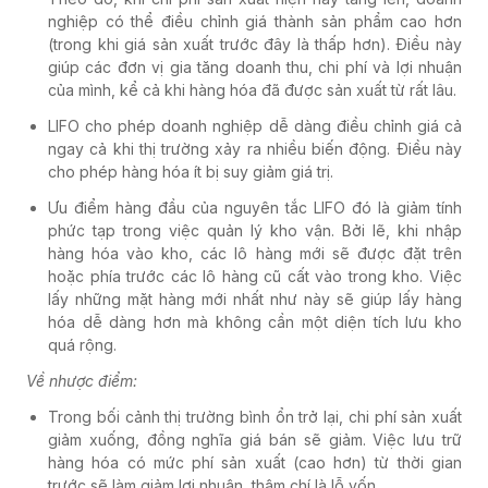
nghiệp có thể điều chỉnh giá thành sản phẩm cao hơn
(trong khi giá sản xuất trước đây là thấp hơn). Điều này
giúp các đơn vị gia tăng doanh thu, chi phí và lợi nhuận
của mình, kể cả khi hàng hóa đã được sản xuất từ rất lâu.
LIFO cho phép doanh nghiệp dễ dàng điều chỉnh giá cả
ngay cả khi thị trường xảy ra nhiều biến động. Điều này
cho phép hàng hóa ít bị suy giảm giá trị.
Ưu điểm hàng đầu của nguyên tắc LIFO đó là giảm tính
phức tạp trong việc quản lý kho vận. Bởi lẽ, khi nhập
hàng hóa vào kho, các lô hàng mới sẽ được đặt trên
hoặc phía trước các lô hàng cũ cất vào trong kho. Việc
lấy những mặt hàng mới nhất như này sẽ giúp lấy hàng
hóa dễ dàng hơn mà không cần một diện tích lưu kho
quá rộng.
Về nhược điểm:
Trong bối cảnh thị trường bình ổn trở lại, chi phí sản xuất
giảm xuống, đồng nghĩa giá bán sẽ giảm. Việc lưu trữ
hàng hóa có mức phí sản xuất (cao hơn) từ thời gian
trước sẽ làm giảm lợi nhuận, thậm chí là lỗ vốn.