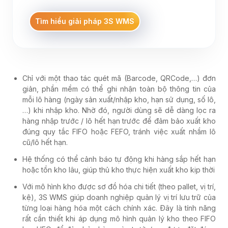
Tìm hiểu giải pháp 3S WMS
Chỉ với một thao tác quét mã (Barcode, QRCode,…) đơn
giản, phần mềm có thể ghi nhận toàn bộ thông tin của
mỗi lô hàng (ngày sản xuất/nhập kho, hạn sử dụng, số lô,
…) khi nhập kho. Nhờ đó, người dùng sẽ dễ dàng lọc ra
hàng nhập trước / lô hết hạn trước để đảm bảo xuất kho
đúng quy tắc FIFO hoặc FEFO, tránh việc xuất nhầm lô
cũ/lô hết hạn.
Hệ thống có thể cảnh báo tự động khi hàng sắp hết hạn
hoặc tồn kho lâu, giúp thủ kho thực hiện xuất kho kịp thời
Với mô hình kho được sơ đồ hóa chi tiết (theo pallet, vị trí,
kệ), 3S WMS giúp doanh nghiệp quản lý vị trí lưu trữ của
từng loại hàng hóa một cách chính xác. Đây là tính năng
rất cần thiết khi áp dụng mô hình quản lý kho theo FIFO