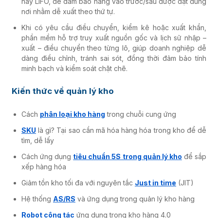
hay LIFO, để đảm bảo hàng vào trước/sau được đặt đúng
nơi nhằm dễ xuất theo thứ tự.
Khi có yêu cầu điều chuyển, kiểm kê hoặc xuất khẩn,
phần mềm hỗ trợ truy xuất nguồn gốc và lịch sử nhập –
xuất – điều chuyển theo từng lô, giúp doanh nghiệp dễ
dàng điều chỉnh, tránh sai sót, đồng thời đảm bảo tính
minh bạch và kiểm soát chặt chẽ.
Kiến thức về quản lý kho
Cách
phân loại kho hàng
trong chuỗi cung ứng
SKU
là gì? Tại sao cần mã hóa hàng hóa trong kho để dễ
tìm, dễ lấy
Cách ứng dụng
tiêu chuẩn 5S trong quản lý kho
để sắp
xếp hàng hóa
Giảm tồn kho tối đa với nguyên tắc
Just in time
(JIT)
Hệ thống
AS/RS
và ứng dụng trong quản lý kho hàng
Robot cộng tác
ứng dụng trong kho hàng 4.0