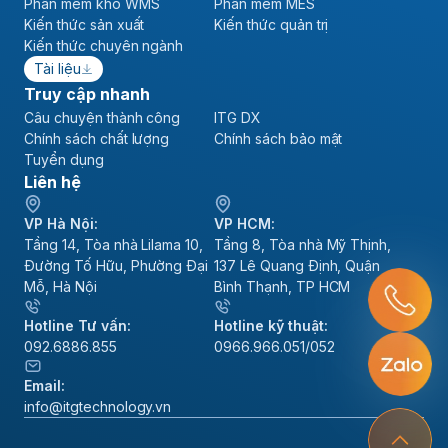
Phần mềm kho WMS
Phần mềm MES
Kiến thức sản xuất
Kiến thức quản trị
Kiến thức chuyên ngành
Tài liệu
Truy cập nhanh
Câu chuyện thành công
ITG DX
Chính sách chất lượng
Chính sách bảo mật
Tuyển dụng
Liên hệ
VP Hà Nội:
VP HCM:
Tầng 14, Tòa nhà Lilama 10,
Tầng 8, Tòa nhà Mỹ Thịnh,
Đường Tố Hữu, Phường Đại
137 Lê Quang Định, Quận
Mỗ, Hà Nội
Bình Thạnh, TP HCM
Hotline Tư vấn:
Hotline kỹ thuật:
092.6886.855
0966.966.051/052
Email:
info@itgtechnology.vn