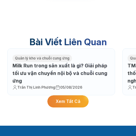
Bài Viết Liên Quan
Quản lý kho và chuỗi cung ứng
Quả
Milk Run trong sản xuất là gì? Giải pháp
TMS
tối ưu vận chuyển nội bộ và chuỗi cung
thố
ứng
ngh
Trần Thị Linh Phương
05/08/2026
T
Xem Tất Cả