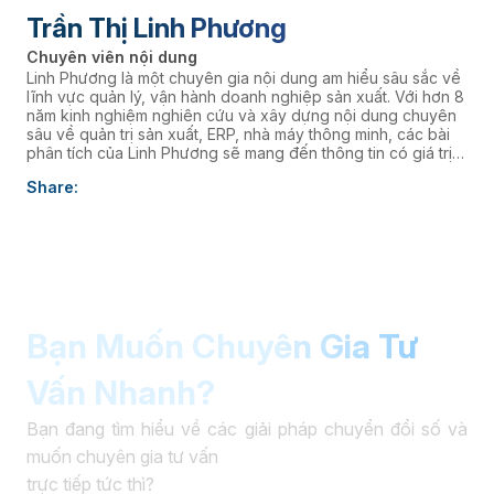
Trần Thị Linh Phương
Chuyên viên nội dung
Linh Phương là một chuyên gia nội dung am hiểu sâu sắc về
lĩnh vực quản lý, vận hành doanh nghiệp sản xuất. Với hơn 8
năm kinh nghiệm nghiên cứu và xây dựng nội dung chuyên
sâu về quản trị sản xuất, ERP, nhà máy thông minh, các bài
phân tích của Linh Phương sẽ mang đến thông tin có giá trị
thực tiễn, giúp doanh nghiệp nâng cao năng lực quản trị và
Share:
thúc đẩy chuyển đổi số. âaaa
Bạn Muốn Chuyên Gia Tư
Vấn Nhanh?
Bạn đang tìm hiểu về các giải pháp chuyển đổi số và
muốn chuyên gia tư vấn
trực tiếp tức thì?