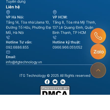
Tuyển dụng
Liên hệ
VP Hà Nội:
VP HCM:
Tầng 14, Tòa nhà Lilama 10,
Tầng 8, Tòa nhà Mỹ Thịnh,
Đường Tố Hữu, Phường Đại
137 Lê Quang Định, Quận
Mỗ, Hà Nội
Bình Thạnh, TP HCM
Hotline Tư vấn:
Hotline kỹ thuật:
092.6886.855
0966.966.051/052
Email:
info@itgtechnology.vn
ITG Technology © 2025 All Rights reserved