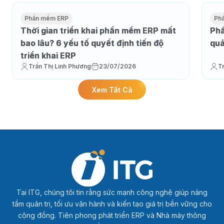
Phần mềm ERP
Ph
Thời gian triển khai phần mềm ERP mất
Phầ
bao lâu? 6 yếu tố quyết định tiến độ
quả
triển khai ERP
Trần Thị Linh Phương
23/07/2026
T
Xem Tất Cả
Tại ITG, chúng tôi tin rằng sức mạnh công nghệ giúp nâng
tầm quản trị, tối ưu vận hành và kiến tạo giá trị bền vững cho
cộng đồng. Tiên phong phát triển ERP và Nhà máy thông