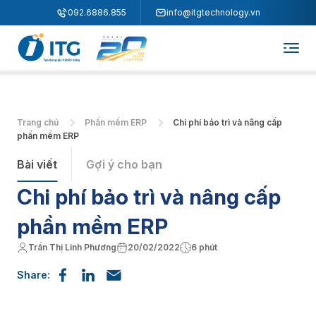
"
"
092.6886.855
info@itgtechnology.vn
Trang chủ
Phần mềm ERP
Chi phí bảo trì và nâng cấp
phần mềm ERP
Bài viết
Gợi ý cho bạn
Chi phí bảo trì và nâng cấp
phần mềm ERP
Trần Thị Linh Phương
20/02/2022
6 phút
Share: