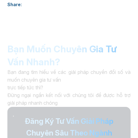
thực tiễn, giúp doanh nghiệp nâng cao năng lực quản trị và
Share:
thúc đẩy chuyển đổi số. âaaa
Bạn Muốn Chuyên Gia Tư
Vấn Nhanh?
Bạn đang tìm hiểu về các giải pháp chuyển đổi số và
muốn chuyên gia tư vấn
trực tiếp tức thì?
Đừng ngại ngần kết nối với chúng tôi để được hỗ trợ
giải pháp nhanh chóng
Đăng Ký Tư Vấn Giải Pháp
Chuyên Sâu Theo Ngành