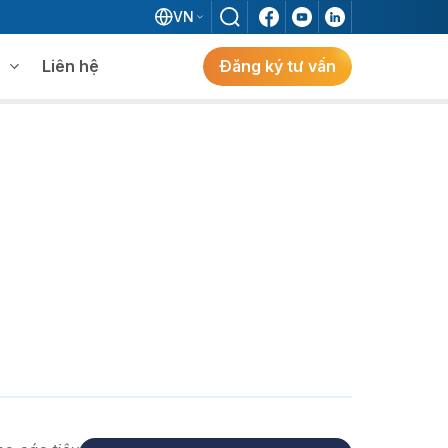
VN
Liên hệ
Đăng ký tư vấn
mềm WMS
Khám phá giải pháp
 MES không khi đã có ERP?
ẻ
ng
Khám Phá Giải Pháp
Giải Pháp ERP Chuẩn Nhật Cho Doanh
Nghiệp FDI Kiến Tạo Nhà Máy Thông
Minh, Tối Ưu Vận Hành, Bứt Phá Hiệu Suất
Tại Việt Nam.