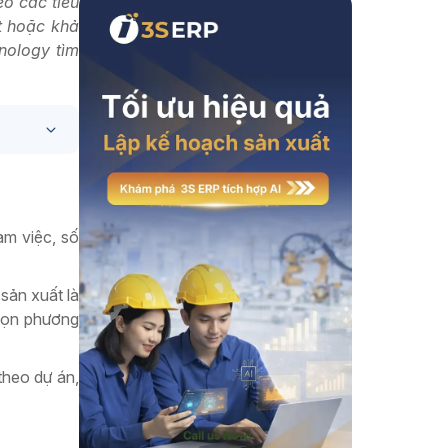
o các tiêu
t hoặc khả
Xem thêm
nology tìm
àm việc, số
sản xuất là
họn phương
theo dự án,