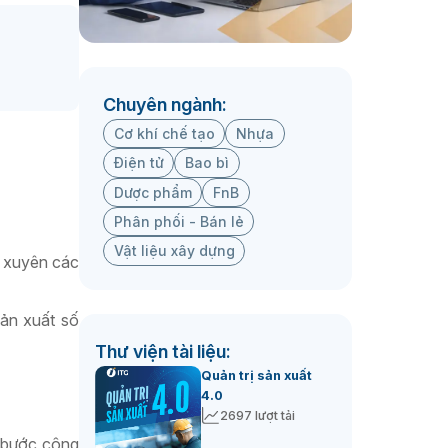
Chuyên ngành:
Cơ khí chế tạo
Nhựa
Điện tử
Bao bì
Dược phẩm
FnB
Phân phối - Bán lẻ
Vật liệu xây dựng
g xuyên các
sản xuất số
Thư viện tài liệu:
Quản trị sản xuất
4.0
2697 lượt tải
t bước công