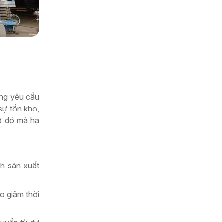
ững yêu cầu
 sự tồn kho,
hờ đó mà hạ
nh sản xuất
o giảm thời