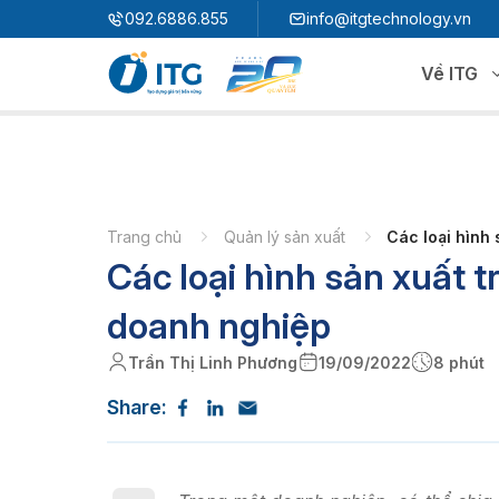
"
"
092.6886.855
info@itgtechnology.vn
Về ITG
Hệ sinh thái
N
3S ERP
Giải pháp quản trị hoạch định nguồn lực
Trang chủ
Quản lý sản xuất
Các loại hình
Các loại hình sản xuất t
3S i​FACTORY
P
Giải pháp nhà máy thông minh
3S WMS
3S MES
doanh nghiệp
P
3S SPS
3S QMS
Trần Thị Linh Phương
19/09/2022
8 phút
3S MMS
3S EMS
Share:
P
3S F-INSIGHT
3S SystemX - Cloud Edition​