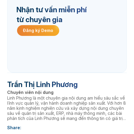
Nhận tư vấn miễn phí
từ chuyên gia
Đăng ký Demo
Trần Thị Linh Phương
Chuyên viên nội dung
Linh Phương là một chuyên gia nội dung am hiểu sâu sắc về
lĩnh vực quản lý, vận hành doanh nghiệp sản xuất. Với hơn 8
năm kinh nghiệm nghiên cứu và xây dựng nội dung chuyên
sâu về quản trị sản xuất, ERP, nhà máy thông minh, các bài
phân tích của Linh Phương sẽ mang đến thông tin có giá trị
thực tiễn, giúp doanh nghiệp nâng cao năng lực quản trị và
Share:
thúc đẩy chuyển đổi số. âaaa