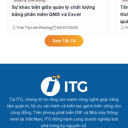
Quản lý chất lượng
Quả
Sự khác biệt giữa quản lý chất lượng
Tổn
bằng phần mềm QMS và Excel
thư
qu
Trần Thị Linh Phương
30/07/2026
T
Xem Tất Cả
Tại ITG, chúng tôi tin rằng sức mạnh công nghệ giúp nâng
tầm quản trị, tối ưu vận hành và kiến tạo giá trị bền vững cho
cộng đồng. Tiên phong phát triển ERP và Nhà máy thông
minh tại Việt Nam, ITG đồng hành cùng doanh nghiệp bứt
phá trong kỷ nguyên số.