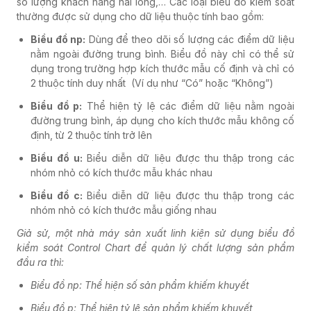
số lượng khách hàng hài lòng,… Các loại biểu đồ kiểm soát
thường được sử dụng cho dữ liệu thuộc tính bao gồm:
Biều đồ np:
Dùng để theo dõi số lượng các điểm dữ liệu
nằm ngoài đường trung bình. Biểu đồ này chỉ có thể sử
dụng trong trường hợp kích thước mẫu cố định và chỉ có
2 thuộc tính duy nhất (Ví dụ như “Có” hoặc “Không”)
Biểu đồ p:
Thể hiện tỷ lệ các điểm dữ liệu nằm ngoài
đường trung bình, áp dụng cho kích thước mẫu không cố
định, từ 2 thuộc tính trở lên
Biều đồ u:
Biểu diễn dữ liệu được thu thập trong các
nhóm nhỏ có kích thước mẫu khác nhau
Biểu đồ c:
Biểu diễn dữ liệu được thu thập trong các
nhóm nhỏ có kích thước mẫu giống nhau
Giả sử, một nhà máy sản xuất linh kiện sử dụng biểu đồ
kiểm soát Control Chart để quản lý chất lượng sản phẩm
đầu ra thì:
Biểu đồ np: Thể hiện số sản phẩm khiếm khuyết
Biểu đồ p: Thể hiện tỷ lệ sản phẩm khiếm khuyết