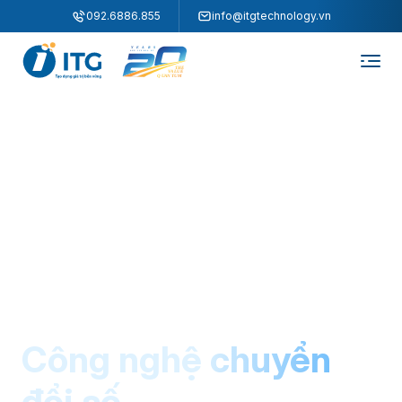
"
"
092.6886.855
info@itgtechnology.vn
Công nghệ chuyển
đổi số