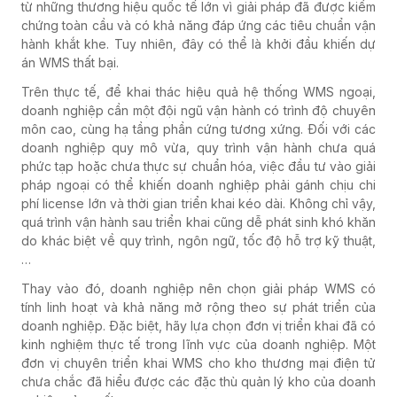
từ những thương hiệu quốc tế lớn vì giải pháp đã được kiểm
chứng toàn cầu và có khả năng đáp ứng các tiêu chuẩn vận
hành khắt khe. Tuy nhiên, đây có thể là khởi đầu khiến dự
án WMS thất bại.
Trên thực tế, để khai thác hiệu quả hệ thống WMS ngoại,
doanh nghiệp cần một đội ngũ vận hành có trình độ chuyên
môn cao, cùng hạ tầng phần cứng tương xứng. Đối với các
doanh nghiệp quy mô vừa, quy trình vận hành chưa quá
phức tạp hoặc chưa thực sự chuẩn hóa, việc đầu tư vào giải
pháp ngoại có thể khiến doanh nghiệp phải gánh chịu chi
phí license lớn và thời gian triển khai kéo dài. Không chỉ vậy,
quá trình vận hành sau triển khai cũng dễ phát sinh khó khăn
do khác biệt về quy trình, ngôn ngữ, tốc độ hỗ trợ kỹ thuật,
…
Thay vào đó, doanh nghiệp nên chọn giải pháp WMS có
tính linh hoạt và khả năng mở rộng theo sự phát triển của
doanh nghiệp. Đặc biệt, hãy lựa chọn đơn vị triển khai đã có
kinh nghiệm thực tế trong lĩnh vực của doanh nghiệp. Một
đơn vị chuyên triển khai WMS cho kho thương mại điện tử
chưa chắc đã hiểu được các đặc thù quản lý kho của doanh