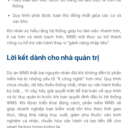
thống
Quy trình phải được tuân thủ đồng nhất giữa các ca và
các kho
Khi nhân sự hiểu rằng hệ thống giúp họ làm việc nhanh hơn,
ít sai hơn và minh bạch hơn, WMS mới thực sự trở thành
công cụ hỗ trợ vận hành thay vì “gánh nặng nhập liệu”.
Lời kết dành cho nhà quản trị
Dự án WMS thất bại nguyên nhân đôi khi không đến từ phần
mềm mà từ những yếu tố “ít công nghệ” hơn như: Quy trình
chưa chuẩn, dữ liệu thiếu thống nhất, nhân sự vận hành thiếu
kỷ luật,… Vì vậy, hãy giải quyết triệt để bài toán về quy trình
và tư duy quản trị trước khi bạn quyết định đầu tư hệ thống
WMS. Khi được triển khai đúng cách, phần mềm WMS sẽ
giúp doanh nghiệp bạn kiểm soát tồn kho theo thời gian
thực, tăng khả năng truy xuất, giảm phụ thuộc vào kinh
nghiệm cá nhân, chuẩn hóa vận hành và tạo tiền đề cho
smart factory trong tương lai.