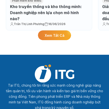
Phần mềm kho WMS
Ph
Kho truyền thống và kho thông minh:
Giả
Doanh nghiệp nên lựa chọn mô hình
doa
nào?
đầu
Trần Thị Linh Phương
16/06/2026
T
Xem Tất Cả
Tại ITG, chúng tôi tin rằng sức mạnh công nghệ giúp nâng
tầm quản trị, tối ưu vận hành và kiến tạo giá trị bền vững cho
cộng đồng. Tiên phong phát triển ERP và Nhà máy thông
minh tại Việt Nam, ITG đồng hành cùng doanh nghiệp bứt
phá trong kỷ nguyên số.