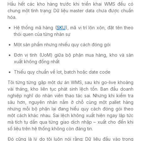
Hầu hết các kho hàng trước khi triển khai WMS đều có
chung một tình trạng: Dữ liệu master data chưa được chuẩn
hóa.
Hệ thống mã hàng (
SKU
), mã vị trí lộn xộn, đặt tên theo
thói quen của từng nhân sự
Một sản phẩm nhưng nhiều quy cách đóng gói
Đơn vị tính (UoM) giữa bộ phận mua hàng, kho và sản
xuất không đồng nhất
Thiếu quy chuẩn về lot, batch hoặc date code
Tôi từng từng gặp một dự án WMS, sau khi go-live khoảng
vài tháng, kho liên tục phát sinh lệch tồn. Ban đầu doanh
nghiệp nghĩ do nhân viên thao tác sai. Nhưng khi kiểm tra
sâu hơn, nguyên nhân nằm ở chỗ cùng một pallet hàng
nhưng mỗi bộ phận lại đang hiểu quy cách đóng gói theo
một cách khác nhau. Sai lệch không xuất hiện ngay lập tức
mà tích tụ dần qua từng giao dịch nhập – xuất cho đến khi
số liệu trên hệ thống không còn đáng tin.
Đó cũng là lý do tôi luôn nói rằng: Dữ liệu đầu vào trong