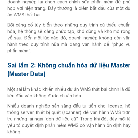
doanh nghiệp lại chọn cách chỉnh sửa phần mềm để phù
hợp với hiện trạng. Đây thường là điểm bắt đầu của một dự
án WMS thất bại.
Bởi càng cố tùy biến theo những quy trình cũ thiếu chuẩn
hóa, hệ thống sẽ càng phức tạp, khó dùng và khó mở rộng
về sau. Đến một lúc nào đó, doanh nghiệp không còn vận
hành theo quy trình nữa mà đang vận hành để “phục vụ
phần mềm”.
Sai lầm 2: Không chuẩn hóa dữ liệu Master
(Master Data)
Một sai lầm khác khiến nhiều dự án WMS thất bại chính là dữ
liệu đầu vào không được chuẩn hóa.
Nhiều doanh nghiệp sẵn sàng đầu tư tiền cho license, hệ
thống server, thiết bị quét (scanner) để vận hành WMS trơn
tru nhưng lại ngại “dọn dữ liệu cũ”. Trong khi đó, đây mới là
yếu tố quyết định phần mềm WMS có vận hành ổn định hay
không.