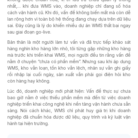
nhất,… khi đưa WMS vào, doanh nghiệp chỉ đang số hóa
cách vận hành cũ. Khi đó, vấn đề không biến mất mà còn dễ
lan rộng hơn vì toàn bộ hệ thống đang chạy dựa trên dữ liệu
sai. Đây cũng là lý do khiến nhiều dự án WMS thất bại ngay
sau giai đoạn go-live.
Bản thân là một người làm tư vấn và đã trực tiếp khảo sát
hàng nghìn kho hàng lớn nhỏ, tôi từng gặp những kho hàng
mà trước khi triển khai WMS, mọi người đều tin rằng vấn đề
nằm ở chuyện “chưa có phần mềm”. Nhưng sau khi áp dụng
WMS, kho vẫn loạn, tồn kho vẫn lệch, nhân sự vẫn ghi giấy
rồi nhập lại cuối ngày, sản xuất vẫn phải gọi điện hỏi kho
còn hàng hay không.
Lúc đó, doanh nghiệp mới phát hiện: Vấn đề thực sự chưa
bao giờ nằm ở việc thiếu phần mềm mà đến từ việc doanh
nghiệp triển khai công nghệ khi nền tảng vận hành chưa sẵn
sàng. Nói cách khác, WMS chỉ phát huy giá trị khi doanh
nghiệp đã chuẩn hóa được dữ liệu, quy trình và kỷ luật vận
hành tại hiện trường.