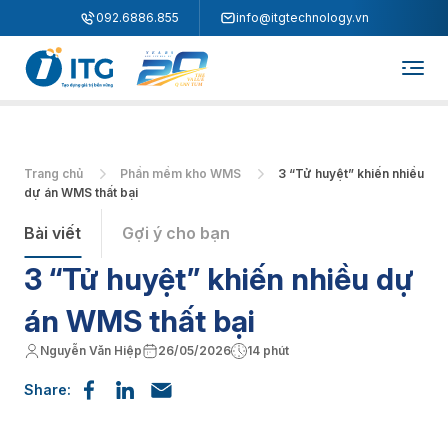
"
"
092.6886.855
info@itgtechnology.vn
Trang chủ
Phần mềm kho WMS
3 “Tử huyệt” khiến nhiều
dự án WMS thất bại
Bài viết
Gợi ý cho bạn
3 “Tử huyệt” khiến nhiều dự
án WMS thất bại
Nguyễn Văn Hiệp
26/05/2026
14 phút
Share: