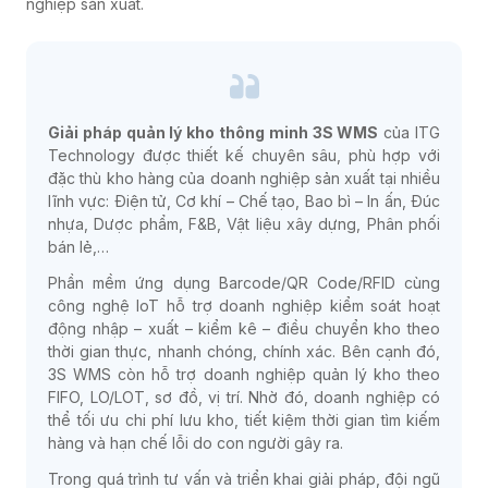
nghiệp sản xuất.
Giải pháp quản lý kho thông minh 3S WMS
của ITG
Technology được thiết kế chuyên sâu, phù hợp với
đặc thù kho hàng của doanh nghiệp sản xuất tại nhiều
lĩnh vực: Điện tử, Cơ khí – Chế tạo, Bao bì – In ấn, Đúc
nhựa, Dược phẩm, F&B, Vật liệu xây dựng, Phân phối
bán lẻ,…
Phần mềm ứng dụng Barcode/QR Code/RFID cùng
công nghệ IoT hỗ trợ doanh nghiệp kiểm soát hoạt
động nhập – xuất – kiểm kê – điều chuyển kho theo
thời gian thực, nhanh chóng, chính xác. Bên cạnh đó,
3S WMS còn hỗ trợ doanh nghiệp quản lý kho theo
FIFO, LO/LOT, sơ đồ, vị trí. Nhờ đó, doanh nghiệp có
thể tối ưu chi phí lưu kho, tiết kiệm thời gian tìm kiếm
hàng và hạn chế lỗi do con người gây ra.
Trong quá trình tư vấn và triển khai giải pháp, đội ngũ