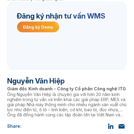
Đăng ký nhận tư vấn WMS
Đăng ký Demo
Nguyễn Văn Hiệp
Giám đốc Kinh doanh - Công ty Cổ phần Công nghệ ITG
Ông Nguyễn Văn Hiệp là chuyên gia với hơn 20 năm kinh
nghiệm trong tư vấn và triển khai các giải pháp ERP, MES và
giải pháp Nhà máy thông minh cho nhiều ngành sản xuất chủ
lực như điện tử, ô tô – linh kiện, cơ khí, bao bì, đúc nhựa,....
Ông đã đồng hành cùng các tập đoàn lớn tại Việt Nam và
nhiều doanh nghiệp FDI, giúp họ chuẩn hóa quy trình, tối ưu
vận hành và nâng cao năng lực cạnh tranh.
Share: