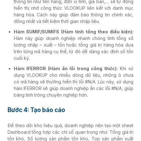
thông tin như tên hàng, đơn vị tính, giá bán,… sẽ tự động
hiển thị nhờ công thức VLOOKUP liên kết với danh mục
hàng hóa. Cách này giúp đảm bảo thông tin chính xác,
đồng nhất và tiết kiệm thời gian nhập liệu.
Hàm SUMIF/SUMIFS (Hàm tính tổng theo điều kiện):
Hàm này giúp doanh nghiệp nhanh chóng tính tổng số
lượng nhập – xuất – tồn hoặc tổng giá trị hàng hóa dựa
trên từng mã hàng cụ thể, từ đó dễ dàng xác định số tồn
cuối kỳ.
Hàm IFERROR (Hàm ẩn lỗi trong công thức):
Khi sử
dụng VLOOKUP cho nhiều dòng dữ liệu, những ô chưa
có mã hàng sẽ thường hiển thị lỗi #N/A. Lúc này, sử dụng
hàm IFERROR sẽ giúp doanh nghiệp ẩn các lỗi #N/A, giúp
bảng tính trông chuyên nghiệp hơn.
Bước 4: Tạo báo cáo
Để theo dõi kho hiệu quả, doanh nghiệp nên tạo một sheet
Dashboard tổng hợp các chỉ số quan trọng như: Tổng giá trị
tồn kho, Số lượng sản phẩm tồn kho, Top sản phẩm xuất