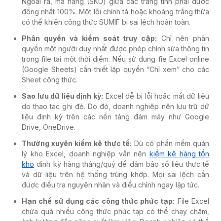
Ngoài ra, mã hàng (SKU) giữa các trang tính phải được
đồng nhất 100%. Một lỗi chính tả hoặc khoảng trắng thừa
có thể khiến công thức SUMIF bị sai lệch hoàn toàn.
Phân quyền và kiểm soát truy cập:
Chỉ nên phân
quyền một người duy nhất được phép chỉnh sửa thông tin
trong file tại một thời điểm. Nếu sử dụng fie Excel online
(Google Sheets) cần thiết lập quyền “Chỉ xem” cho các
Sheet công thức.
Sao lưu dữ liệu định kỳ:
Excel dễ bị lỗi hoặc mất dữ liệu
do thao tác ghi đè. Do đó, doanh nghiệp nên lưu trữ dữ
liệu định kỳ trên các nền tảng đám mây như Google
Drive, OneDrive.
Thường xuyên kiểm kê thực tế:
Dù có phần mềm quản
lý kho Excel, doanh nghiệp vẫn nên
kiểm kê hàng tồn
kho
định kỳ hàng tháng/quý để đảm bảo số liệu thực tế
và dữ liệu trên hệ thống trùng khớp. Mọi sai lệch cần
được điều tra nguyên nhân và điều chỉnh ngay lập tức.
Hạn chế sử dụng các công thức phức tạp:
File Excel
chứa quá nhiều công thức phức tạp có thể chạy chậm,