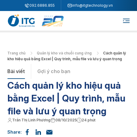
"
"
092.6886.855
info@itgtechnology.vn
Trang chủ
Quản lý kho và chuỗi cung ứng
Cách quản lý
kho hiệu quả bằng Excel | Quy trình, mẫu file và lưu ý quan trọng
Bài viết
Gợi ý cho bạn
Cách quản lý kho hiệu quả
bằng Excel | Quy trình, mẫu
file và lưu ý quan trọng
Trần Thị Linh Phương
08/10/2025
24 phút
Share: