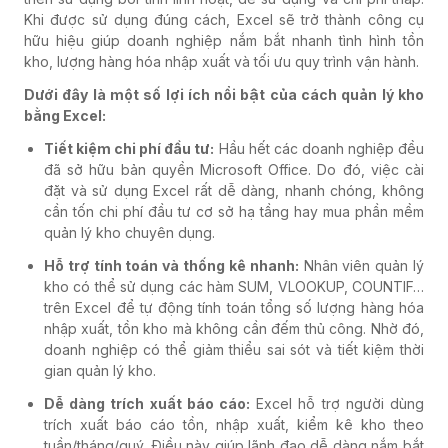
Khi được sử dụng đúng cách, Excel sẽ trở thành công cụ
hữu hiệu giúp doanh nghiệp nắm bắt nhanh tình hình tồn
kho, lượng hàng hóa nhập xuất và tối ưu quy trình vận hành.
Dưới đây là một số lợi ích nổi bật của cách quản lý kho
bằng Excel:
Tiết kiệm chi phí đầu tư:
Hầu hết các doanh nghiệp đều
đã sở hữu bản quyền Microsoft Office. Do đó, việc cài
đặt và sử dụng Excel rất dễ dàng, nhanh chóng, không
cần tốn chi phí đầu tư cơ sở hạ tầng hay mua phần mềm
quản lý kho chuyên dụng.
Hỗ trợ tính toán và thống kê nhanh:
Nhân viên quản lý
kho có thể sử dụng các hàm SUM, VLOOKUP, COUNTIF…
trên Excel để tự động tính toán tổng số lượng hàng hóa
nhập xuất, tồn kho mà không cần đếm thủ công. Nhờ đó,
doanh nghiệp có thể giảm thiểu sai sót và tiết kiệm thời
gian quản lý kho.
Dễ dàng trích xuất báo cáo:
Excel hỗ trợ người dùng
trích xuất báo cáo tồn, nhập xuất, kiểm kê kho theo
tuần/tháng/quý. Điều này giúp lãnh đạo dễ dàng nắm bắt