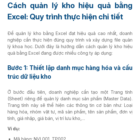
Cách quản lý kho hiệu quả bằng
Bao bì - In ấn
Excel: Quy trình thực hiện chi tiết
Đúc nhựa
Để quản lý kho bằng Excel đạt hiệu quả cao nhất, doanh
nghiệp cần thực hiện đúng quy trình và xây dựng file quản
lý khoa học. Dưới đây là hướng dẫn cách quản lý kho hiệu
Dược phẩm
quả bằng Excel đang được nhiều công ty áp dụng:
Bước 1: Thiết lập danh mục hàng hóa và cấu
Phân phối - Bán lẻ
trúc dữ liệu kho
F&B
Ở bước đầu tiên, doanh nghiệp cần tạo một Trang tính
(Sheet) riêng để quản lý danh mục sản phẩm (Master Data).
Trang tính này sẽ thể hiện các thông tin cơ bản như: Loại
hàng hóa, nhóm vật tư, mã sản phẩm, tên sản phẩm, đơn vị
Vật liệu xây dựng
tính, giá nhập, giá bán, vị trí lưu kho,…
Ví dụ:
Khác
Mã hàng: NVL001, TP002,…