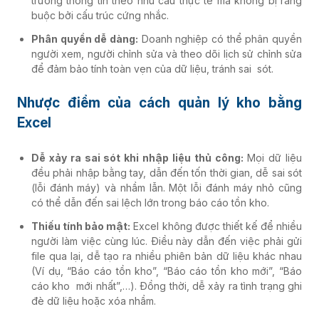
trường thông tin theo nhu cầu thực tế mà không bị ràng
buộc bởi cấu trúc cứng nhắc.
Phân quyền dễ dàng:
Doanh nghiệp có thể phân quyền
người xem, người chỉnh sửa và theo dõi lịch sử chỉnh sửa
để đảm bảo tính toàn vẹn của dữ liệu, tránh sai sót.
Nhược điểm của cách quản lý kho bằng
Excel
Dễ xảy ra sai sót khi nhập liệu thủ công:
Mọi dữ liệu
đều phải nhập bằng tay, dẫn đến tốn thời gian, dễ sai sót
(lỗi đánh máy) và nhầm lẫn. Một lỗi đánh máy nhỏ cũng
có thể dẫn đến sai lệch lớn trong báo cáo tồn kho.
Thiếu tính bảo mật:
Excel không được thiết kế để nhiều
người làm việc cùng lúc. Điều này dẫn đến việc phải gửi
file qua lại, dễ tạo ra nhiều phiên bản dữ liệu khác nhau
(Ví dụ, “Báo cáo tồn kho”, “Báo cáo tồn kho mới”, “Báo
cáo kho mới nhất”,…). Đồng thời, dễ xảy ra tình trạng ghi
đè dữ liệu hoặc xóa nhầm.