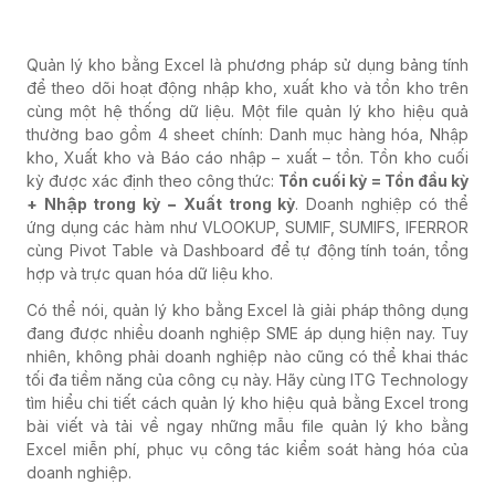
Quản lý kho bằng Excel là phương pháp sử dụng bảng tính
để theo dõi hoạt động nhập kho, xuất kho và tồn kho trên
cùng một hệ thống dữ liệu. Một file quản lý kho hiệu quả
thường bao gồm 4 sheet chính: Danh mục hàng hóa, Nhập
kho, Xuất kho và Báo cáo nhập – xuất – tồn. Tồn kho cuối
kỳ được xác định theo công thức:
Tồn cuối kỳ = Tồn đầu kỳ
+ Nhập trong kỳ − Xuất trong kỳ
. Doanh nghiệp có thể
ứng dụng các hàm như VLOOKUP, SUMIF, SUMIFS, IFERROR
cùng Pivot Table và Dashboard để tự động tính toán, tổng
hợp và trực quan hóa dữ liệu kho.
Có thể nói, quản lý kho bằng Excel là giải pháp thông dụng
đang được nhiều doanh nghiệp SME áp dụng hiện nay. Tuy
nhiên, không phải doanh nghiệp nào cũng có thể khai thác
tối đa tiềm năng của công cụ này. Hãy cùng ITG Technology
tìm hiểu chi tiết cách quản lý kho hiệu quả bằng Excel trong
bài viết và tải về ngay những mẫu file quản lý kho bằng
Excel miễn phí, phục vụ công tác kiểm soát hàng hóa của
doanh nghiệp.