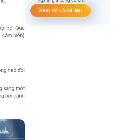
ngành gia công cơ khí
ng.
Xem tất cả tài liệu
nội bộ. Quá
c cảm biến)
ộng nào đòi
ng sang một
ng bối cảnh