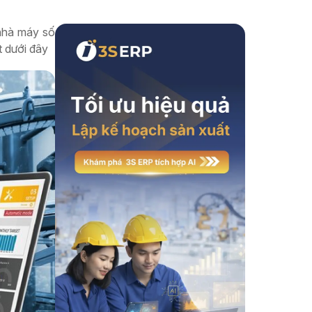
Xem thêm
nhà máy số
t dưới đây