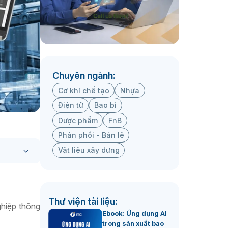
Chuyên ngành:
Cơ khí chế tạo
Nhựa
Điện tử
Bao bì
Dược phẩm
FnB
Phân phối - Bán lẻ
Vật liệu xây dựng
Thư viện tài liệu:
ghiệp thông
Ebook: Ứng dụng AI
trong sản xuất bao