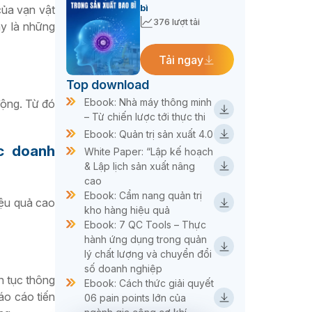
bì
của vạn vật
376 lượt tải
ây là những
Tải ngay
Top download
Ebook: Nhà máy thông minh
động. Từ đó
– Từ chiến lược tới thực thi
Ebook: Quản trị sản xuất 4.0
c doanh
White Paper: “Lập kế hoạch
& Lập lịch sản xuất nâng
cao
Ebook: Cẩm nang quản trị
iệu quả cao
kho hàng hiệu quả
Ebook: 7 QC Tools – Thực
hành ứng dụng trong quản
lý chất lượng và chuyển đổi
số doanh nghiệp
n tục thông
Ebook: Cách thức giải quyết
áo cáo tiến
06 pain points lớn của