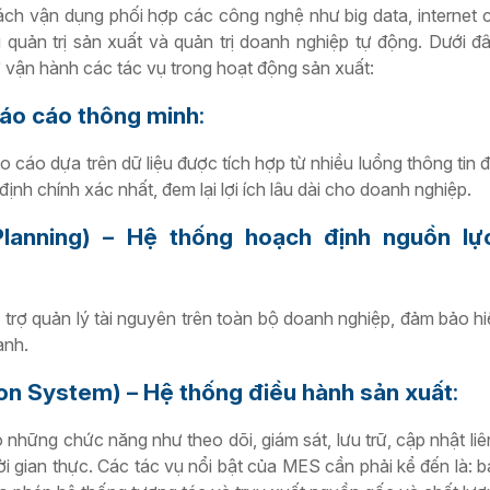
h vận dụng phối hợp các công nghệ như big data, internet 
 quản trị sản xuất và quản trị doanh nghiệp tự động. Dưới đ
 vận hành các tác vụ trong hoạt động sản xuất:
 Báo cáo thông minh
:
o cáo dựa trên dữ liệu được tích hợp từ nhiều luồng thông tin 
định chính xác nhất, đem lại lợi ích lâu dài cho doanh nghiệp.
Planning) – Hệ thống hoạch định nguồn lự
ỗ trợ quản lý tài nguyên trên toàn bộ doanh nghiệp, đảm bảo h
anh.
n System) – Hệ thống điều hành sản xuất
:
những chức năng như theo dõi, giám sát, lưu trữ, cập nhật liê
ời gian thực. Các tác vụ nổi bật của MES cần phải kể đến là: b