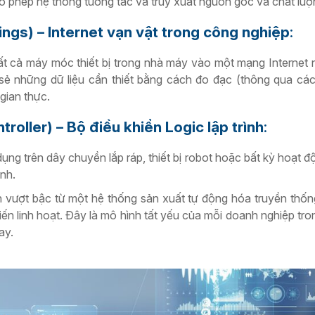
o phép hệ thống tương tác và truy xuất nguồn gốc và chất lượ
hings) – Internet vạn vật trong công nghiệp
:
tất cả máy móc thiết bị trong nhà máy vào một mạng Internet 
a sẻ những dữ liệu cần thiết bằng cách đo đạc (thông qua cá
 gian thực.
oller) – Bộ điều khiển Logic lập trình
:
ụng trên dây chuyền lắp ráp, thiết bị robot hoặc bất kỳ hoạt đ
ình.
ển vượt bậc từ một hệ thống sản xuất tự động hóa truyền thố
iến linh hoạt. Đây là mô hình tất yếu của mỗi doanh nghiệp tro
ay.