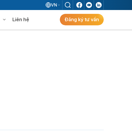
VN
Liên hệ
Đăng ký tư vấn
mềm WMS
Khám phá giải pháp
 MES không khi đã có ERP?
ẻ
ng
Khám Phá Giải Pháp
Giải Pháp ERP Chuẩn Nhật Cho Doanh
Nghiệp FDI Kiến Tạo Nhà Máy Thông
Minh, Tối Ưu Vận Hành, Bứt Phá Hiệu Suất
Tại Việt Nam.