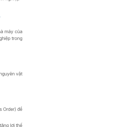
?
nhà máy của
ghiệp trong
 nguyên vật
s Order) để
ăng lợi thế