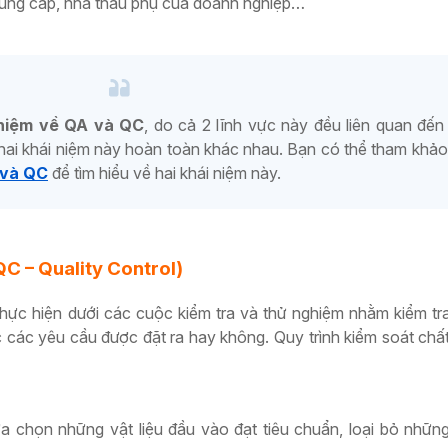
 cung cấp, nhà thầu phụ của doanh nghiệp…
 niệm về QA và QC
, do cả 2 lĩnh vực này đều liên quan đến
 hai khái niệm này hoàn toàn khác nhau. Bạn có thể tham khảo 
 và QC
để tìm hiểu về hai khái niệm này.
QC – Quality Control)
hực hiện dưới các cuộc kiểm tra và thử nghiệm nhằm kiểm t
 các yêu cầu được đặt ra hay không. Quy trình kiểm soát chấ
lựa chọn những vật liệu đầu vào đạt tiêu chuẩn, loại bỏ nhữ