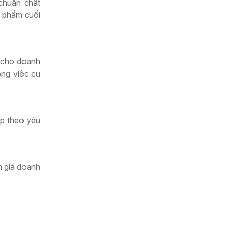
 chuẩn chất
n phẩm cuối
) cho doanh
ông việc cụ
ệp theo yêu
h giá doanh