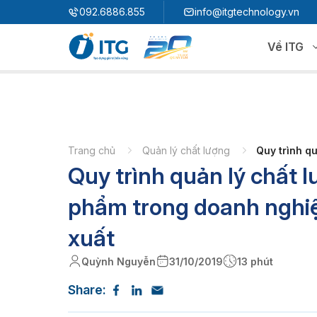
"
"
092.6886.855
info@itgtechnology.vn
Về ITG
Hệ sinh thái
N
3S ERP
Giải pháp quản trị hoạch định nguồn lực
Trang chủ
Quản lý chất lượng
Quy trình q
Quy trình quản lý chất 
3S i​FACTORY
P
Giải pháp nhà máy thông minh
3S WMS
3S MES
phẩm trong doanh nghi
P
3S SPS
3S QMS
xuất
3S MMS
3S EMS
Quỳnh Nguyễn
31/10/2019
13 phút
P
3S F-INSIGHT
Share:
3S SystemX - Cloud Edition​