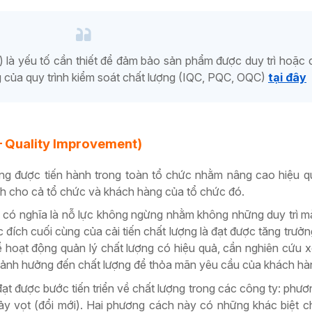
là yếu tố cần thiết để đảm bảo sản phẩm được duy trì hoặc c
ng của quy trình kiểm soát chất lượng (IQC, PQC, OQC)
tại đây
 – Quality Improvement)
ng được tiến hành trong toàn tổ chức nhằm nâng cao hiệu q
ích cho cả tổ chức và khách hàng của tổ chức đó.
ng có nghĩa là nỗ lực không ngừng nhằm không những duy trì 
đích cuối cùng của cải tiến chất lượng là đạt được tăng trưở
ể hoạt động quản lý chất lượng có hiệu quả, cần nghiên cứu 
 ảnh hưởng đến chất lượng để thỏa mãn yêu cầu của khách hà
t được bước tiến triển về chất lượng trong các công ty: phươ
nhảy vọt (đổi mới). Hai phương cách này có những khác biệt 