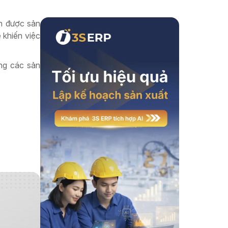
Xem thêm
ận được sản
 khiến việc
ằng các sản