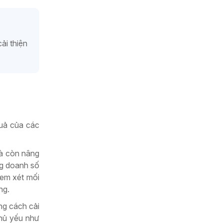
ải thiện
uả của các
mà còn nâng
ng doanh số
xem xét mối
ng.
ng cách cải
chủ yếu như