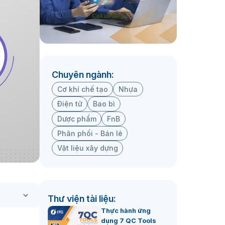
Chuyên ngành:
Cơ khí chế tạo
Nhựa
Điện tử
Bao bì
Dược phẩm
FnB
Phân phối - Bán lẻ
Vật liệu xây dựng
Thư viện tài liệu:
Thực hành ứng
dụng 7 QC Tools