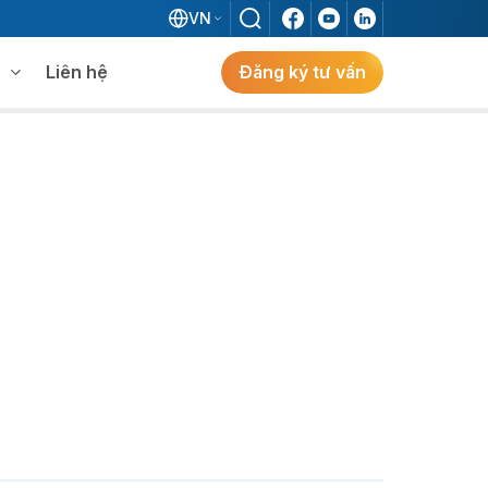
VN
Liên hệ
Đăng ký tư vấn
mềm WMS
Khám phá giải pháp
 MES không khi đã có ERP?
ẻ
ng
Khám Phá Giải Pháp
Giải Pháp ERP Chuẩn Nhật Cho Doanh
Nghiệp FDI Kiến Tạo Nhà Máy Thông
Minh, Tối Ưu Vận Hành, Bứt Phá Hiệu Suất
Tại Việt Nam.