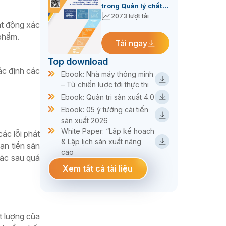
trong Quản lý chất
lượng & Chuyển đổi
2073 lượt tải
t động xác
số DN
 phẩm.
Tải ngay
Top download
́c định các
Ebook: Nhà máy thông minh
– Từ chiến lược tới thực thi
Ebook: Quản trị sản xuất 4.0
Ebook: 05 ý tưởng cải tiến
sản xuất 2026
White Paper: “Lập kế hoạch
ác lỗi phát
& Lập lịch sản xuất nâng
ạn tiền sản
cao
hoặc sau quá
Xem tất cả tài liệu
t lượng của