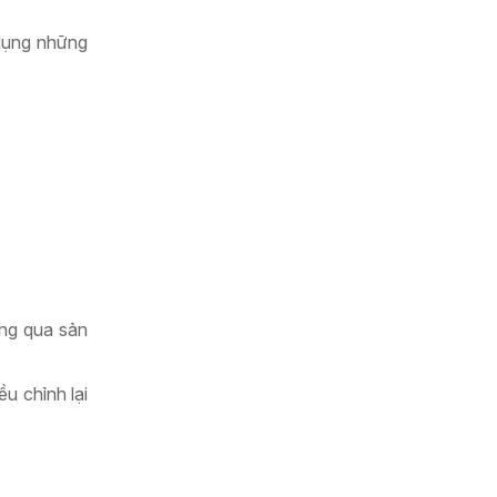
dụng những
ông qua sản
u chỉnh lại