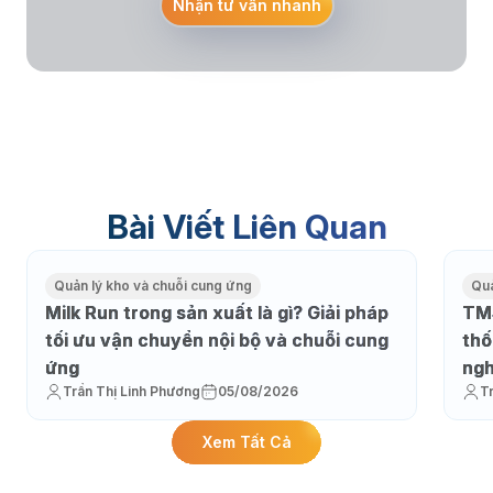
Nhận tư vấn nhanh
Bài Viết Liên Quan
Quản lý kho và chuỗi cung ứng
Quả
Milk Run trong sản xuất là gì? Giải pháp
TMS
tối ưu vận chuyển nội bộ và chuỗi cung
thố
ứng
ngh
Trần Thị Linh Phương
05/08/2026
T
Xem Tất Cả