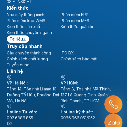
3S F-INSIGHT
Kiến thức
Nhà máy thông minh
Phần mềm ERP
Phần mềm kho WMS
Phần mềm MES
Kiến thức sản xuất
Kiến thức quản trị
Kiến thức chuyên ngành
Tài liệu
Truy cập nhanh
Câu chuyện thành công
ITG DX
Chính sách chất lượng
Chính sách bảo mật
Tuyển dụng
Liên hệ
VP Hà Nội:
VP HCM:
Tầng 14, Tòa nhà Lilama 10,
Tầng 8, Tòa nhà Mỹ Thịnh,
Đường Tố Hữu, Phường Đại
137 Lê Quang Định, Quận
Mỗ, Hà Nội
Bình Thạnh, TP HCM
Hotline Tư vấn:
Hotline kỹ thuật:
092.6886.855
0966.966.051/052