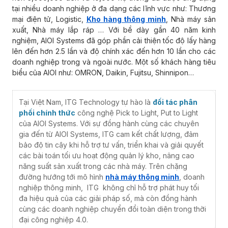
tại nhiều doanh nghiệp ở đa dạng các lĩnh vực như: Thương
mại điện tử, Logistic,
Kho hàng thông minh
, Nhà máy sản
xuất, Nhà máy lắp ráp … Với bề dày gần 40 năm kinh
nghiệm, AIOI Systems đã góp phần cải thiện tốc độ lấy hàng
lên đến hơn 2.5 lần và độ chính xác đến hơn 10 lần cho các
doanh nghiệp trong và ngoài nước. Một số khách hàng tiêu
biểu của AIOI như: OMRON, Daikin, Fujitsu, Shinnipon…
Tại Việt Nam, ITG Technology tự hào là
đối tác phân
phối chính thức
công nghệ Pick to Light, Put to Light
của AIOI Systems. Với sự đồng hành cùng các chuyên
gia đến từ AIOI Systems, ITG cam kết chất lượng, đảm
bảo độ tin cậy khi hỗ trợ tư vấn, triển khai và giải quyết
các bài toán tối ưu hoạt động quản lý kho, nâng cao
năng suất sản xuất trong các nhà máy. Trên chặng
đường hướng tới mô hình
nhà máy thông minh
, doanh
nghiệp thông minh, ITG không chỉ hỗ trợ phát huy tối
đa hiệu quả của các giải pháp số, mà còn đồng hành
cùng các doanh nghiệp chuyển đổi toàn diện trong thời
đại công nghiệp 4.0.