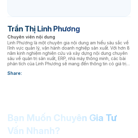
Trần Thị Linh Phương
Chuyên viên nội dung
Linh Phương là một chuyên gia nội dung am hiểu sâu sắc về
lĩnh vực quản lý, vận hành doanh nghiệp sản xuất. Với hơn 8
năm kinh nghiệm nghiên cứu và xây dựng nội dung chuyên
sâu về quản trị sản xuất, ERP, nhà máy thông minh, các bài
phân tích của Linh Phương sẽ mang đến thông tin có giá trị
thực tiễn, giúp doanh nghiệp nâng cao năng lực quản trị và
Share:
thúc đẩy chuyển đổi số. âaaa
Bạn Muốn Chuyên Gia Tư
Vấn Nhanh?