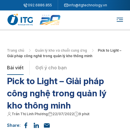
"
"
092.6886.855
info@itgtechnology.vn
Trang chủ
Quản lý kho và chuỗi cung ứng
Pick to Light –
Giải pháp công nghệ trong quản lý kho thông minh
Bài viết
Gợi ý cho bạn
Pick to Light – Giải pháp
công nghệ trong quản lý
kho thông minh
Trần Thị Linh Phương
22/07/2022
9 phút
Share: