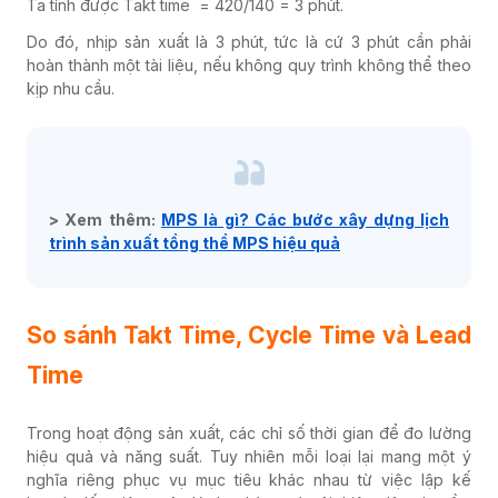
Ta tính được Takt time = 420/140 = 3 phút.
Do đó, nhịp sản xuất là 3 phút, tức là cứ 3 phút cần phải
hoàn thành một tài liệu, nếu không quy trình không thể theo
kịp nhu cầu.
> Xem thêm:
MPS là gì? Các bước xây dựng lịch
trình sản xuất tổng thể MPS hiệu quả
So sánh Takt Time, Cycle Time và Lead
Time
Trong hoạt động sản xuất, các chỉ số thời gian để đo lường
hiệu quả và năng suất. Tuy nhiên mỗi loại lại mang một ý
nghĩa riêng phục vụ mục tiêu khác nhau từ việc lập kế