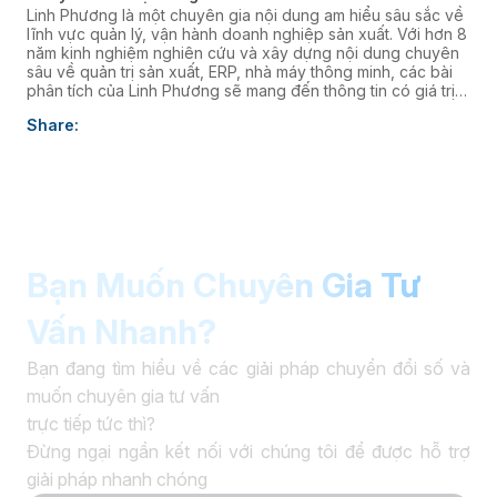
Linh Phương là một chuyên gia nội dung am hiểu sâu sắc về
lĩnh vực quản lý, vận hành doanh nghiệp sản xuất. Với hơn 8
năm kinh nghiệm nghiên cứu và xây dựng nội dung chuyên
sâu về quản trị sản xuất, ERP, nhà máy thông minh, các bài
phân tích của Linh Phương sẽ mang đến thông tin có giá trị
thực tiễn, giúp doanh nghiệp nâng cao năng lực quản trị và
Share:
thúc đẩy chuyển đổi số. âaaa
Bạn Muốn Chuyên Gia Tư
Vấn Nhanh?
Bạn đang tìm hiểu về các giải pháp chuyển đổi số và
muốn chuyên gia tư vấn
trực tiếp tức thì?
Đừng ngại ngần kết nối với chúng tôi để được hỗ trợ
giải pháp nhanh chóng