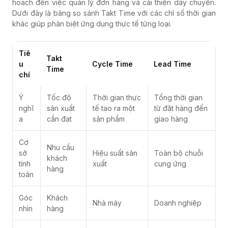
hoạch đến việc quản lý đơn hàng và cải thiện dây chuyền.
Dưới đây là bảng so sánh Takt Time với các chỉ số thời gian
khác giúp phân biệt ứng dụng thực tế từng loại.
Tiê
Takt
u
Cycle Time
Lead Time
Time
chí
Ý
Tốc độ
Thời gian thực
Tổng thời gian
nghĩ
sản xuất
tế tạo ra một
từ đặt hàng đến
a
cần đạt
sản phẩm
giao hàng
Cơ
Nhu cầu
sở
Hiệu suất sản
Toàn bộ chuỗi
khách
tính
xuất
cung ứng
hàng
toán
Góc
Khách
Nhà máy
Doanh nghiệp
nhìn
hàng