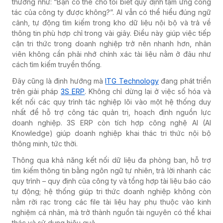
thường như: “Bạn có thể cho tôi biết quy định tạm ứng công
tác của công ty được không?”. AI vẫn có thể hiểu đúng ngữ
cảnh, tự động tìm kiếm trong kho dữ liệu nội bộ và trả về
thông tin phù hợp chỉ trong vài giây. Điều này giúp việc tiếp
cận tri thức trong doanh nghiệp trở nên nhanh hơn, nhân
viên không cần phải nhớ chính xác tài liệu nằm ở đâu như
cách tìm kiếm truyền thống.
Đây cũng là định hướng mà
ITG Technology
đang phát triển
trên giải pháp
3S ERP
. Không chỉ dừng lại ở việc số hóa và
kết nối các quy trình tác nghiệp lõi vào một hệ thống duy
nhất để hỗ trợ công tác quản trị, hoạch định nguồn lực
doanh nghiệp. 3S ERP còn tích hợp công nghệ AI (AI
Knowledge) giúp doanh nghiệp khai thác tri thức nội bộ
thông minh, tức thời.
Thông qua khả năng kết nối dữ liệu đa phòng ban, hỗ trợ
tìm kiếm thông tin bằng ngôn ngữ tự nhiên, trả lời nhanh các
quy trình – quy định của công ty và tổng hợp tài liệu báo cáo
tự động; hệ thống giúp tri thức doanh nghiệp không còn
nằm rời rạc trong các file tài liệu hay phụ thuộc vào kinh
nghiệm cá nhân, mà trở thành nguồn tài nguyên có thể khai
thác và sử dụng hiệu quả.