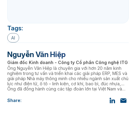
Tags:
AI
Nguyễn Văn Hiệp
Giám đốc Kinh doanh - Công ty Cổ phần Công nghệ ITG
Ông Nguyễn Văn Hiệp là chuyên gia với hơn 20 năm kinh
nghiệm trong tư vấn và triển khai các giải pháp ERP, MES và
giải pháp Nhà máy thông minh cho nhiều ngành sản xuất chủ
lực như điện tử, ô tô – linh kiện, cơ khí, bao bì, đúc nhựa,....
Ông đã đồng hành cùng các tập đoàn lớn tại Việt Nam và
nhiều doanh nghiệp FDI, giúp họ chuẩn hóa quy trình, tối ưu
vận hành và nâng cao năng lực cạnh tranh.
Share: