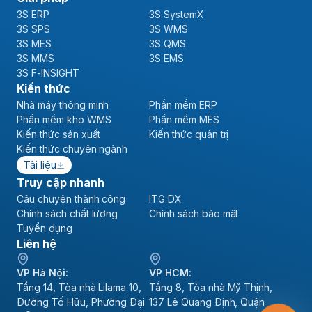
3S ERP
3S SystemX
3S SPS
3S WMS
3S MES
3S QMS
3S MMS
3S EMS
3S F-INSIGHT
Kiến thức
Nhà máy thông minh
Phần mềm ERP
Phần mềm kho WMS
Phần mềm MES
Kiến thức sản xuất
Kiến thức quản trị
Kiến thức chuyên ngành
Tài liệu
Truy cập nhanh
Câu chuyện thành công
ITG DX
Chính sách chất lượng
Chính sách bảo mật
Tuyển dụng
Liên hệ
VP Hà Nội:
VP HCM:
Tầng 14, Tòa nhà Lilama 10,
Tầng 8, Tòa nhà Mỹ Thịnh,
Đường Tố Hữu, Phường Đại
137 Lê Quang Định, Quận