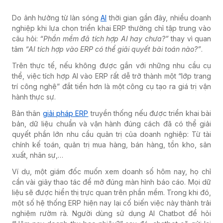
Do ảnh hưởng từ làn sóng
AI
thời gian gần đây, nhiều doanh
nghiệp khi lựa chọn triển khai ERP thường chỉ tập trung vào
câu hỏi:
“Phần mềm đã tích hợp AI hay chưa?”
thay vì quan
tâm
“AI tích hợp vào ERP có thể giải quyết bài toán nào?”
.
Trên thực tế, nếu không được gắn với những nhu cầu cụ
thể, việc tích hợp AI vào ERP rất dễ trở thành một “lớp trang
trí công nghệ” đắt tiền hơn là một công cụ tạo ra giá trị vận
hành thực sự.
Bản thân
giải pháp ERP
truyền thống nếu được triển khai bài
bản, dữ liệu chuẩn và vận hành đúng cách đã có thể giải
quyết phần lớn nhu cầu quản trị của doanh nghiệp: Từ tài
chính kế toán, quản trị mua hàng, bán hàng, tồn kho, sản
xuất, nhân sự,…
Ví dụ, một giám đốc muốn xem doanh số hôm nay, họ chỉ
cần vài giây thao tác để mở đúng màn hình báo cáo. Mọi dữ
liệu sẽ được hiển thị trực quan trên phần mềm. Trong khi đó,
một số hệ thống ERP hiện nay lại cố biến việc này thành trải
nghiệm rườm rà. Người dùng sử dụng AI Chatbot để hỏi