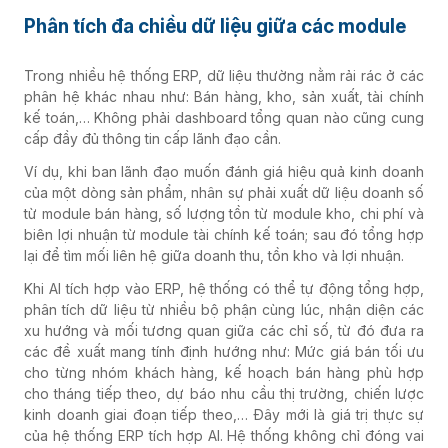
Phân tích đa chiều dữ liệu giữa các module
Trong nhiều hệ thống ERP, dữ liệu thường nằm rải rác ở các
phân hệ khác nhau như: Bán hàng, kho, sản xuất, tài chính
kế toán,… Không phải dashboard tổng quan nào cũng cung
cấp đầy đủ thông tin cấp lãnh đạo cần.
Ví dụ, khi ban lãnh đạo muốn đánh giá hiệu quả kinh doanh
của một dòng sản phẩm, nhân sự phải xuất dữ liệu doanh số
từ module bán hàng, số lượng tồn từ module kho, chi phí và
biên lợi nhuận từ module tài chính kế toán; sau đó tổng hợp
lại để tìm mối liên hệ giữa doanh thu, tồn kho và lợi nhuận.
Khi AI tích hợp vào ERP, hệ thống có thể tự động tổng hợp,
phân tích dữ liệu từ nhiều bộ phận cùng lúc, nhận diện các
xu hướng và mối tương quan giữa các chỉ số, từ đó đưa ra
các đề xuất mang tính định hướng như: Mức giá bán tối ưu
cho từng nhóm khách hàng, kế hoạch bán hàng phù hợp
cho tháng tiếp theo, dự báo nhu cầu thị trường, chiến lược
kinh doanh giai đoạn tiếp theo,… Đây mới là giá trị thực sự
của hệ thống ERP tích hợp AI. Hệ thống không chỉ đóng vai