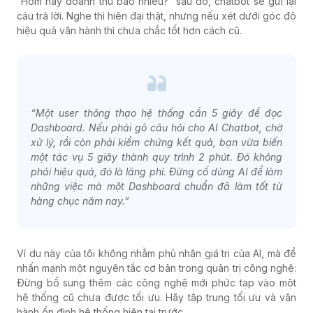
“Hôm nay doanh thu bao nhiêu?” sau đó, chatbot sẽ gửi lại
câu trả lời. Nghe thì hiện đại thật, nhưng nếu xét dưới góc độ
hiệu quả vận hành thì chưa chắc tốt hơn cách cũ.
“Một user thông thạo hệ thống cần 5 giây để đọc
Dashboard. Nếu phải gõ câu hỏi cho AI Chatbot, chờ
xử lý, rồi còn phải kiểm chứng kết quả, bạn vừa biến
một tác vụ 5 giây thành quy trình 2 phút. Đó không
phải hiệu quả, đó là lãng phí. Đừng cố dùng AI để làm
những việc mà một Dashboard chuẩn đã làm tốt từ
hàng chục năm nay.”
Ví dụ này của tôi không nhằm phủ nhận giá trị của AI, mà để
nhấn mạnh một nguyên tắc cơ bản trong quản trị công nghệ:
Đừng bổ sung thêm các công nghệ mới phức tạp vào một
hệ thống cũ chưa được tối ưu. Hãy tập trung tối ưu và vận
hành ổn định hệ thống hiện tại trước.