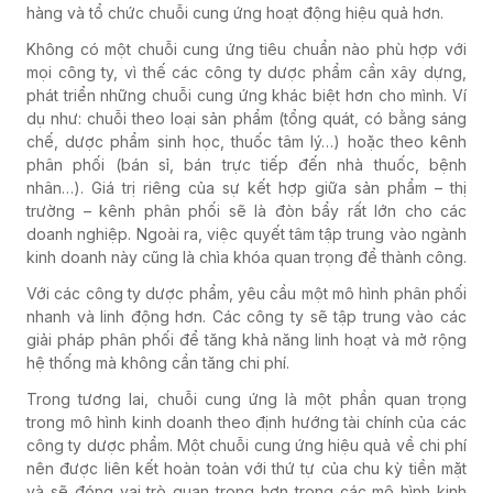
hàng và tổ chức chuỗi cung ứng hoạt động hiệu quả hơn.
Không có một chuỗi cung ứng tiêu chuẩn nào phù hợp với
mọi công ty, vì thế các công ty dược phẩm cần xây dựng,
phát triển những chuỗi cung ứng khác biệt hơn cho mình. Ví
dụ như: chuỗi theo loại sản phẩm (tổng quát, có bằng sáng
chế, dược phẩm sinh học, thuốc tâm lý…) hoặc theo kênh
phân phối (bán sỉ, bán trực tiếp đến nhà thuốc, bệnh
nhân…). Giá trị riêng của sự kết hợp giữa sản phẩm – thị
trường – kênh phân phối sẽ là đòn bẩy rất lớn cho các
doanh nghiệp. Ngoài ra, việc quyết tâm tập trung vào ngành
kinh doanh này cũng là chìa khóa quan trọng để thành công.
Với các công ty dược phẩm, yêu cầu một mô hình phân phối
nhanh và linh động hơn. Các công ty sẽ tập trung vào các
giải pháp phân phối để tăng khả năng linh hoạt và mở rộng
hệ thống mà không cần tăng chi phí.
Trong tương lai, chuỗi cung ứng là một phần quan trọng
trong mô hình kinh doanh theo định hướng tài chính của các
công ty dược phẩm. Một chuỗi cung ứng hiệu quả về chi phí
nên được liên kết hoàn toàn với thứ tự của chu kỳ tiền mặt
và sẽ đóng vai trò quan trọng hơn trong các mô hình kinh