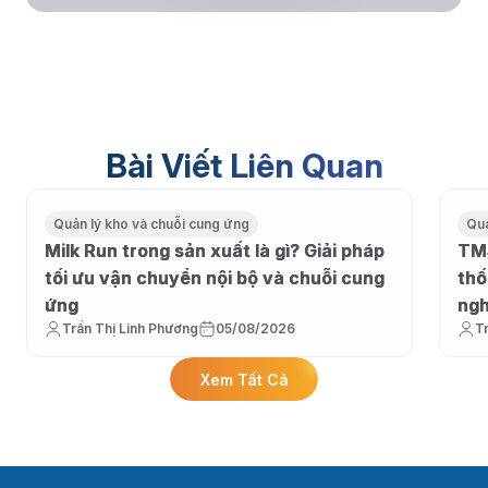
Bài Viết Liên Quan
Quản lý kho và chuỗi cung ứng
Quả
Milk Run trong sản xuất là gì? Giải pháp
TMS
tối ưu vận chuyển nội bộ và chuỗi cung
thố
ứng
ngh
Trần Thị Linh Phương
05/08/2026
T
Xem Tất Cả