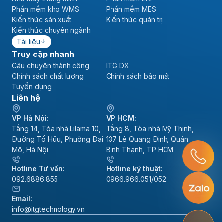
Phần mềm kho WMS
Phần mềm MES
Kiến thức sản xuất
Kiến thức quản trị
Kiến thức chuyên ngành
Tài liệu
Truy cập nhanh
Câu chuyện thành công
ITG DX
Chính sách chất lượng
Chính sách bảo mật
Tuyển dụng
Liên hệ
VP Hà Nội:
VP HCM:
Tầng 14, Tòa nhà Lilama 10,
Tầng 8, Tòa nhà Mỹ Thịnh,
Đường Tố Hữu, Phường Đại
137 Lê Quang Định, Quận
Mỗ, Hà Nội
Bình Thạnh, TP HCM
Hotline Tư vấn:
Hotline kỹ thuật:
092.6886.855
0966.966.051/052
Email:
info@itgtechnology.vn