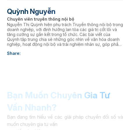
Quỳnh Nguyễn
Chuyên viên truyền thông nội bộ
Nguyễn Thị Quỳnh hiện phụ trách Truyền thông nội bộ trong
doanh nghiệp, với định hướng lan tỏa các giá trị cốt lõi và
tăng cường sự gắn kết trong tổ chức. Các bài viết của
Quỳnh tập trung chia sẻ những góc nhìn về văn hóa doanh
nghiệp, hoạt động nội bộ và trải nghiệm nhân sự, góp phần
xây dựng môi trường làm việc cởi mở, giàu năng lượng và
Share:
kết nối đội ngũ với định hướng chiến lược của Ban lãnh đạo.
Bạn Muốn Chuyên Gia Tư
Vấn Nhanh?
Bạn đang tìm hiểu về các giải pháp chuyển đổi số và
muốn chuyên gia tư vấn