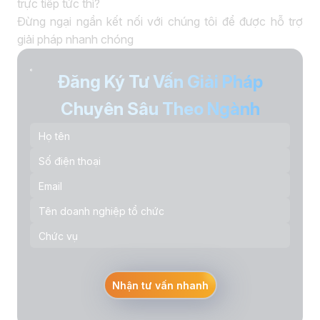
trực tiếp tức thì?
Đừng ngại ngần kết nối với chúng tôi để được hỗ trợ
giải pháp nhanh chóng
Đăng Ký Tư Vấn Giải Pháp
Chuyên Sâu Theo Ngành
Nhận tư vấn nhanh