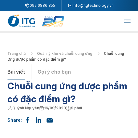
"
"
092.6886.855
info@itgtechnology.vn
Trang chủ
Quản lý kho và chuỗi cung ứng
Chuỗi cung
ứng dược phẩm có đặc điểm gì?
Bài viết
Gợi ý cho bạn
Chuỗi cung ứng dược phẩm
có đặc điểm gì?
Quỳnh Nguyễn
16/09/2023
9 phút
Share: