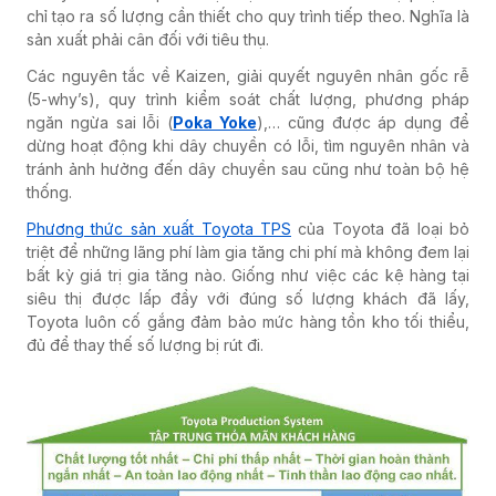
chỉ tạo ra số lượng cần thiết cho quy trình tiếp theo. Nghĩa là
sản xuất phải cân đối với tiêu thụ.
Các nguyên tắc về Kaizen, giải quyết nguyên nhân gốc rễ
(5-why’s), quy trình kiểm soát chất lượng, phương pháp
ngăn ngừa sai lỗi (
Poka Yoke
),… cũng được áp dụng để
dừng hoạt động khi dây chuyền có lỗi, tìm nguyên nhân và
tránh ảnh hưởng đến dây chuyền sau cũng như toàn bộ hệ
thống.
Phương thức sản xuất Toyota TPS
của Toyota đã loại bỏ
triệt để những lãng phí làm gia tăng chi phí mà không đem lại
bất kỳ giá trị gia tăng nào. Giống như việc các kệ hàng tại
siêu thị được lấp đầy với đúng số lượng khách đã lấy,
Toyota luôn cố gắng đảm bảo mức hàng tồn kho tối thiểu,
đủ để thay thế số lượng bị rút đi.