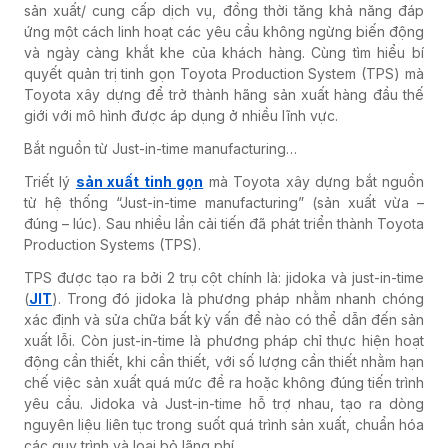
sản xuất/ cung cấp dịch vụ, đồng thời tăng khả năng đáp
ứng một cách linh hoạt các yêu cầu không ngừng biến động
và ngày càng khắt khe của khách hàng.
Cùng tìm hiểu bí
quyết quản trị tinh gọn Toyota Production System (TPS) mà
Toyota xây dựng để trở thành hãng sản xuất hàng đầu thế
giới với mô hình được áp dụng ở nhiều lĩnh vực.
Bắt nguồn từ Just-in-time manufacturing…
Triết lý
sản xuất tinh gọn
mà Toyota xây dựng bắt nguồn
từ hệ thống “Just-in-time manufacturing” (sản xuất vừa –
đúng – lúc). Sau nhiều lần cải tiến đã phát triển thành Toyota
Production Systems (TPS).
TPS được tạo ra bởi 2 trụ cột chính là: jidoka và just-in-time
(
JIT
). Trong đó jidoka là phương pháp nhằm nhanh chóng
xác định và sửa chữa bất kỳ vấn đề nào có thể dẫn đến sản
xuất lỗi. Còn just-in-time là phương pháp chỉ thực hiện hoạt
động cần thiết, khi cần thiết, với số lượng cần thiết nhằm hạn
chế việc sản xuất quá mức đề ra hoặc không đúng tiến trình
yêu cầu. Jidoka và Just-in-time hỗ trợ nhau, tạo ra dòng
nguyên liệu liên tục trong suốt quá trình sản xuất, chuẩn hóa
các quy trình và loại bỏ lãng phí.