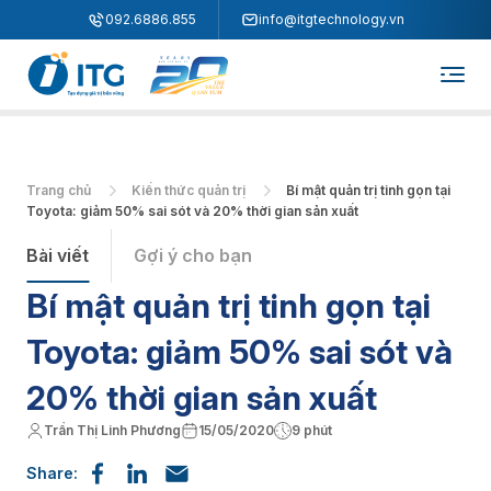
"
"
092.6886.855
info@itgtechnology.vn
Trang chủ
Kiến thức quản trị
Bí mật quản trị tinh gọn tại
Toyota: giảm 50% sai sót và 20% thời gian sản xuất
Bài viết
Gợi ý cho bạn
Bí mật quản trị tinh gọn tại
Toyota: giảm 50% sai sót và
20% thời gian sản xuất
Trần Thị Linh Phương
15/05/2020
9 phút
Share: