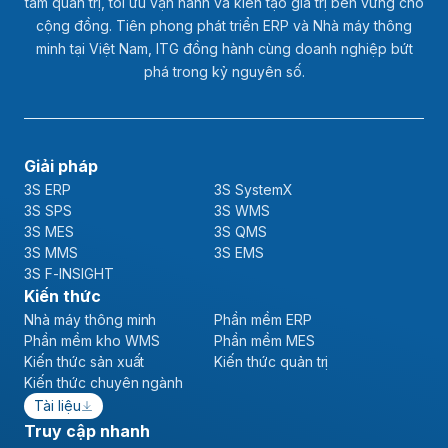
tầm quản trị, tối ưu vận hành và kiến tạo giá trị bền vững cho
cộng đồng. Tiên phong phát triển ERP và Nhà máy thông
minh tại Việt Nam, ITG đồng hành cùng doanh nghiệp bứt
phá trong kỷ nguyên số.
Giải pháp
3S ERP
3S SystemX
3S SPS
3S WMS
3S MES
3S QMS
3S MMS
3S EMS
3S F-INSIGHT
Kiến thức
Nhà máy thông minh
Phần mềm ERP
Phần mềm kho WMS
Phần mềm MES
Kiến thức sản xuất
Kiến thức quản trị
Kiến thức chuyên ngành
Tài liệu
Truy cập nhanh