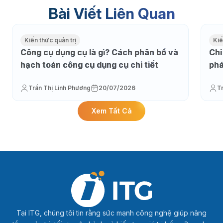
Bài Viết Liên Quan
Kiến thức quản trị
Kiế
Công cụ dụng cụ là gì? Cách phân bổ và
Chi
hạch toán công cụ dụng cụ chi tiết
phá
Trần Thị Linh Phương
20/07/2026
T
Xem Tất Cả
Tại ITG, chúng tôi tin rằng sức mạnh công nghệ giúp nâng