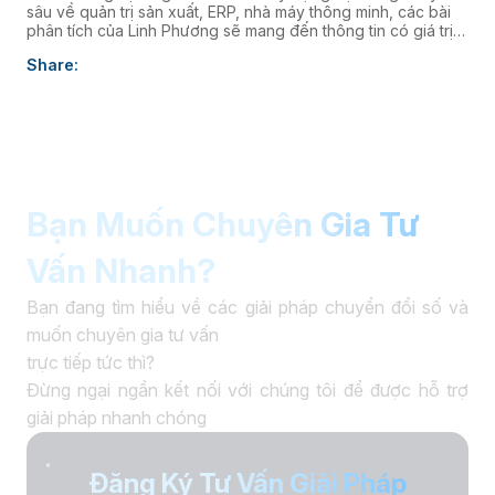
sâu về quản trị sản xuất, ERP, nhà máy thông minh, các bài
phân tích của Linh Phương sẽ mang đến thông tin có giá trị
thực tiễn, giúp doanh nghiệp nâng cao năng lực quản trị và
Share:
thúc đẩy chuyển đổi số. âaaa
Bạn Muốn Chuyên Gia Tư
Vấn Nhanh?
Bạn đang tìm hiểu về các giải pháp chuyển đổi số và
muốn chuyên gia tư vấn
trực tiếp tức thì?
Đừng ngại ngần kết nối với chúng tôi để được hỗ trợ
giải pháp nhanh chóng
Đăng Ký Tư Vấn Giải Pháp