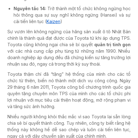
Nguyên tắc 14:
Trở thành một tổ chức không ngừng học
hỏi thông qua sự suy nghĩ không ngừng (Hansei) và sự
cải tiến liên tục (
Kaizen
)
Sự vươn lên không ngừng của hãng sản xuất ô tô Nhật Bản
chính là thành quả đạt được của Toyota từ khi áp dụng TPS.
Toyota cũng không ngại chia sẻ bí quyết
quản trị tinh gọn
với các nhà cung cấp phụ tùng từ những năm 1990. Nhiều
doanh nghiệp áp dụng đều đã chứng kiến sự tăng trưởng lợi
nhuận sau đó, ngay cả trong thời kỳ suy thoái.
Toyota thậm chí đã “tặng” hệ thống của mình cho các tổ
chức từ thiện, biến nó thành một dịch vụ công cộng. Ngày
29 tháng 6 năm 2011, Toyota công bố chương trình quốc gia
quyên tặng chuyên môn TPS của mình cho các tổ chức phi
lợi nhuận với mục tiêu cải thiện hoạt động, mở rộng phạm vi
và tăng sức ảnh hưởng.
Nhiều người không khỏi thắc mắc vì sao Toyota lại sẵn lòng
chia sẻ bí quyết thành công. Tuy nhiên, công ty biết rằng hệ
thống này không hề dễ sao chép và luôn cải tiến liên tục,
ngay cả với dây chuyền sản xuất của chính mình.