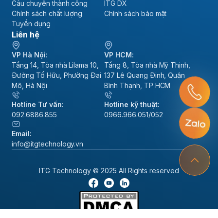
Câu chuyện thành công
ITG DX
Chính sách chất lượng
Chính sách bảo mật
Tuyển dụng
Liên hệ
VP Hà Nội:
VP HCM:
Tầng 14, Tòa nhà Lilama 10,
Tầng 8, Tòa nhà Mỹ Thịnh,
Đường Tố Hữu, Phường Đại
137 Lê Quang Định, Quận
Mỗ, Hà Nội
Bình Thạnh, TP HCM
Hotline Tư vấn:
Hotline kỹ thuật:
092.6886.855
0966.966.051/052
Email:
info@itgtechnology.vn
ITG Technology © 2025 All Rights reserved