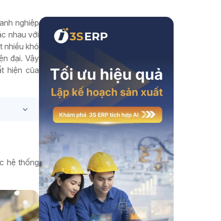
Xem thêm
oanh nghiệp
ác nhau với
t nhiều khó
ện đại. Vậy
t hiện của
ác hệ thống