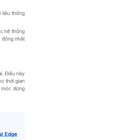
 liệu thống
ác hệ thống
h đồng nhất
i. Điều này
o thời gian
áy móc dừng
từ Edge