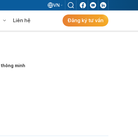
VN
Liên hệ
Đăng ký tư vấn
mềm WMS
Khám phá giải pháp
 MES không khi đã có ERP?
y thông minh
ẻ
ng
Khám Phá Giải Pháp
Giải Pháp ERP Chuẩn Nhật Cho Doanh
Nghiệp FDI Kiến Tạo Nhà Máy Thông
Minh, Tối Ưu Vận Hành, Bứt Phá Hiệu Suất
Tại Việt Nam.