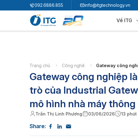
"
"
092.6886.855
info@itgtechnology.vn
Về ITG
Hệ sinh thái
N
3S ERP
Giải pháp quản trị hoạch định nguồn lực
Trang chủ
Công nghệ
Gateway công nghiệ
Gateway công nghiệp là 
3S i​FACTORY
P
Giải pháp nhà máy thông minh
3S WMS
3S MES
trò của Industrial Gate
P
3S SPS
3S QMS
mô hình nhà máy thông
3S MMS
3S EMS
Trần Thị Linh Phương
03/06/2026
13 phút
P
3S F-INSIGHT
Share:
3S SystemX - Cloud Edition​