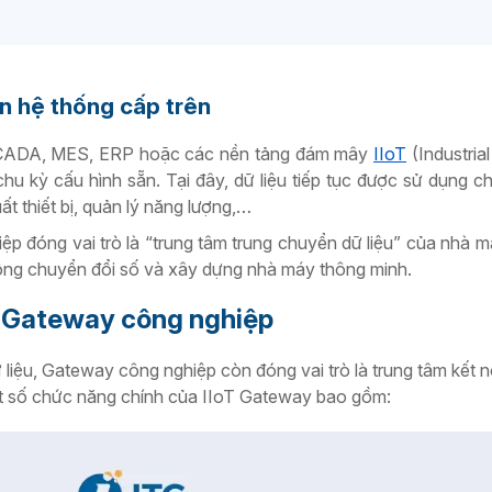
ên hệ thống cấp trên
n SCADA, MES, ERP hoặc các nền tảng đám mây
IIoT
(Industrial
chu kỳ cấu hình sẵn. Tại đây, dữ liệu tiếp tục được sử dụng 
ất thiết bị, quản lý năng lượng,…
p đóng vai trò là “trung tâm trung chuyển dữ liệu” của nhà má
động chuyển đổi số và xây dựng nhà máy thông minh.
 Gateway công nghiệp
ữ liệu, Gateway công nghiệp còn đóng vai trò là trung tâm kết 
ột số chức năng chính của IIoT Gateway bao gồm: