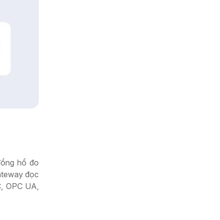
 đồng hồ đo
Gateway đọc
TC, OPC UA,