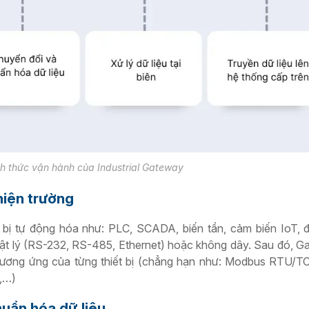
h thức vận hành của Industrial Gateway
 hiện trường
ết bị tự động hóa như: PLC, SCADA, biến tần, cảm biến IoT,
vật lý (RS-232, RS-485, Ethernet) hoặc không dây. Sau đó, 
c tương ứng của từng thiết bị (chẳng hạn như: Modbus RTU/
s,…)
huẩn hóa dữ liệu