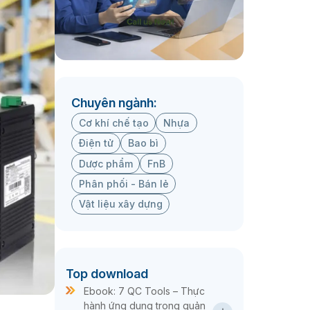
Chuyên ngành:
Cơ khí chế tạo
Nhựa
Điện tử
Bao bì
Dược phẩm
FnB
Phân phối - Bán lẻ
Vật liệu xây dựng
Top download
Ebook: 7 QC Tools – Thực
hành ứng dụng trong quản