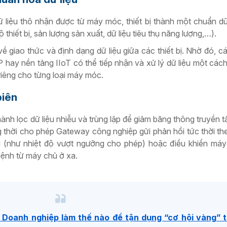
liệu thô nhận được từ máy móc, thiết bị thành một chuẩn dữ
ộ thiết bị, sản lượng sản xuất, dữ liệu tiêu thụ năng lượng,…).
 về giao thức và định dạng dữ liệu giữa các thiết bị. Nhờ đó, c
hay nền tảng IIoT có thể tiếp nhận và xử lý dữ liệu một các
iêng cho từng loại máy móc.
biên
ành lọc dữ liệu nhiễu và trùng lặp để giảm băng thông truyền tả
 thời cho phép Gateway công nghiệp gửi phản hồi tức thời the
ng (như nhiệt độ vượt ngưỡng cho phép) hoặc điều khiển m
ệnh từ máy chủ ở xa.
 Doanh nghiệp làm thế nào để tận dụng “cơ hội vàng” 