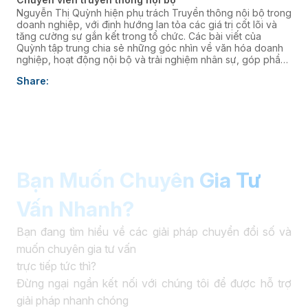
Nguyễn Thị Quỳnh hiện phụ trách Truyền thông nội bộ trong
doanh nghiệp, với định hướng lan tỏa các giá trị cốt lõi và
tăng cường sự gắn kết trong tổ chức. Các bài viết của
Quỳnh tập trung chia sẻ những góc nhìn về văn hóa doanh
nghiệp, hoạt động nội bộ và trải nghiệm nhân sự, góp phần
xây dựng môi trường làm việc cởi mở, giàu năng lượng và
Share:
kết nối đội ngũ với định hướng chiến lược của Ban lãnh đạo.
Bạn Muốn Chuyên Gia Tư
Vấn Nhanh?
Bạn đang tìm hiểu về các giải pháp chuyển đổi số và
muốn chuyên gia tư vấn
trực tiếp tức thì?
Đừng ngại ngần kết nối với chúng tôi để được hỗ trợ
giải pháp nhanh chóng