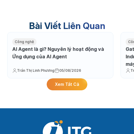
Bài Viết Liên Quan
Công nghệ
Cô
AI Agent là gì? Nguyên lý hoạt động và
Gat
Ứng dụng của AI Agent
Ind
máy
Trần Thị Linh Phương
05/08/2026
T
Xem Tất Cả