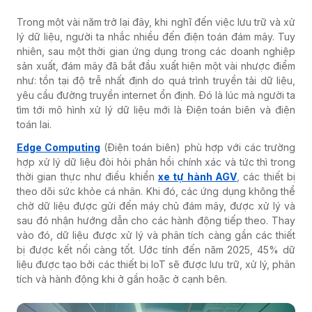
Trong một vài năm trở lại đây, khi nghĩ đến việc lưu trữ và xử
lý dữ liệu, người ta nhắc nhiều đến điện toán đám mây. Tuy
nhiên, sau một thời gian ứng dụng trong các doanh nghiệp
sản xuất, đám mây đã bắt đầu xuất hiện một vài nhược điểm
như: tồn tại độ trễ nhất định do quá trình truyền tải dữ liệu,
yêu cầu đường truyền internet ổn định. Đó là lúc mà người ta
tìm tới mô hình xử lý dữ liệu mới là Điện toán biên và điện
toán lai.
Edge Computing
(Điện toán biên) phù hợp với các trường
hợp xử lý dữ liệu đòi hỏi phản hồi chính xác và tức thì trong
thời gian thực như điều khiển
xe tự hành AGV
, các thiết bị
theo dõi sức khỏe cá nhân. Khi đó, các ứng dụng không thể
chờ dữ liệu được gửi đến máy chủ đám mây, được xử lý và
sau đó nhận hướng dẫn cho các hành động tiếp theo. Thay
vào đó, dữ liệu được xử lý và phân tích càng gần các thiết
bị được kết nối càng tốt. Ước tính đến năm 2025, 45% dữ
liệu được tạo bởi các thiết bị IoT sẽ được lưu trữ, xử lý, phân
tích và hành động khi ở gần hoặc ở cạnh bên.